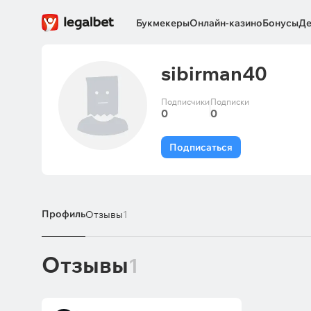
Букмекеры
Онлайн-казино
Бонусы
Де
sibirman40
Подписчики
Подписки
0
0
Подписаться
Профиль
Отзывы
1
Отзывы
1