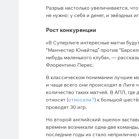
Разрыв настолько увеличивается, что
не нужно: у себя и денег, и звёздных 
Рост конкуренции
«В Суперлиге интересные матчи будут
“Манчестер Юнайтед” против “Барсело
нибудь маленького клуба», — рассказ
Флорентино Перес.
В классическом понимании лучшие ма
и чаще всего они происходят в Лиге 
количество таких матчей. В АПЛ, где 
относят (
относили?
) к большой шестё
проводят 30 игр.
Но второй английский эшелон заставл
времени возникали одна-две команды,
последние годы их стало неприлично 