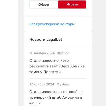
Играть
Обзор
Все букмекерские конторы
Новости Legalbet
20 ноября 2024
Футбол
Стало известно, кого
рассматривает «Вест Хэм» на
замену Лопетеги
17 ноября 2024
Футбол
Стало известно, кто вошёл в
тренерский штаб Аморима в
«МЮ»