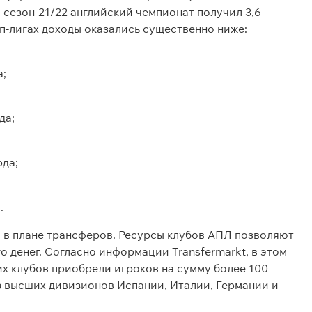
 сезон-21/22 английский чемпионат получил 3,6
оп-лигах доходы оказались существенно ниже:
а;
да;
рда;
.
и в плане трансферов. Ресурсы клубов АПЛ позволяют
го денег. Согласно информации Transfermarkt, в этом
ких клубов приобрели игроков на сумму более 100
з высших дивизионов Испании, Италии, Германии и