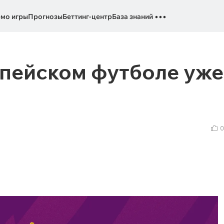
...
мо игры
Прогнозы
Беттинг-центр
База знаний
опейском футболе уже
0