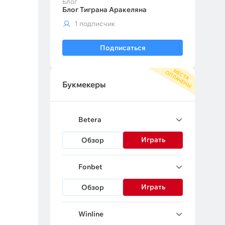
Блог
Блог Тиграна Аракеляна
1 подписчик
Подписаться
М
С
Т
А
П
Л
А
Ч
Е
Н
Ы
Е
О
Букмекеры
Betera
Играть
Обзор
Fonbet
Играть
Обзор
Winline