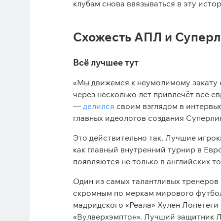
клубам снова ввязываться в эту истор
Схожесть АПЛ и Суперл
Всё лучшее тут
«Мы движемся к неумолимому закату 
через несколько лет привлечёт все е
—
делился
своим взглядом в интервью
главных идеологов создания Суперли
Это действительно так. Лучшие игро
как главный внутренний турнир в Евр
появляются не только в английских то
Один из самых талантливых тренеров
скромным по меркам мирового футбол
мадридского «Реала» Хулен Лопетеги 
«Вулверхэмптон». Лучший защитник 