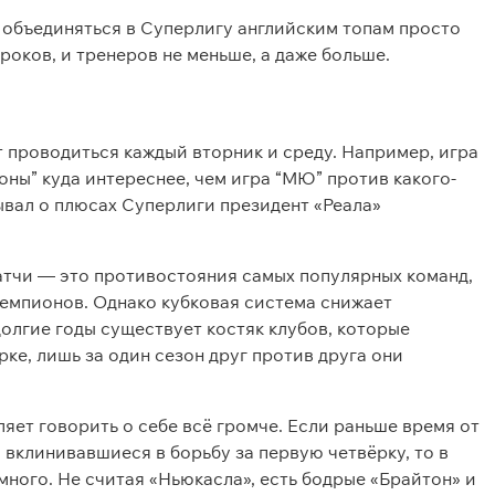
 объединяться в Суперлигу английским топам просто
игроков, и тренеров не меньше, а даже больше.
 проводиться каждый вторник и среду. Например, игра
ны” куда интереснее, чем игра “МЮ” против какого-
ывал о плюсах Суперлиги президент «Реала»
тчи — это противостояния самых популярных команд,
чемпионов. Однако кубковая система снижает
долгие годы существует костяк клубов, которые
рке, лишь за один сезон друг против друга они
яет говорить о себе всё громче. Если раньше время от
 вклинивавшиеся в борьбу за первую четвёрку, то в
много. Не считая «Ньюкасла», есть бодрые «Брайтон» и