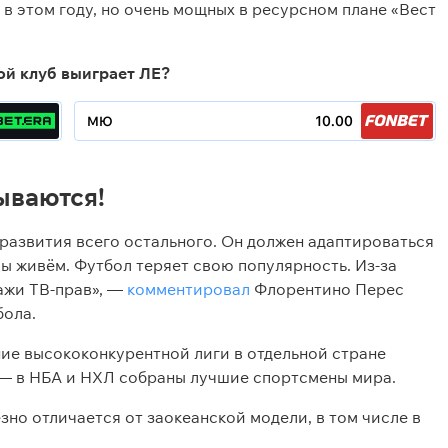
 в этом году, но очень мощных в ресурсном плане «Вест
ой клуб выиграет ЛЕ?
10.00
МЮ
ываются!
развития всего остального. Он должен адаптироваться
мы живём. Футбол теряет свою популярность. Из-за
ажи ТВ-прав», —
комментировал
Флорентино Перес
ола.
ие высококонкурентной лиги в отдельной стране
— в НБА и НХЛ собраны лучшие спортсмены мира.
но отличается от заокеанской модели, в том числе в