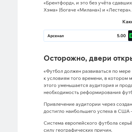
«Брентфорд», и это без учёта сдавших
Хэма» (богаче «Милана») и «Лестера».
Как
5.00
Арсенал
Осторожно, двери откр
«Футбол должен развиваться по мере 
к условиям того времени, в котором 
этого уменьшается аудитория и прод
необходимость реформирования футб
Привлечение аудитории через создан
достигло наибольшего успеха в США 
Система европейского футбола серьёз
силу географических причин.