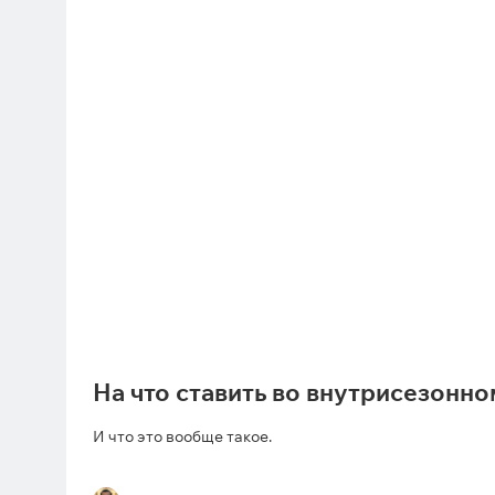
На что ставить во внутрисезонн
И что это вообще такое.