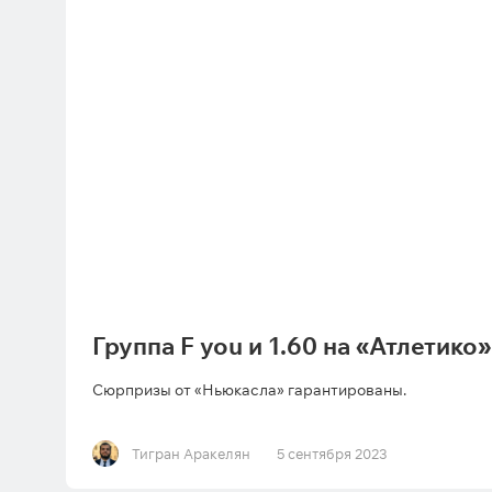
Группа F you и 1.60 на «Атлетико
Сюрпризы от «Ньюкасла» гарантированы.
Тигран Аракелян
5 сентября 2023