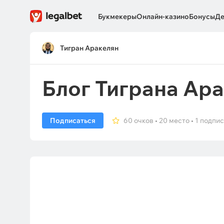
Букмекеры
Онлайн-казино
Бонусы
Де
Тигран Аракелян
Блог Тиграна Ар
Подписаться
60 очков • 20 место •
1 подпи