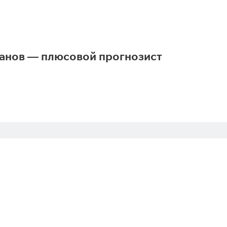
манов — плюсовой прогнозист