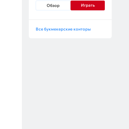
Играть
Обзор
Все букмекерские конторы