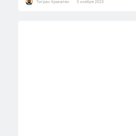
Тигран Аракелян
3 ноября 2023