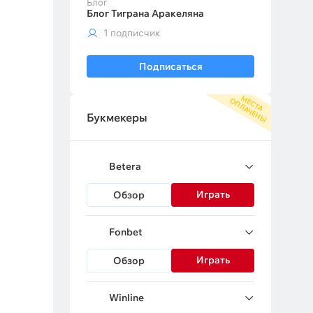
Блог
Блог Тиграна Аракеляна
1 подписчик
Подписаться
М
С
Т
А
П
Л
А
Ч
Е
Н
Ы
Е
О
Букмекеры
Betera
Играть
Обзор
Fonbet
Играть
Обзор
Winline