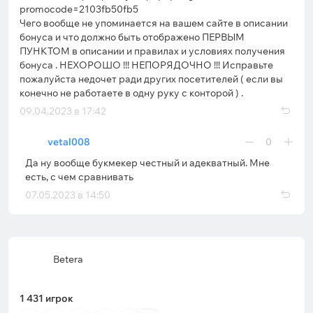
promocode=2103fb50fb5
Чего вообще не упоминается на вашем сайте в описании
бонуса и что должно быть отображено ПЕРВЫМ
ПУНКТОМ в описании и правилах и условиях получения
бонуса . НЕХОРОШО !!! НЕПОРЯДОЧНО !!! Исправьте
пожалуйста недочет ради других посетителей ( если вы
конечно не работаете в одну руку с конторой ) .
09.04.2023 в 17:42
vetal008
0
Да ну вообще букмекер честный и адекватный. Мне
есть, с чем сравнивать
07.05.2023 в 14:50
Betera
1 431 игрок