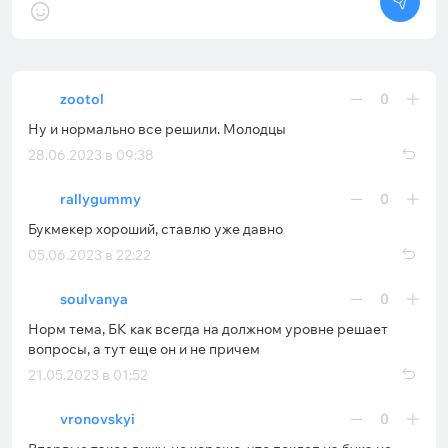
zootol
0
Ну и нормально все решили. Молодцы
28.06.2023 в 09:38
rallygummy
0
Букмекер хороший, ставлю уже давно
05.06.2023 в 22:22
soulvanya
0
Норм тема, БК как всегда на должном уровне решает
вопросы, а тут еще он и не причем
21.05.2023 в 01:52
vronovskyi
0