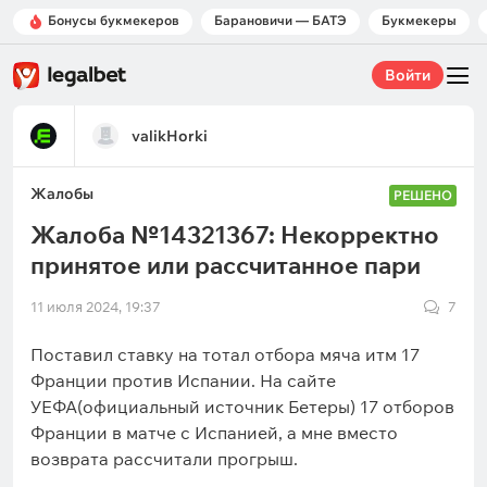
Бонусы букмекеров
Барановичи — БАТЭ
Букмекеры
Войти
valikHorki
Жалобы
РЕШЕНО
Жалоба №14321367: Некорректно
принятое или рассчитанное пари
11 июля 2024, 19:37
7
Поставил ставку на тотал отбора мяча итм 17
Франции против Испании. На сайте
УЕФА(официальный источник Бетеры) 17 отборов
Франции в матче с Испанией, а мне вместо
возврата рассчитали прогрыш.