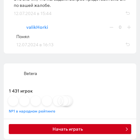
по вашей жалобе.
12.07.2024 в 15:44
valikHorki
0
Понял
12.07.2024 в 16:13
Betera
1 431 игрок
№1 в народном рейтинге
Начать играть