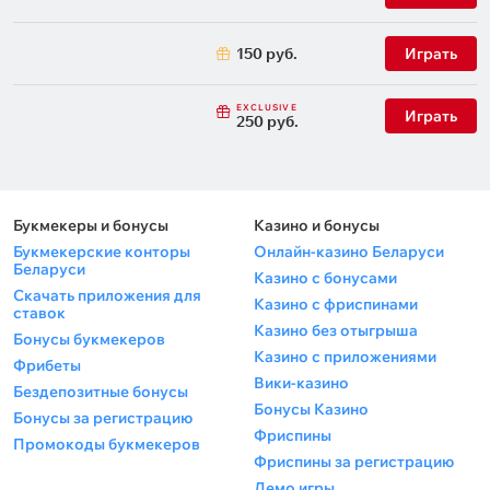
150 руб.
Играть
EXCLUSIVE
Играть
250 руб.
Букмекеры и бонусы
Казино и бонусы
Букмекерские конторы
Онлайн-казино Беларуси
Беларуси
Казино с бонусами
Скачать приложения для
Казино с фриспинами
ставок
Казино без отыгрыша
Бонусы букмекеров
Казино с приложениями
Фрибеты
Вики-казино
Бездепозитные бонусы
Бонусы Казино
Бонусы за регистрацию
Фриспины
Промокоды букмекеров
Фриспины за регистрацию
Демо игры