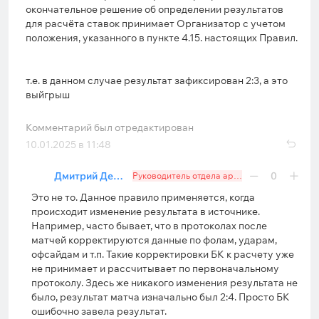
окончательное решение об определении результатов
для расчёта ставок принимает Организатор с учетом
положения, указанного в пункте 4.15. настоящих Правил.
т.е. в данном случае результат зафиксирован 2:3, а это
выйгрыш
Комментарий был отредактирован
10.01.2025 в 11:48
Дмитрий Демин
0
Руководитель отдела арбитража
Это не то. Данное правило применяется, когда
происходит изменение результата в источнике.
Например, часто бывает, что в протоколах после
матчей корректируются данные по фолам, ударам,
офсайдам и т.п. Такие корректировки БК к расчету уже
не принимает и рассчитывает по первоначальному
протоколу. Здесь же никакого изменения результата не
было, результат матча изначально был 2:4. Просто БК
ошибочно завела результат.