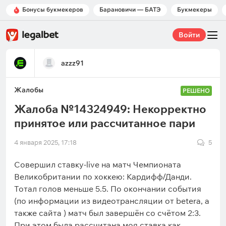
Бонусы букмекеров
Барановичи — БАТЭ
Букмекеры
Войти
azzz91
Жалобы
РЕШЕНО
Жалоба №14324949: Некорректно
принятое или рассчитанное пари
4 января 2025, 17:18
5
Совершил ставку-live на матч Чемпионата
Великобритании по хоккею: Кардифф/Данди.
Тотал голов меньше 5.5. По окончании события
(по информации из видеотрансляции от betera, а
также сайта ) матч был завершён со счётом 2:3.
При этом была рассчитана моя ставка как