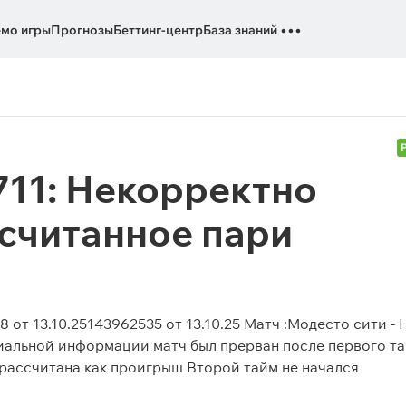
...
мо игры
Прогнозы
Беттинг-центр
База знаний
11: Некорректно
ссчитанное пари
 от 13.10.25143962535 от 13.10.25 Матч :Модесто сити -
льной информации матч был прерван после первого та
а рассчитана как проигрыш Второй тайм не начался