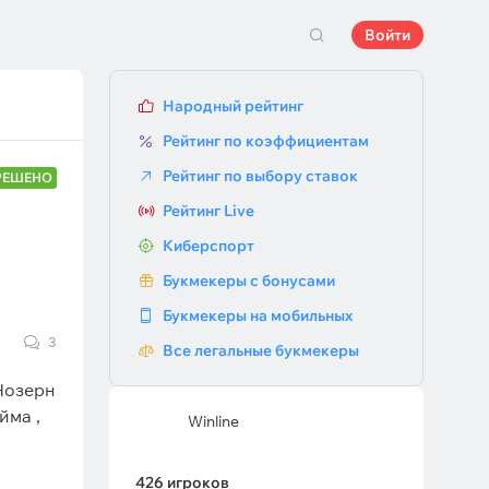
Войти
Народный рейтинг
Рейтинг по коэффициентам
Рейтинг по выбору ставок
РЕШЕНО
Рейтинг Live
Киберспорт
Букмекеры с бонусами
Букмекеры на мобильных
3
Все легальные букмекеры
 Нозерн
йма ,
Winline
426 игроков