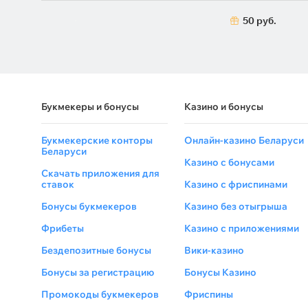
50 руб.
Букмекеры и бонусы
Казино и бонусы
Букмекерские конторы
Онлайн-казино Беларуси
Беларуси
Казино с бонусами
Скачать приложения для
ставок
Казино с фриспинами
Бонусы букмекеров
Казино без отыгрыша
Фрибеты
Казино с приложениями
Бездепозитные бонусы
Вики-казино
Бонусы за регистрацию
Бонусы Казино
Промокоды букмекеров
Фриспины