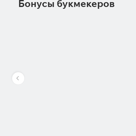
Бонусы букмекеров
3000 руб.
200 ру
Maxline: розыгрыш 3000 рублей
Fonbet: 30%
фрибетами за верный прогноз на
Еврокубки
футбол
Получить фрибет
Пол