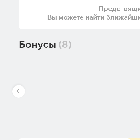
Предстоящих
Вы можете найти ближайши
Бонусы
(8)
200 руб.
3000 р
Fonbet: 30% страховка ставки на
Maxline: ро
Еврокубки
фрибетами з
футбол
Получить страховку
По
Истекает:
через
11 часов
Истекает:
чер