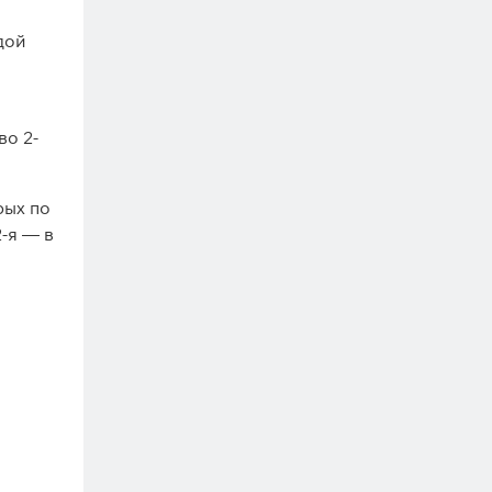
дой
во 2-
рых по
-я — в