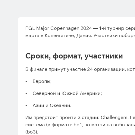
Истекает:
через
6 часов
Истекает:
чер
PGL Major Copenhagen 2024 — 1-й турнир серии
Результаты
марта в Копенгагене, Дания. Участники побор
Сроки, формат, участники
В финале примут участие 24 организации, ко
Европы;
Северной и Южной Америки;
Азии и Океании.
Им предстоит пройти 3 стадии: Challengers, 
система (в формате bo1, но матчи на выбыва
(bo3).