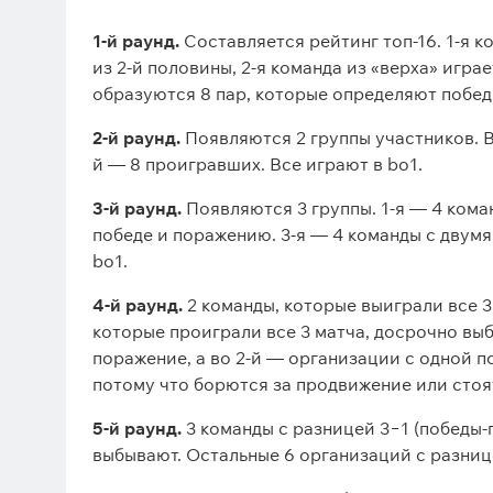
1-й раунд.
Составляется рейтинг топ-16. 1-я к
из 2-й половины, 2-я команда из «верха» играе
образуются 8 пар, которые определяют побе
2-й раунд.
Появляются 2 группы участников. В 
й — 8 проигравших. Все играют в bo1.
3-й раунд.
Появляются 3 группы. 1-я — 4 коман
победе и поражению. 3-я — 4 команды с двумя 
bo1.
4-й раунд.
2 команды, которые выиграли все 3
которые проиграли все 3 матча, досрочно выбы
поражение, а во 2-й — организации с одной п
потому что борются за продвижение или стоя
5-й раунд.
3 команды с разницей 3−1 (победы-
выбывают. Остальные 6 организаций с разниц