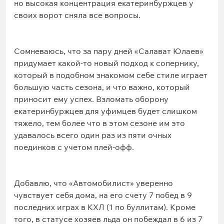
но высокая концентрация екатеринбуржцев у
своих ворот сняла все вопросы.
Сомневаюсь, что за пару дней «Салават Юлаев»
придумает какой-то новый подход к сопернику,
который в подобном знакомом себе стиле играет
большую часть сезона, и что важно, который
приносит ему успех. Взломать оборону
екатеринбуржцев для уфимцев будет слишком
тяжело, тем более что в этом сезоне им это
удавалось всего один раз из пяти очных
поединков с учетом плей-офф.
Добавлю, что «Автомобилист» уверенно
чувствует себя дома, на его счету 7 побед в 9
последних играх в КХЛ (1 по буллитам). Кроме
того, в статусе хозяев льда он побеждал в 6 из 7