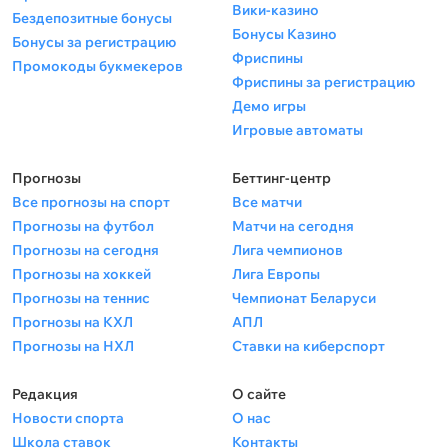
Вики-казино
Бездепозитные бонусы
Бонусы Казино
Бонусы за регистрацию
Фриспины
Промокоды букмекеров
Фриспины за регистрацию
Демо игры
Игровые автоматы
Прогнозы
Беттинг-центр
Все прогнозы на спорт
Все матчи
Прогнозы на футбол
Матчи на сегодня
Прогнозы на сегодня
Лига чемпионов
Прогнозы на хоккей
Лига Европы
Прогнозы на теннис
Чемпионат Беларуси
Прогнозы на КХЛ
АПЛ
Прогнозы на НХЛ
Ставки на киберспорт
Редакция
О сайте
Новости спорта
О нас
Школа ставок
Контакты