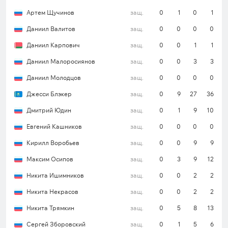
Артем Щучинов
защ.
0
1
0
1
Даниил Валитов
защ.
0
0
0
0
Даниил Карпович
защ.
0
0
1
1
Даниил Малоросиянов
защ.
0
0
3
3
Даниил Молодцов
защ.
0
0
0
0
Джесси Блэкер
защ.
0
9
27
36
Дмитрий Юдин
защ.
0
1
9
10
Евгений Кашников
защ.
0
0
0
0
Кирилл Воробьев
защ.
0
0
9
9
Максим Осипов
защ.
0
3
9
12
Никита Ишимников
защ.
0
0
2
2
Никита Некрасов
защ.
0
0
2
2
Никита Трямкин
защ.
0
5
8
13
Сергей Зборовский
защ.
0
1
5
6