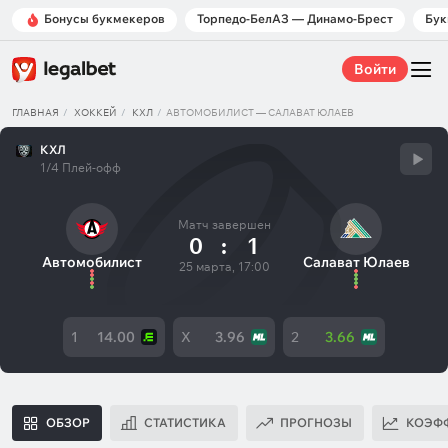
Бонусы букмекеров
Торпедо-БелАЗ — Динамо-Брест
Бук
Войти
ГЛАВНАЯ
ХОККЕЙ
КХЛ
АВТОМОБИЛИСТ — САЛАВАТ ЮЛАЕВ
КХЛ
1/4 Плей-офф
Матч завершен
0
:
1
Автомобилист
Салават Юлаев
25 марта, 17:00
1
14.00
X
3.96
2
3.66
ОБЗОР
СТАТИСТИКА
ПРОГНОЗЫ
КОЭФ