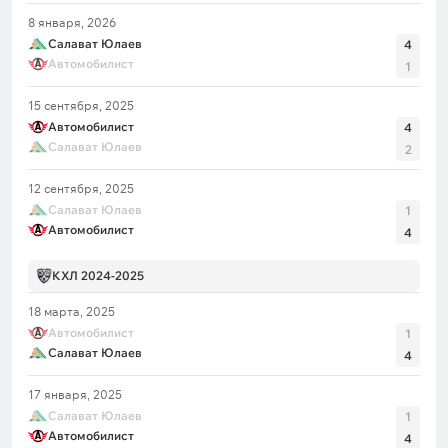
8 января, 2026
Салават Юлаев
4
Автомобилист
1
15 сентября, 2025
Автомобилист
4
Салават Юлаев
2
12 сентября, 2025
Салават Юлаев
1
Автомобилист
4
КХЛ 2024-2025
18 марта, 2025
Автомобилист
1
Салават Юлаев
4
17 января, 2025
Салават Юлаев
1
Автомобилист
4