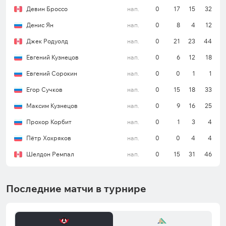
Девин Броссо
нап.
0
17
15
32
Денис Ян
нап.
0
8
4
12
Джек Родуолд
нап.
0
21
23
44
Евгений Кузнецов
нап.
0
6
12
18
Евгений Сорокин
нап.
0
0
1
1
Егор Сучков
нап.
0
15
18
33
Максим Кузнецов
нап.
0
9
16
25
Прохор Корбит
нап.
0
1
3
4
Пётр Хохряков
нап.
0
0
4
4
Шелдон Ремпал
нап.
0
15
31
46
Последние матчи в турнире