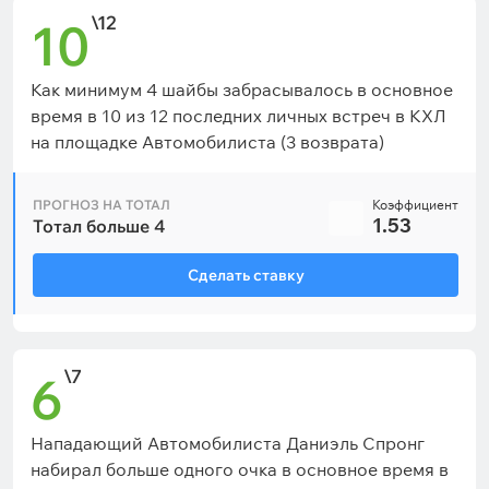
домашних поединков в лиге.
\12
10
Не больше пяти шайб забрасывалось в
основное время в 6 из 8 последних игр в КХЛ
Как минимум 4 шайбы забрасывалось в основное
на площадке екатеринбуржцев.
время в 10 из 12 последних личных встреч в КХЛ
Лидером клуба в поединках с уфимцами в
на площадке Автомобилиста (3 возврата)
чемпионате является Анатолий Голышев, в его
активе 23 результативных балла (12+11).
ПРОГНОЗ НА ТОТАЛ
Коэффициент
1.53
Тотал больше 4
Все ставки и прогнозы на КХЛ
Сделать ставку
Форма команды «Салават
Юлаев»
\7
6
Уфимцы прервали 3-матчевую победную серию в
чемпионате, уступив в Екатеринбурге в прошлом
Нападающий Автомобилиста Даниэль Спронг
матче противостояния. Стоит отметить, что
набирал больше одного очка в основное время в