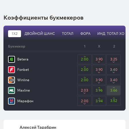
Коэффициенты букмекеров
1X2
ДВОЙНОЙ ШАНС
ТОТАЛ
ФОРА
ИНД. ТОТАЛ ХОЗ
Букмекер
1
X
2
Betera
2.00
3.90
3.25
Fonbet
2.00
3.90
3.40
Winline
2.00
3.90
3.40
Maxline
2.03
3.96
3.66
3.52
Марафон
2.00
3.94
Алексей Тарабрин