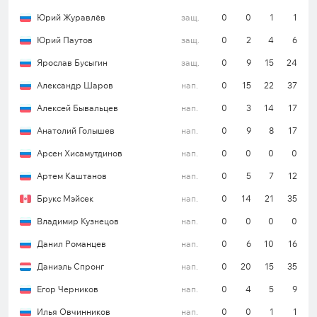
Юрий Журавлёв
защ.
0
0
1
1
Юрий Паутов
защ.
0
2
4
6
Ярослав Бусыгин
защ.
0
9
15
24
Александр Шаров
нап.
0
15
22
37
Алексей Бывальцев
нап.
0
3
14
17
Анатолий Голышев
нап.
0
9
8
17
Арсен Хисамутдинов
нап.
0
0
0
0
Артем Каштанов
нап.
0
5
7
12
Брукс Мэйсек
нап.
0
14
21
35
Владимир Кузнецов
нап.
0
0
0
0
Данил Романцев
нап.
0
6
10
16
Даниэль Спронг
нап.
0
20
15
35
Егор Черников
нап.
0
4
5
9
Илья Овчинников
нап.
0
0
1
1