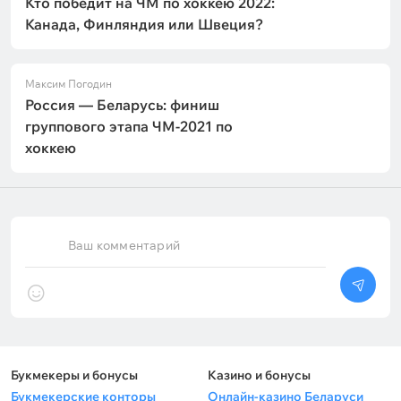
Кто победит на ЧМ по хоккею 2022:
Канада, Финляндия или Швеция?
Максим Погодин
Россия — Беларусь: финиш
группового этапа ЧМ-2021 по
хоккею
Ваш комментарий
Букмекеры и бонусы
Казино и бонусы
Букмекерские конторы
Онлайн-казино Беларуси