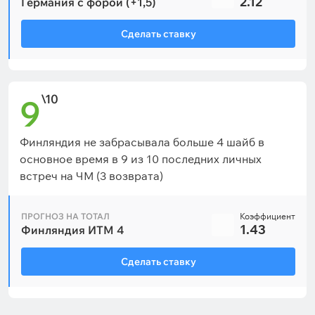
2.12
Германия с форой (+1,5)
В семи встречах подряд финны пробивали ТБ
4,5 шайбы.
Сделать ставку
Финляндия победила Германию в 12 из 14
последних матчей.
В пяти матчах подряд «Суоми» забрасывали в
\10
9
большинстве.
Финляндия не забрасывала больше 4 шайб в
основное время в 9 из 10 последних личных
Форма сборной Германии
встреч на ЧМ (3 возврата)
Германия переживает не лучшие времена: на
прошлом ЧМ команда впервые за шесть лет не
ПРОГНОЗ НА ТОТАЛ
Коэффициент
вышла в плей-офф, а на Олимпиаде вылетела в
1.43
Финляндия ИТМ 4
четвертьфинале. Команда Харольда Крайса
испытывает колоссальные проблемы в обороне
Сделать ставку
— за семь последних встреч она пропустила 21
шайбу. Даже звёздный голкипер Филипп Грубауэр
не всегда спасает, отразив лишь 81,8% бросков в