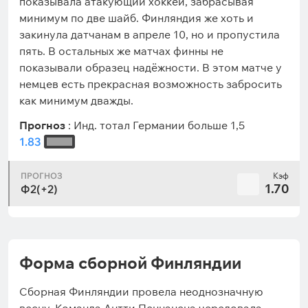
показывала атакующий хоккей, забрасывая
минимум по две шайб. Финляндия же хоть и
закинула датчанам в апреле 10, но и пропустила
пять. В остальных же матчах финны не
показывали образец надёжности. В этом матче у
немцев есть прекрасная возможность забросить
как минимум дважды.
Прогноз
: Инд. тотал Германии больше 1,5
1.83
ПРОГНОЗ
Кэф
1.70
Ф2(+2)
Форма сборной Финляндии
Сборная Финляндии провела неоднозначную