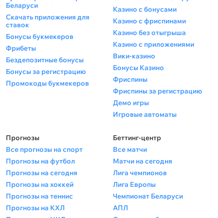
Беларуси
Казино с бонусами
Скачать приложения для
Казино с фриспинами
ставок
Казино без отыгрыша
Бонусы букмекеров
Казино с приложениями
Фрибеты
Вики-казино
Бездепозитные бонусы
Бонусы Казино
Бонусы за регистрацию
Фриспины
Промокоды букмекеров
Фриспины за регистрацию
Демо игры
Игровые автоматы
Прогнозы
Беттинг-центр
Все прогнозы на спорт
Все матчи
Прогнозы на футбол
Матчи на сегодня
Прогнозы на сегодня
Лига чемпионов
Прогнозы на хоккей
Лига Европы
Прогнозы на теннис
Чемпионат Беларуси
Прогнозы на КХЛ
АПЛ