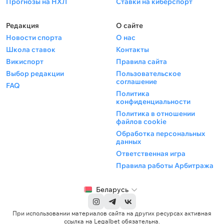
Прогнозы на НХЛ
Ставки на киберспорт
Редакция
О сайте
Новости спорта
О нас
Школа ставок
Контакты
Викиспорт
Правила сайта
Выбор редакции
Пользовательское
соглашение
FAQ
Политика
конфиденциальности
Политика в отношении
файлов cookie
Обработка персональных
данных
Ответственная игра
Правила работы Арбитража
Беларусь
При использовании материалов сайта на других ресурсах активная
ссылка на Legalbet обязательна.