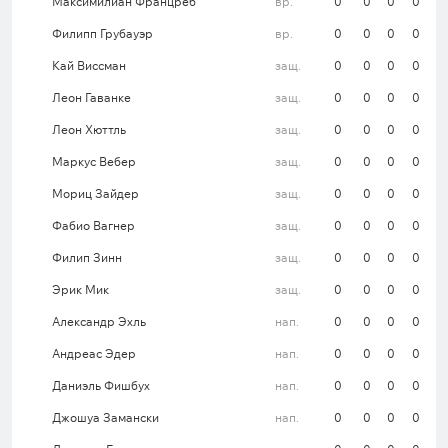
Максимилиан Францреб
вр.
0
0
0
0
Филипп Грубауэр
вр.
0
0
0
0
Кай Виссман
защ.
0
0
0
0
Леон Гаванке
защ.
0
0
0
0
Леон Хюттль
защ.
0
0
0
0
Маркус Вебер
защ.
0
0
0
0
Мориц Зайдер
защ.
0
0
0
0
Фабио Вагнер
защ.
0
0
0
0
Филип Зинн
защ.
0
0
0
0
Эрик Мик
защ.
0
0
0
0
Александр Эхль
нап.
0
0
0
0
Андреас Эдер
нап.
0
0
0
0
Даниэль Фишбух
нап.
0
0
0
0
Джошуа Замански
нап.
0
0
0
0