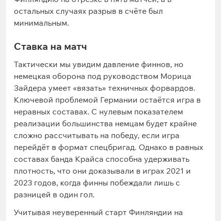
остальных случаях разрыв в счёте был
минимальным.
Ставка на матч
Тактически мы увидим давление финнов, но
немецкая оборона под руководством Морица
Зайдера умеет «вязать» техничных форвардов.
Ключевой проблемой Германии остаётся игра в
неравных составах. С нулевым показателем
реализации большинства немцам будет крайне
сложно рассчитывать на победу, если игра
перейдёт в формат спецбригад. Однако в равных
составах банда Крайса способна удерживать
плотность, что они доказывали в играх 2021 и
2023 годов, когда финны побеждали лишь с
разницей в один гол.
Учитывая неуверенный старт Финляндии на