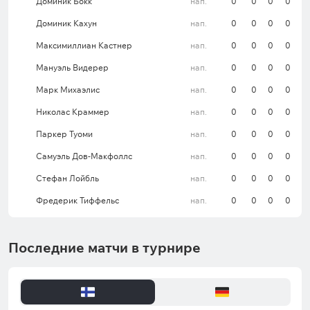
Доминик Бокк
нап.
0
0
0
0
Доминик Кахун
нап.
0
0
0
0
Максимиллиан Кастнер
нап.
0
0
0
0
Мануэль Видерер
нап.
0
0
0
0
Марк Михаэлис
нап.
0
0
0
0
Николас Краммер
нап.
0
0
0
0
Паркер Туоми
нап.
0
0
0
0
Самуэль Дов-Макфоллс
нап.
0
0
0
0
Стефан Лойбль
нап.
0
0
0
0
Фредерик Тиффельс
нап.
0
0
0
0
Последние матчи в турнире