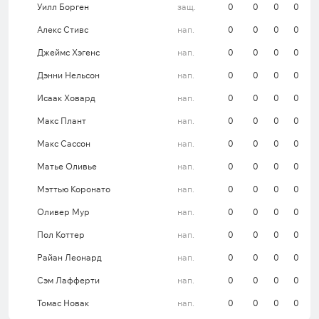
Уилл Борген
защ.
0
0
0
0
Алекс Стивс
нап.
0
0
0
0
Джеймс Хэгенс
нап.
0
0
0
0
Дэнни Нельсон
нап.
0
0
0
0
Исаак Ховард
нап.
0
0
0
0
Макс Плант
нап.
0
0
0
0
Макс Сассон
нап.
0
0
0
0
Матье Оливье
нап.
0
0
0
0
Мэттью Коронато
нап.
0
0
0
0
Оливер Мур
нап.
0
0
0
0
Пол Коттер
нап.
0
0
0
0
Райан Леонард
нап.
0
0
0
0
Сэм Лафферти
нап.
0
0
0
0
Томас Новак
нап.
0
0
0
0