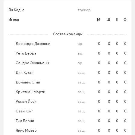
Ян Кадье
тренер
Игрок
М
Ш
П
О
Состав команды
Леонардо Дженони
вр.
0
0
0
0
Рето Берра
вр.
0
0
0
0
Сандро Эшлиманн
вр.
0
0
0
0
Дин Кукан
защ.
0
0
0
0
Доминик Эгли
защ.
0
0
0
0
Кристиан Марти
защ.
0
0
0
0
Роман Йоси
защ.
0
0
0
0
Свен Юнг
защ.
0
0
0
0
Тим Берни
защ.
0
0
0
0
Янис Мозер
защ.
0
0
0
0