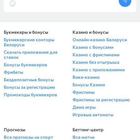
Букмекеры и бонусы
Казино и бонусы
Букмекерские конторы
Онлайн-казино Беларуси
Беларуси
Казино с бонусами
Скачать приложения для
Казино с фриспинами
ставок
Казино без отыгрыша
Бонусы букмекеров
Казино с приложениями
Фрибеты
Вики-казино
Бездепозитные бонусы
Бонусы Казино
Бонусы за регистрацию
Фриспины
Промокоды букмекеров
Фриспины за регистрацию
Демо игры
Игровые автоматы
Прогнозы
Беттинг-центр
Все прогнозы на спорт
Все матчи