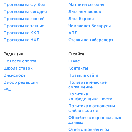
Прогнозы на футбол
Матчи на сегодня
Прогнозы на сегодня
Лига чемпионов
Прогнозы на хоккей
Лига Европы
Прогнозы на теннис
Чемпионат Беларуси
Прогнозы на КХЛ
АПЛ
Прогнозы на НХЛ
Ставки на киберспорт
Редакция
О сайте
Новости спорта
О нас
Школа ставок
Контакты
Викиспорт
Правила сайта
Выбор редакции
Пользовательское
соглашение
FAQ
Политика
конфиденциальности
Политика в отношении
файлов cookie
Обработка персональных
данных
Ответственная игра