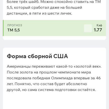
более трёх шайб. Можно спокойно ставить на ТМ
5,5, который сработал даже на большей
дистанции, в пяти из шести личек.
ПРОГНОЗ
Кэф
1.77
ТМ 5,5
Форма сборной США
Американцы переживают какой-то «золотой век».
После золота на прошлом чемпионате мира
последовала победная Олимпиада впервые за 46
лет. Понятно, что состав будет абсолютно
другой, но сама система подготовки остаётся.
Важные цифры: