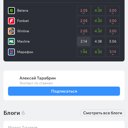
Betera
2.05
4.30
3.00
Fonbet
2.05
4.30
3.00
Winline
2.05
4.30
3.00
Maxline
2.14
4.38
3.06
3.14
Марафон
1.94
4.30
Алексей Тарабрин
Эксперт по ставкам
Подписаться
Блоги
6
Смотреть все блоги
Михаил Лукьянов