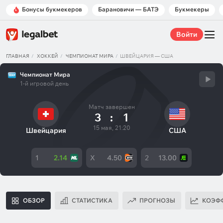
Бонусы букмекеров
Барановичи — БАТЭ
Букмекеры
Войти
ГЛАВНАЯ
ХОККЕЙ
ЧЕМПИОНАТ МИРА
ШВЕЙЦАРИЯ — США
Чемпионат Мира
1-й игровой день
Матч завершен
3
:
1
15 мая, 21:20
Швейцария
США
1
2.14
X
4.50
2
13.00
ОБЗОР
СТАТИСТИКА
ПРОГНОЗЫ
КОЭФ