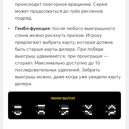
происходит повторное вращение. Серия
может продолжаться до трёх респинов
подряд.
Гембл-функция
: после любого выигрышного
спина можно рискнуть призом. Игроку
предлагают выбрать карту, которая должна
быть старше карты дилера. При победе
выигрыш удваивается, при проигрыше —
сгорает. Максимально доступно до 10
последовательных удвоений. Забрать
выигрыш можно, даже когда уже увидели карту
дилера.