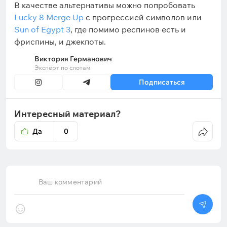
В качестве альтернативы можно попробовать
Lucky 8 Merge Up
с прогрессией символов или
Sun of Egypt 3
, где помимо респинов есть и
фриспины, и джекпоты.
Виктория Германович
Эксперт по слотам
Подписаться
Интересный материал?
Да
0
Ваш комментарий