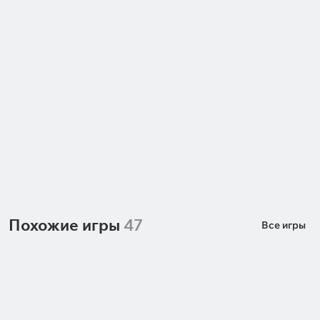
500 руб. + 100 
1000 фриспинов
фриспинов
Казино Марафон: 100% бонус для
Maxline casino: 1 000 фриспино
новых игроков + 100 фриспинов
первый депозит
Истекает:
бессрочно
Истекает:
бессрочно
Похожие игры
47
Все игры