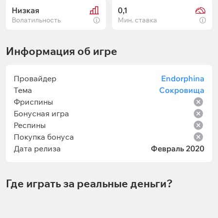
Низкая
0,1
Волатильность
Мин. ставка
Информация об игре
Провайдер
Endorphina
Тема
Сокровища
Фриспины
Бонусная игра
Респины
Покупка бонуса
Дата релиза
Февраль 2020
Где играть за реальные деньги?