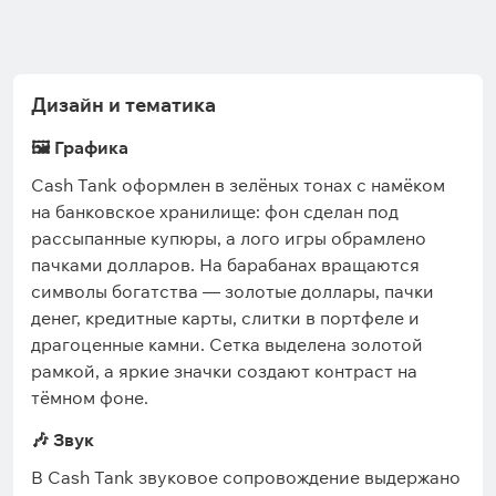
Golden Brew
Raging Wings
Дизайн и тематика
🖼️ Графика
Cash Tank оформлен в зелёных тонах с намёком
на банковское хранилище: фон сделан под
рассыпанные купюры, а лого игры обрамлено
пачками долларов. На барабанах вращаются
символы богатства — золотые доллары, пачки
денег, кредитные карты, слитки в портфеле и
драгоценные камни. Сетка выделена золотой
рамкой, а яркие значки создают контраст на
тёмном фоне.
🎶 Звук
В Cash Tank звуковое сопровождение выдержано