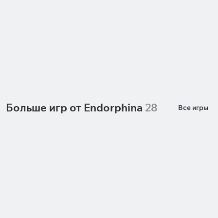
Marlin Masters
Rico Gorila
Hacksaw Gaming
Popok
Больше игр от Endorphina
28
Все игры