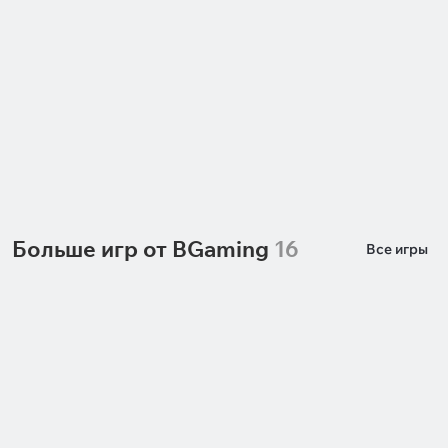
Big Bass Bonanza 1000
Macaco Sortudo
Pragmatic Play
Pragmatic Play
Больше игр от BGaming
16
Все игры