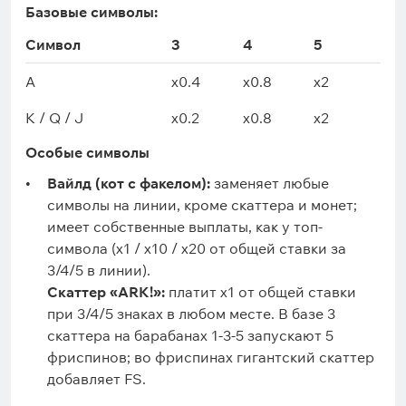
Базовые символы:
Символ
3
4
5
A
x0.4
x0.8
x2
K / Q / J
x0.2
x0.8
x2
Особые символы
Вайлд (кот с факелом):
заменяет любые
символы на линии, кроме скаттера и монет;
имеет собственные выплаты, как у топ-
символа (x1 / x10 / x20 от общей ставки за
3/4/5 в линии).
Скаттер «ARK!»:
платит x1 от общей ставки
при 3/4/5 знаках в любом месте. В базе 3
скаттера на барабанах 1-3-5 запускают 5
фриспинов; во фриспинах гигантский скаттер
добавляет FS.