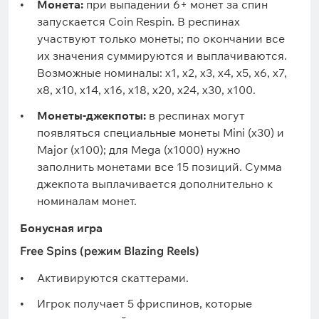
Монета:
при выпадении 6+ монет за спин
запускается Coin Respin. В респинах
участвуют только монеты; по окончании все
их значения суммируются и выплачиваются.
Возможные номиналы: x1, x2, x3, x4, x5, x6, x7,
x8, x10, x14, x16, x18, x20, x24, x30, x100.
Монеты-джекпоты:
в респинах могут
появляться специальные монеты Mini (x30) и
Major (x100); для Mega (x1000) нужно
заполнить монетами все 15 позиций. Сумма
джекпота выплачивается дополнительно к
номиналам монет.
Бонусная игра
Free Spins (режим Blazing Reels)
Активируются скаттерами.
Игрок получает 5 фриспинов, которые