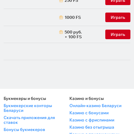
250 FS
Играть
1000 FS
Играть
500 руб.
Играть
+ 100 FS
Букмекеры и бонусы
Казино и бонусы
Букмекерские конторы
Онлайн-казино Беларуси
Беларуси
Казино с бонусами
Скачать приложения для
Казино с фриспинами
ставок
Казино без отыгрыша
Бонусы букмекеров