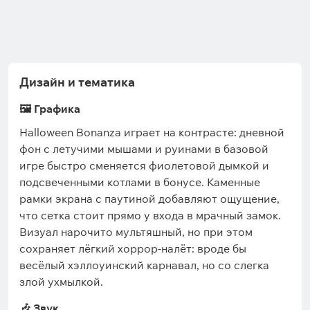
Catdiana
Voodoo People
Дизайн и тематика
🖼️ Графика
Halloween Bonanza играет на контрасте: дневной
фон с летучими мышами и руинами в базовой
игре быстро сменяется фиолетовой дымкой и
подсвеченными котлами в бонусе. Каменные
рамки экрана с паутиной добавляют ощущение,
что сетка стоит прямо у входа в мрачный замок.
Визуал нарочито мультяшный, но при этом
сохраняет лёгкий хоррор-налёт: вроде бы
весёлый хэллоуинский карнавал, но со слегка
злой ухмылкой.
🎶 Звук