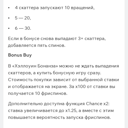
4 скаттера запускают 10 вращений,
5 — 20,
6 — 30.
Если в бонусе снова выпадают 3+ скаттера,
добавляется пять спинов.
Bonus Buy
В «Хэллоуин Бонанза» можно не ждать выпадения
скаттеров, а купить бонусную игру сразу.
Стоимость покупки зависит от выбранной ставки
и отображается на экране. За x100 от ставки вы
получается 10 фриспинов.
Дополнительно доступна функция Chance x2:
ставка увеличивается до x1.25, а вместе с этим
повышается вероятность запуска фриспинов.