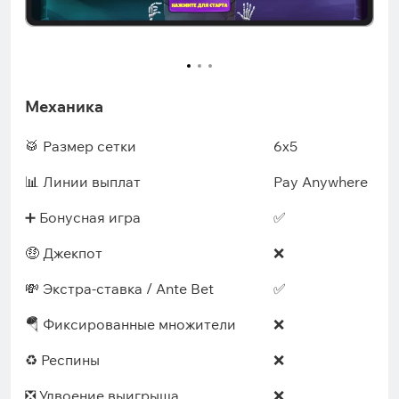
Механика
🥁 Размер сетки
6x5
📊 Линии выплат
Pay Anywhere
➕ Бонусная игра
✅
🤑 Джекпот
❌
💸 Экстра-ставка / Ante Bet
✅
🪂 Фиксированные множители
❌
♻️ Респины
❌
❎ Удвоение выигрыша
❌