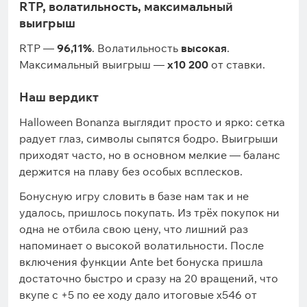
RTP, волатильность, максимальный
выигрыш
RTP —
96,11%
. Волатильность
высокая
.
Максимальный выигрыш —
x10 200
от ставки.
Наш вердикт
Halloween Bonanza выглядит просто и ярко: сетка
радует глаз, символы сыпятся бодро. Выигрыши
приходят часто, но в основном мелкие — баланс
держится на плаву без особых всплесков.
Бонусную игру словить в базе нам так и не
удалось, пришлось покупать. Из трёх покупок ни
одна не отбила свою цену, что лишний раз
напоминает о высокой волатильности. После
включения функции Ante bet бонуска пришла
достаточно быстро и сразу на 20 вращений, что
вкупе с +5 по ее ходу дало итоговые x546 от