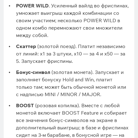
POWER WILD
. Усиленный вайлд во фриспинах,
умножает выигрыш каждой комбинации со
своим участием; несколько POWER WILD в
одном комбо перемножают свои множители
между собой.
Скаттер
(золотой поезд). Платит независимо
от линий: x1 за 3 штуки, x10 — за 4 и x50 — за
5. Запускает фриспины.
Бонус-символ
(золотая монета). Запускает и
заполняет бонуску Hold and Win, платит
только там; может быть обычной монетой или
с надписью MINI / MINOR / MAJOR.
BOOST
(розовая копилка). Вместе с любой
монетой включает BOOST Feature и собирает
все значения бонус-символов на экране в
дополнительный выигрыш; в базе и фриспинах
сидит на 3-м барабане, в бонусной игре — на