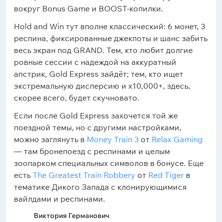
вокруг Bonus Game и BOOST-копилки.
Hold and Win тут вполне классический: 6 монет, 3
респина, фиксированные джекпоты и шанс забить
весь экран под GRAND. Тем, кто любит долгие
ровные сессии с надеждой на аккуратный
апстрик, Gold Express зайдёт; тем, кто ищет
экстремальную дисперсию и x10,000+, здесь,
скорее всего, будет скучновато.
Если после Gold Express захочется той же
поездной темы, но с другими настройками,
можно заглянуть в
Money Train 3
от
Relax Gaming
— там бронепоезд с респинами и целым
зоопарком специальных символов в бонусе. Еще
есть
The Greatest Train Robbery
от
Red Tiger
в
тематике Дикого Запада с клонирующимися
вайлдами и респинами.
Виктория Германович