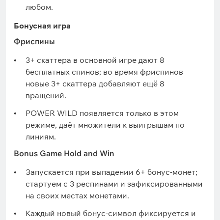
любом.
Бонусная игра
Фриспины
3+ скаттера в основной игре дают 8
бесплатных спинов; во время фриспинов
новые 3+ скаттера добавляют ещё 8
вращений.
POWER WILD появляется только в этом
режиме, даёт множители к выигрышам по
линиям.
Bonus Game Hold and Win
Запускается при выпадении 6+ бонус-монет;
стартуем с 3 респинами и зафиксированными
на своих местах монетами.
Каждый новый бонус-символ фиксируется и