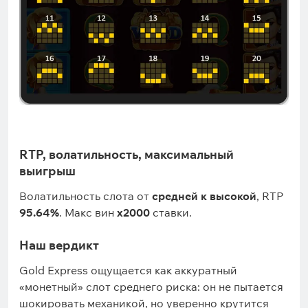
RTP, волатильность, максимальный
выигрыш
Волатильность слота от
средней к высокой
, RTP
95.64%
. Макс вин
x2000
ставки.
Наш вердикт
Gold Express ощущается как аккуратный
«монетный» слот среднего риска: он не пытается
шокировать механикой, но уверенно крутится