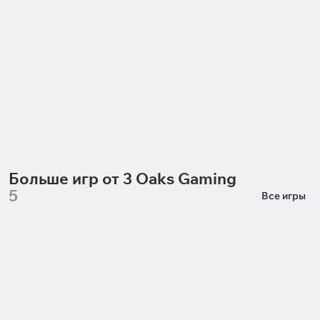
Gates of Hades
Bonsai Dragon Blitz Drea
Drop
Pragmatic Play
Relax Gaming
Больше игр от 3 Oaks Gaming
5
Все игры