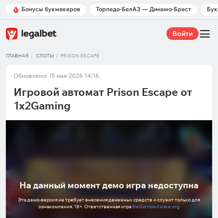
Бонусы букмекеров
Торпедо-БелАЗ — Динамо-Брест
Бук
Войти
ГЛАВНАЯ
СЛОТЫ
PRISON ESCAPE
Обновлено: 15 мая 2026 14:16
Игровой автомат Prison Escape от
1x2Gaming
На данный момент демо игра недоступна
Эта демо-версия не требует внесения денежных средств и служит только для
ознакомления. 18+. Ответственная игра
BeGambleAware.org