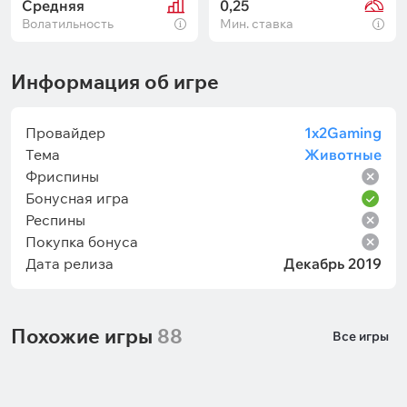
Средняя
0,25
Волатильность
Мин. ставка
Информация об игре
Провайдер
1x2Gaming
Тема
Животные
Фриспины
Бонусная игра
Респины
Покупка бонуса
Дата релиза
Декабрь 2019
Похожие игры
88
Все игры