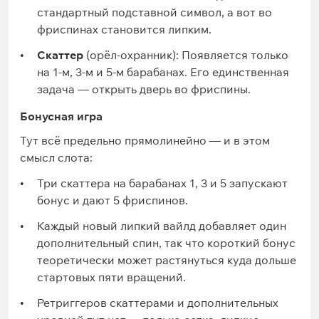
стандартный подставной символ, а вот во
фриспинах становится липким.
Скаттер
(орёл-охранник): Появляется только
на 1-м, 3-м и 5-м барабанах. Его единственная
задача — открыть дверь во фриспины.
Бонусная игра
Тут всё предельно прямолинейно — и в этом
смысл слота:
Три скаттера на барабанах 1, 3 и 5 запускают
бонус и дают 5 фриспинов.
Каждый новый липкий вайлд добавляет один
дополнительный спин, так что короткий бонус
теоретически может растянуться куда дольше
стартовых пяти вращений.
Ретриггеров скаттерами и дополнительных