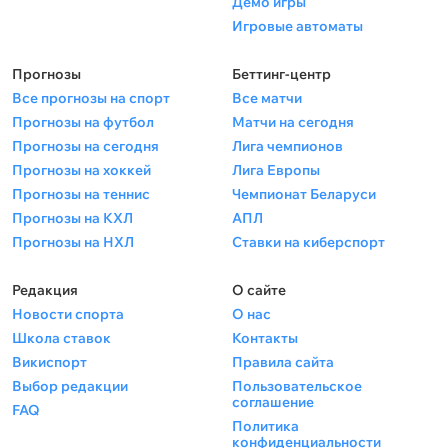
Демо игры
Игровые автоматы
Прогнозы
Беттинг-центр
Все прогнозы на спорт
Все матчи
Прогнозы на футбол
Матчи на сегодня
Прогнозы на сегодня
Лига чемпионов
Прогнозы на хоккей
Лига Европы
Прогнозы на теннис
Чемпионат Беларуси
Прогнозы на КХЛ
АПЛ
Прогнозы на НХЛ
Ставки на киберспорт
Редакция
О сайте
Новости спорта
О нас
Школа ставок
Контакты
Викиспорт
Правила сайта
Выбор редакции
Пользовательское
соглашение
FAQ
Политика
конфиденциальности