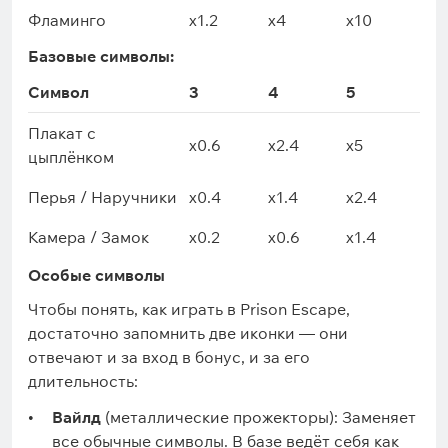
Фламинго
x1.2
x4
x10
Базовые символы:
Символ
3
4
5
Плакат с
x0.6
x2.4
x5
цыплёнком
Перья / Наручники
x0.4
x1.4
x2.4
Камера / Замок
x0.2
x0.6
x1.4
Особые символы
Чтобы понять, как играть в Prison Escape,
достаточно запомнить две иконки — они
отвечают и за вход в бонус, и за его
длительность:
Вайлд
(металлические прожекторы): Заменяет
все обычные символы. В базе ведёт себя как