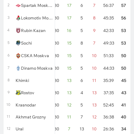
2
Spartak Moskva
30
17
6
7
56:37
57
3
Lokomotiv Moskva
30
17
5
8
45:35
56
4
Rubin Kazan
30
16
5
9
42:33
53
5
Sochi
30
15
8
7
49:33
53
6
CSKA Moskva
30
15
5
10
51:33
50
7
Dinamo Moskva
30
15
5
10
44:33
50
8
Khimki
30
13
6
11
35:39
45
9
Rostov
30
13
4
13
37:35
43
10
Krasnodar
30
12
5
13
52:45
41
11
Akhmat Grozny
30
11
7
12
36:38
40
12
Ural
30
7
13
10
26:36
34