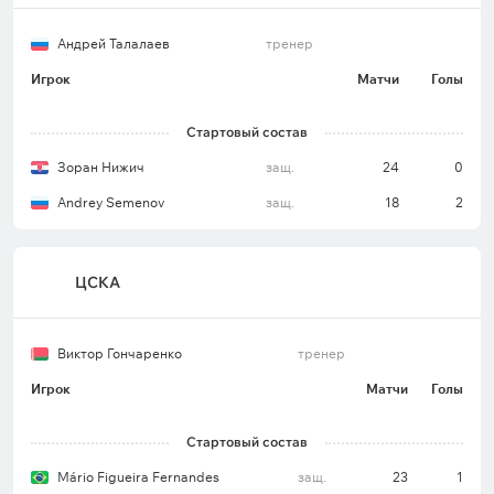
Андрей Талалаев
тренер
Игрок
Матчи
Голы
Стартовый состав
Зоран Нижич
защ.
24
0
Andrey Semenov
защ.
18
2
ЦСКА
Виктор Гончаренко
тренер
Игрок
Матчи
Голы
Стартовый состав
Mário Figueira Fernandes
защ.
23
1