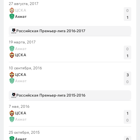
27 августа, 2017
ЦСКА
0
Ахмат
1
Российская Премьер-лига 2016-2017
19 марта, 2017
Ахмат
0
ЦСКА
1
10 сентября, 2016
ЦСКА
3
Ахмат
0
Российская Премьер-лига 2015-2016
7 мая, 2016
ЦСКА
1
Ахмат
0
25 октября, 2015
Ахмат
0