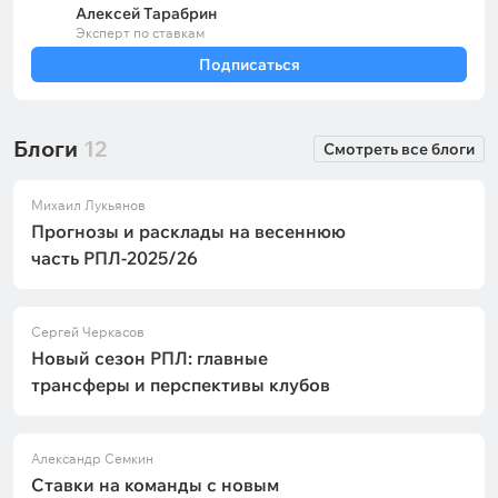
Алексей Тарабрин
Эксперт по ставкам
Подписаться
Блоги
12
Смотреть все блоги
Михаил Лукьянов
Прогнозы и расклады на весеннюю
часть РПЛ-2025/26
Сергей Черкасов
Новый сезон РПЛ: главные
трансферы и перспективы клубов
Александр Семкин
Ставки на команды с новым