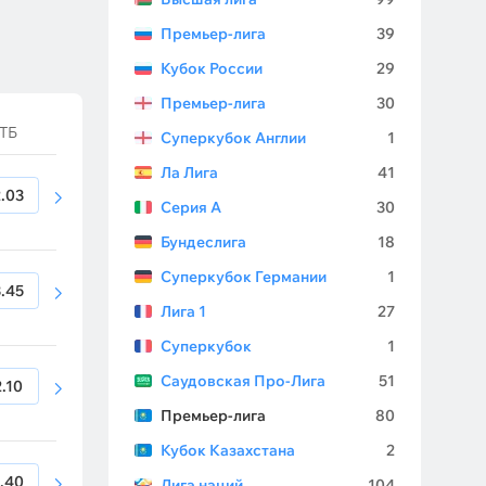
Премьер-лига
39
Кубок России
29
Премьер-лига
30
ТБ
Суперкубок Англии
1
Ла Лига
41
.03
Серия А
30
Бундеслига
18
Суперкубок Германии
1
.45
Лига 1
27
Суперкубок
1
Саудовская Про-Лига
51
2.10
Премьер-лига
80
Кубок Казахстана
2
.40
Лига наций
104