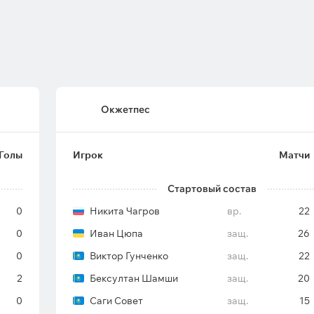
Окжетпес
Голы
Игрок
Матчи
Стартовый состав
0
Никита Чагров
вр.
22
0
Иван Цюпа
защ.
26
0
Виктор Гунченко
защ.
22
2
Бексултан Шамши
защ.
20
0
Саги Совет
защ.
15