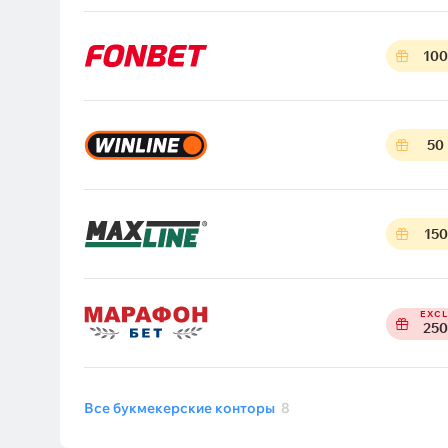
100
50 
150
EXC
250
Все букмекерские конторы
8