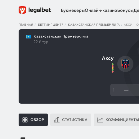
Букмекеры
Онлайн-казино
Бонусы
Де
ГЛАВНАЯ
БЕТТИНГ-ЦЕНТР
КАЗАХСТАНСКАЯ ПРЕМЬЕР-ЛИГА
АКСУ — 
Казахстанская Премьер-лига
22-й тур
Аксу
1
—
ОБЗОР
СТАТИСТИКА
КОЭФФИЦИЕНТЫ