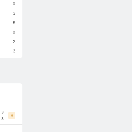
0
3
5
0
2
3
3
Н
3