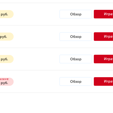
Игра
 руб.
Обзор
Игра
руб.
Обзор
Игра
 руб.
Обзор
LUSIVE
Игра
Обзор
 руб.