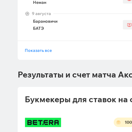
Неман
9 августа
Барановичи
БАТЭ
Показать все
Результаты и счет матча Ак
Букмекеры для ставок на
100