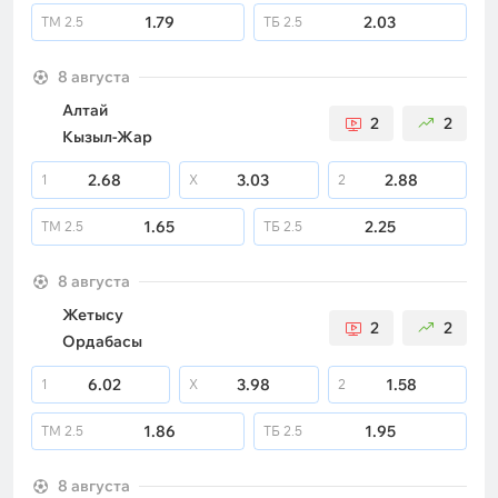
1.79
2.03
ТМ
2.5
ТБ
2.5
8 августа
Алтай
2
2
Кызыл-Жар
2.68
3.03
2.88
1
X
2
1.65
2.25
ТМ
2.5
ТБ
2.5
8 августа
Жетысу
2
2
Ордабасы
6.02
3.98
1.58
1
X
2
1.86
1.95
ТМ
2.5
ТБ
2.5
8 августа