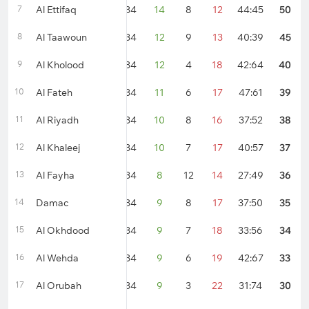
7
Al Ettifaq
34
14
8
12
44:45
50
8
Al Taawoun
34
12
9
13
40:39
45
9
Al Kholood
34
12
4
18
42:64
40
10
Al Fateh
34
11
6
17
47:61
39
11
Al Riyadh
34
10
8
16
37:52
38
12
Al Khaleej
34
10
7
17
40:57
37
13
Al Fayha
34
8
12
14
27:49
36
14
Damac
34
9
8
17
37:50
35
15
Al Okhdood
34
9
7
18
33:56
34
16
Al Wehda
34
9
6
19
42:67
33
17
Al Orubah
34
9
3
22
31:74
30