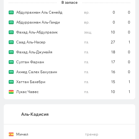
В запасе
Абдулрахман Аль Сенейд
вр.
0
0
Абдуррахман Аль-Гамди
вр.
0
0
Фахад Аль-Абдулразик
защ.
10
0
Саад Аль-Насер
пз.
27
1
Фахад Аль-Джумайя
пз.
18
0
Султан Фархан
пз.
17
0
Ахмед Салех Бахусаин
пз.
16
0
Хаттан Бахебри
пз.
15
1
Лукас Чавес
пз.
10
1
Аль-Кадисия
Мичел
тренер