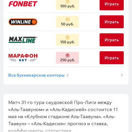
Играть
100 руб.
Играть
50 руб.
Играть
150 руб.
Играть
250 руб.
Все букмекерские конторы
8
Матч 31-го тура саудовской Про-Лиги между
«Аль-Таавуном» и «Аль-Кадисией» состоится 11
мая на «Клубном стадионе Аль-Таавуна». «Аль-
Таавун» – «Аль-Кадисия»: прогноз и ставка,
коэффициенты, статистика.