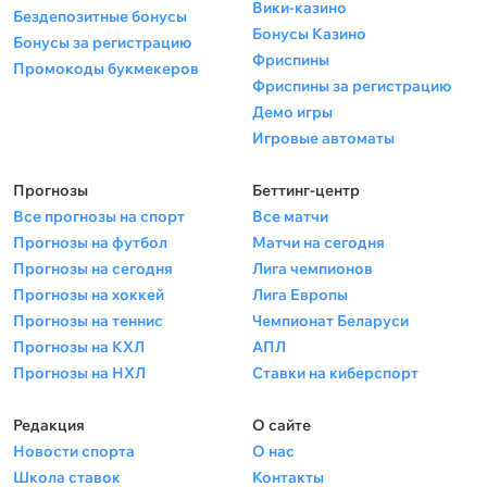
Вики-казино
Бездепозитные бонусы
Бонусы Казино
Бонусы за регистрацию
Фриспины
Промокоды букмекеров
Фриспины за регистрацию
Демо игры
Игровые автоматы
Прогнозы
Беттинг-центр
Все прогнозы на спорт
Все матчи
Прогнозы на футбол
Матчи на сегодня
Прогнозы на сегодня
Лига чемпионов
Прогнозы на хоккей
Лига Европы
Прогнозы на теннис
Чемпионат Беларуси
Прогнозы на КХЛ
АПЛ
Прогнозы на НХЛ
Ставки на киберспорт
Редакция
О сайте
Новости спорта
О нас
Школа ставок
Контакты