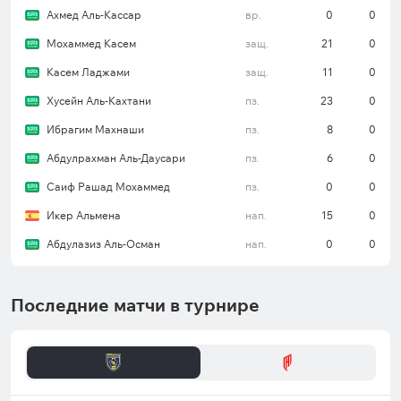
Ахмед Аль-Кассар
вр.
0
0
Мохаммед Касем
защ.
21
0
Касем Ладжами
защ.
11
0
Хусейн Аль-Кахтани
пз.
23
0
Ибрагим Махнаши
пз.
8
0
Абдулрахман Аль-Даусари
пз.
6
0
Саиф Рашад Мохаммед
пз.
0
0
Икер Альмена
нап.
15
0
Абдулазиз Аль-Осман
нап.
0
0
Последние матчи в турнире