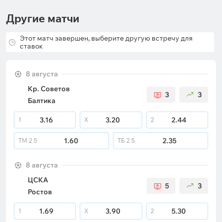
Другие матчи
Этот матч завершен, выберите другую встречу для
ставок
8 августа
Кр. Советов
3
3
Балтика
3.16
3.20
2.44
1
X
2
1.60
2.35
ТМ
2.5
ТБ
2.5
8 августа
ЦСКА
5
3
Ростов
1.69
3.90
5.30
1
X
2