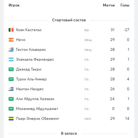
Игрок
Матчи
Голы
Стартовый состав
Коэн Кастельс
вр.
31
-27
Начо
защ.
29
0
Гастон Альварес
защ.
28
1
Эсекьель Фернандес
пз.
29
1
Джехад Такри
пз.
28
0
Турки Аль-Аммар
пз.
28
4
Наитан Нандес
пз.
26
0
Али Абдулла Хаззази
пз.
24
1
Мохаммед Абдулшамат
пз.
0
0
Пьер-Эмерик Обамеянг
нап.
29
14
В запасе