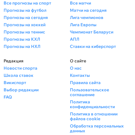
Все прогнозы на спорт
Все матчи
Прогнозы на футбол
Матчи на сегодня
Прогнозы на сегодня
Лига чемпионов
Прогнозы на хоккей
Лига Европы
Прогнозы на теннис
Чемпионат Беларуси
Прогнозы на КХЛ
АПЛ
Прогнозы на НХЛ
Ставки на киберспорт
Редакция
О сайте
Новости спорта
О нас
Школа ставок
Контакты
Викиспорт
Правила сайта
Выбор редакции
Пользовательское
соглашение
FAQ
Политика
конфиденциальности
Политика в отношении
файлов cookie
Обработка персональных
данных