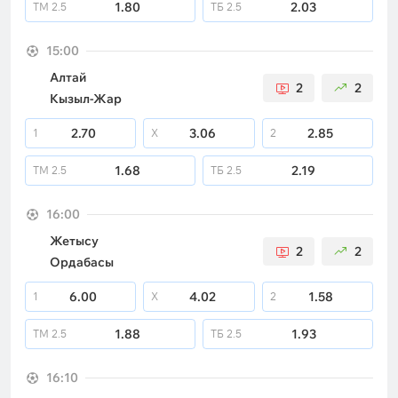
1.80
2.03
ТМ
2.5
ТБ
2.5
15:00
Алтай
2
2
Кызыл-Жар
2.70
3.06
2.85
1
X
2
1.68
2.19
ТМ
2.5
ТБ
2.5
16:00
Жетысу
2
2
Ордабасы
6.00
4.02
1.58
1
X
2
1.88
1.93
ТМ
2.5
ТБ
2.5
16:10