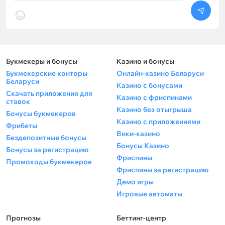
Букмекеры и бонусы
Казино и бонусы
Букмекерские конторы
Онлайн-казино Беларуси
Беларуси
Казино с бонусами
Скачать приложения для
Казино с фриспинами
ставок
Казино без отыгрыша
Бонусы букмекеров
Казино с приложениями
Фрибеты
Вики-казино
Бездепозитные бонусы
Бонусы Казино
Бонусы за регистрацию
Фриспины
Промокоды букмекеров
Фриспины за регистрацию
Демо игры
Игровые автоматы
Прогнозы
Беттинг-центр