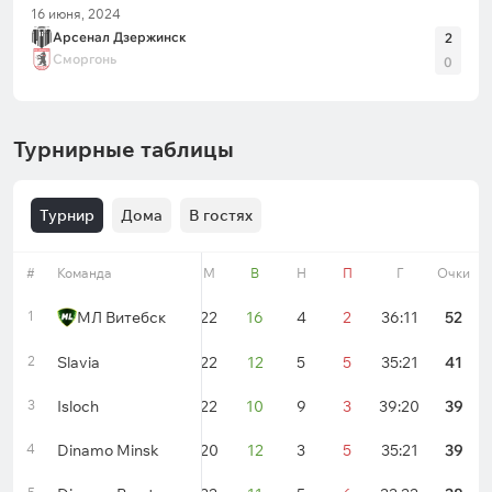
16 июня, 2024
Арсенал Дзержинск
2
Сморгонь
0
Турнирные таблицы
Турнир
Дома
В гостях
#
Команда
Форма
М
В
Н
П
Г
Очки
1
МЛ Витебск
22
16
4
2
36:11
52
2
Slavia
22
12
5
5
35:21
41
3
Isloch
22
10
9
3
39:20
39
4
Dinamo Minsk
20
12
3
5
35:21
39