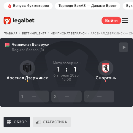
Бонусы букмекеров
Торпедо-БелАЗ — Динамо-Брест
Бук
Войти
ГЛАВНАЯ
БЕТТИНГ-ЦЕНТР
ЧЕМПИОНАТ БЕЛАРУСИ
АРСЕНАЛ ДЗЕРЖИНСК — С
Чемпионат Беларуси
Regular Season (3)
Матч завершен
1
:
1
6 апреля 2025,
Арсенал Дзержинск
Сморгонь
15:00
1
—
X
—
2
—
ОБЗОР
СТАТИСТИКА