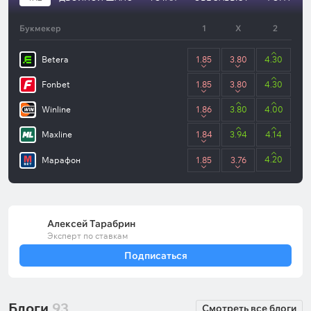
Букмекер
1
X
2
Betera
1.85
3.80
4.30
Fonbet
1.85
3.80
4.30
Winline
1.86
3.80
4.00
Maxline
1.84
3.94
4.14
4.20
Марафон
1.85
3.76
Алексей Тарабрин
Эксперт по ставкам
Подписаться
Блоги
93
Смотреть все блоги