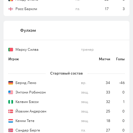
«Фулхэм» в этом сезоне не смог забить только в
двух гостевых матчах в АПЛ. Правда и
Росс Баркли
пз.
17
3
пропускала команда в шести предыдущих
выездных поединках в Премьер-лиге. «Астон
Вилле» нужно забивать больше соперника, все-
Фулхэм
таки у них цель еще выше – попасть в Лигу
чемпионов. В девяти последних матчах
Марку Силва
тренер
бирмингемцев в чемпионате только один раз
было забито меньше трех мячей. Также отмечу,
Игрок
Матчи
Голы
что в девяти предыдущих домашних играх «Астон
Виллы» в АПЛ был обмен голами, а как минимум
Стартовый состав
три мяча забивалось в 7 из 9 последних встреч
Бернд Лено
вр.
34
-46
клуба на своем поле в рамках Премьер-лиги.
Энтони Робинсон
защ.
33
0
Келвин Бэсси
защ.
32
1
Мой прогноз –
«Тотал больше 2,5»
с кэфом
Йоахим Андерсен
защ.
25
0
1.74
Кенни Тете
защ.
18
0
Сандер Берге
пз.
27
0