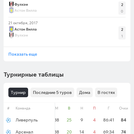
Фулхэм
2
Астон Вилла
0
21 октября, 2017
Астон Вилла
2
Фулхэм
1
Показать еще
Турнирные таблицы
Турнир
Последние 5 туров
Дома
В гостях
#
Команда
Форма
М
В
Н
П
Г
Очки
Ливерпуль
38
25
9
4
86:41
84
Арсенал
38
20
14
4
69:34
74