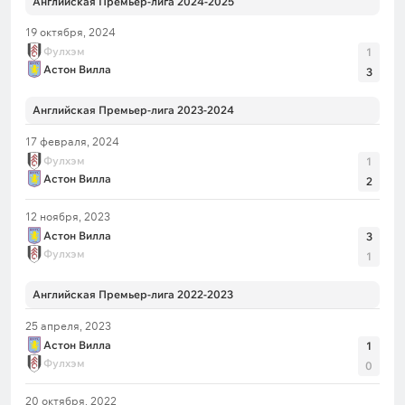
Английская Премьер-лига 2024-2025
19 октября, 2024
Фулхэм
1
Астон Вилла
3
Английская Премьер-лига 2023-2024
17 февраля, 2024
Фулхэм
1
Астон Вилла
2
12 ноября, 2023
Астон Вилла
3
Фулхэм
1
Английская Премьер-лига 2022-2023
25 апреля, 2023
Астон Вилла
1
Фулхэм
0
20 октября, 2022