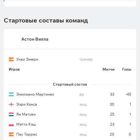
Ориентировочный состав «Фулхэма» (3-4-3)*
Бернд Лено – Йоахим Андерсен, Келвин Бэсси,
Стартовые составы команд
Кенни Тете – Сандер Берге, Андреас Перейра,
Райан Сессеньон, Райан Сессеньон – Алекс
Ивоби, Виллиан, Рауль Хименес.
Астон Вилла
Судья
Унаи Эмери
тренер
Роберт Джонс
(Англия)
Игрок
Матчи
Голы
Стартовый состав
Матчей – 20 (АПЛ, 2024/25);
Эмилиано Мартинес
вр.
33
-45
Показал ж/к (с учётом вторых) – 87;
Эзри Конса
защ.
30
1
В среднем за матч ж/к – 4,4;
Ян Матсен
защ.
25
1
Показал к/к – 4;
Мэтти Кэш
защ.
23
1
Фолов в среднем за матч – 25;
Пау Торрес
защ.
20
0