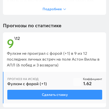
остальные три путевки претендуют сразу пять
клубов. Меньше всего шансов финишировать в
Подробнее
топ-5 – у бирмингемцев, которые отстают от
пятерки сильнейших на 4 очка. Подопечные Унаи
Эмери уменьшили свои шансы после поражения
Прогнозы по статистике
в прошлом туре от «Манчестер Сити» (1:2). Хотя
перед этим команда выигрывала в пяти подряд
\12
9
поединках в Премьер-лиге.
Фулхэм не проиграл с форой (+1) в 9 из 12
последних личных встреч на поле Астон Виллы в
Как минимум три мяча забивалось в пяти
АПЛ (6 побед и 3 возврата)
предыдущих встречах «Астон Виллы» в
чемпионате.
ПРОГНОЗ НА ИСХОД
Коэффициент
Обе команды отличались в 7 из 10 последних
1.62
Фулхэм с форой (+1)
матчей бирмингемцев в АПЛ.
Клуб не уступил в первой 45-минутке в шести
Сделать ставку
предыдущих поединках в Премьер-лиге (1
победа и 5 ничьих).