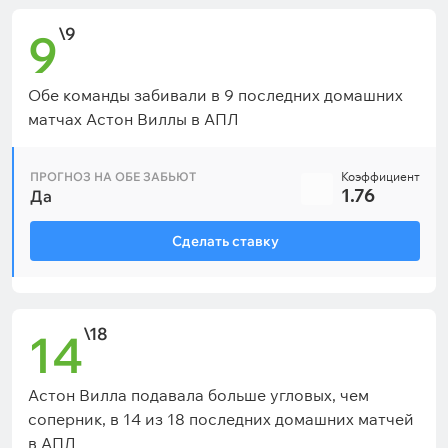
Ориентировочный состав «Астон Виллы» (4-4-
\9
9
2)*
Эмилиано Мартинес – Люка Динь, Мэтти Кэш,
Обе команды забивали в 9 последних домашних
Эзри Конса, Пау Торрес – Юри Тилеманс, Бубакар
матчах Астон Виллы в АПЛ
Камара, Джейкоб Рэмси, Амаду Онана – Маркус
Рашфорд, Морган Роджерс.
ПРОГНОЗ НА ОБЕ ЗАБЬЮТ
Коэффициент
1.76
Да
Форвард Маркус Рашфорд, скорее всего, из-за
Сделать ставку
травмы в этом сезоне уже не сыграет.
Все ставки и прогнозы на АПЛ
\18
14
«Фулхэм»
Астон Вилла подавала больше угловых, чем
Лондонцы в прошлом туре с большим трудом
соперник, в 14 из 18 последних домашних матчей
одолели на выезде «Саутгемптон», забив
в АПЛ