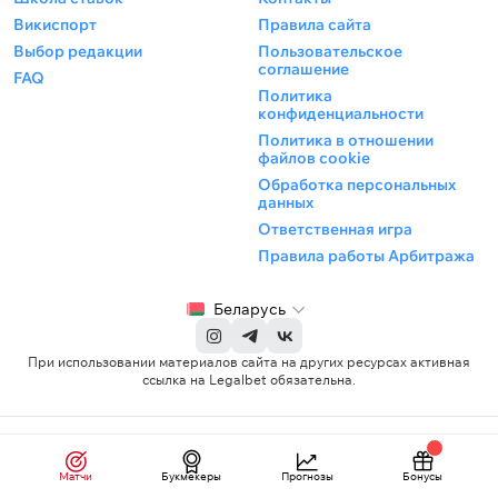
Викиспорт
Правила сайта
Выбор редакции
Пользовательское
соглашение
FAQ
Политика
конфиденциальности
Политика в отношении
файлов cookie
Обработка персональных
данных
Ответственная игра
Правила работы Арбитража
Беларусь
При использовании материалов сайта на других ресурсах активная
ссылка на Legalbet обязательна.
© 2019 - 2026 MC Media Corp.
Для лиц
Limited. Все права защищены.
старше 21 года
Матчи
Букмекеры
Прогнозы
Бонусы