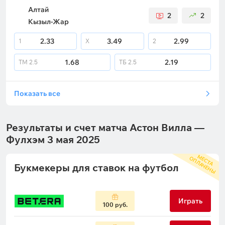
Алтай
2
2
Кызыл-Жар
2.33
3.49
2.99
1
X
2
1.68
2.19
ТМ
2.5
ТБ
2.5
Показать все
Результаты и счет матча Астон Вилла —
Фулхэм 3 мая 2025
М
С
Т
А
П
Л
А
Ч
Е
Н
Ы
Е
О
Букмекеры для ставок на футбол
Играть
100 руб.