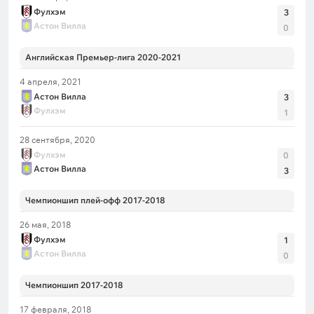
Фулхэм
3
Астон Вилла
0
Английская Премьер-лига 2020-2021
4 апреля, 2021
Астон Вилла
3
Фулхэм
1
28 сентября, 2020
Фулхэм
0
Астон Вилла
3
Чемпионшип плей-офф 2017-2018
26 мая, 2018
Фулхэм
1
Астон Вилла
0
Чемпионшип 2017-2018
17 февраля, 2018