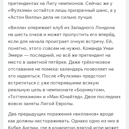
претендентах на Лигу чемпионов. Сейчас же у
«Фулхэма» остаётся лишь призрачный шанс, а у
«Астон Виллы» дела не сильно лучше.
«Вилла» опережает клуб из Западного Лондона
на шесть очков и может пропустить его вперёд,
если для начала проиграет очную встречу. Ей,
понятно, этого совсем не нужно. Команда Унаи
Эмери — последний, но всё же претендент на
место в заветной пятёрке. Даже трёхочковое
отставание не помеха: календарь позволяет на
это надеяться. После «Фулхэма» предстоит
встретиться с уже потерявшими всякую
реальную цель в чемпионате «Борнмутом»,
«Тоттенхэмом» и «Ман Юнайтед». Двое последних
вовсю заняты Лигой Европы.
Два предыдущих поражения «вилланов» вроде
как должны настораживать. Однако одно из них в
Кубке Англии, где в конкретно взятой игре может