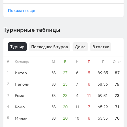
Показать еще
Турнирные таблицы
Турнир
Последние 5 туров
Дома
В гостях
#
Команда
Форма
М
В
Н
П
Г
Очки
1
Интер
38
27
6
5
89:35
87
2
Наполи
38
23
7
8
58:36
76
3
Рома
38
23
4
11
59:31
73
4
Комо
38
20
11
7
65:29
71
5
Милан
38
20
10
8
53:35
70