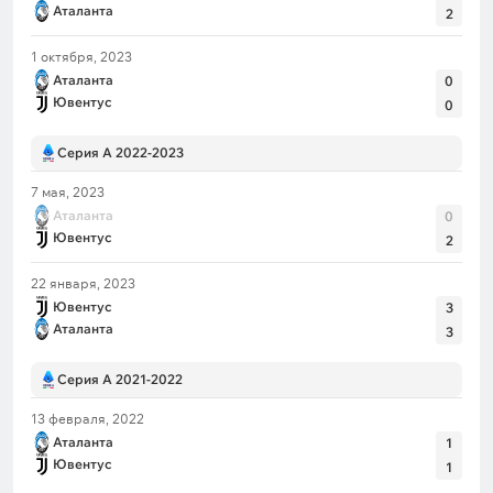
Аталанта
2
1 октября, 2023
Аталанта
0
Ювентус
0
Серия А 2022-2023
7 мая, 2023
Аталанта
0
Ювентус
2
22 января, 2023
Ювентус
3
Аталанта
3
Серия А 2021-2022
13 февраля, 2022
Аталанта
1
Ювентус
1