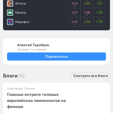
Winline
3.10
3.45
2.31
Maxline
3.19
3.38
2.35
2.34
Марафон
3.15
3.48
Алексей Тарабрин
Эксперт по ставкам
Подписаться
Блоги
52
Смотреть все блоги
Александр Семкин
Главные интриги топовых
европейских чемпионатов на
финише