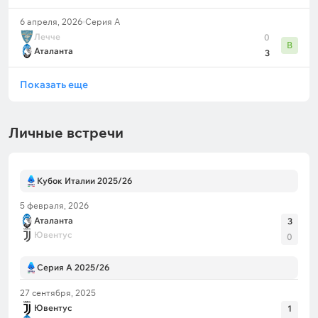
6 апреля, 2026
Серия А
Лечче
0
В
Аталанта
3
Показать еще
Личные встречи
Кубок Италии 2025/26
5 февраля, 2026
Аталанта
3
Ювентус
0
Серия А 2025/26
27 сентября, 2025
Ювентус
1