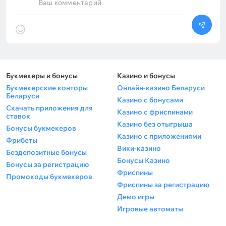
Ваш комментарий
Букмекеры и бонусы
Казино и бонусы
Букмекерские конторы
Онлайн-казино Беларуси
Беларуси
Казино с бонусами
Скачать приложения для
Казино с фриспинами
ставок
Казино без отыгрыша
Бонусы букмекеров
Казино с приложениями
Фрибеты
Вики-казино
Бездепозитные бонусы
Бонусы Казино
Бонусы за регистрацию
Фриспины
Промокоды букмекеров
Фриспины за регистрацию
Демо игры
Игровые автоматы