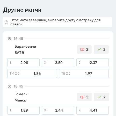
Другие матчи
Этот матч завершен, выберите другую встречу для
ставок
16:45
Барановичи
2
2
БАТЭ
2.98
3.50
2.37
1
X
2
1.86
1.97
ТМ
2.5
ТБ
2.5
18:45
Гомель
3
2
Минск
1.89
3.44
4.41
1
X
2