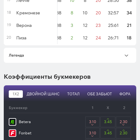
Лечче
38
10
8
20
28:50
38
18
Кремонезе
38
8
10
20
32:57
34
19
Верона
38
3
12
23
25:61
21
20
Пиза
38
2
12
24
26:71
18
Легенда
Коэффициенты букмекеров
1X2
ДВОЙНОЙ ШАНС
ТОТАЛ
ОБЕ ЗАБЬЮТ
ФОРА
Букмекер
1
X
2
Betera
3.10
3.45
2.30
Fonbet
3.10
3.45
2.30