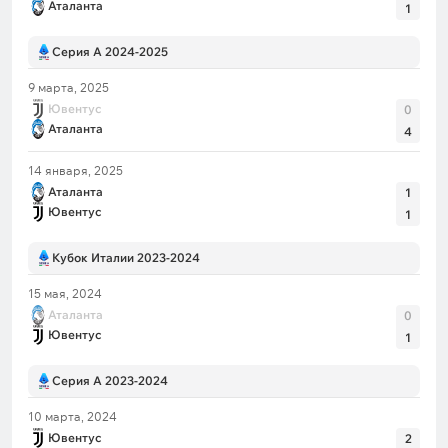
Аталанта
1
Серия А 2024-2025
9 марта, 2025
Ювентус
0
Аталанта
4
14 января, 2025
Аталанта
1
Ювентус
1
Кубок Италии 2023-2024
15 мая, 2024
Аталанта
0
Ювентус
1
Серия А 2023-2024
10 марта, 2024
Ювентус
2