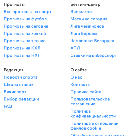
Прогнозы
Беттинг-центр
Все прогнозы на спорт
Все матчи
Прогнозы на футбол
Матчи на сегодня
Прогнозы на сегодня
Лига чемпионов
Прогнозы на хоккей
Лига Европы
Прогнозы на теннис
Чемпионат Беларуси
Прогнозы на КХЛ
АПЛ
Прогнозы на НХЛ
Ставки на киберспорт
Редакция
О сайте
Новости спорта
О нас
Школа ставок
Контакты
Викиспорт
Правила сайта
Выбор редакции
Пользовательское
соглашение
FAQ
Политика
конфиденциальности
Политика в отношении
файлов cookie
Обработка персональных