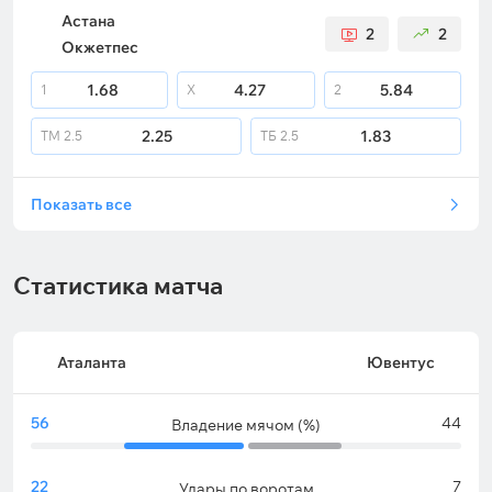
Астана
2
2
Окжетпес
1.68
4.27
5.84
1
X
2
2.25
1.83
ТМ
2.5
ТБ
2.5
Показать все
Статистика матча
Аталанта
Ювентус
56
44
Владение мячом (%)
22
7
Удары по воротам