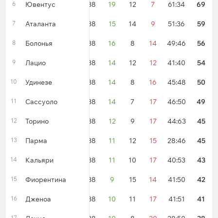
6
Ювентус
38
19
12
7
61:34
69
7
Аталанта
38
15
14
9
51:36
59
8
Болонья
38
16
8
14
49:46
56
9
Лацио
38
14
12
12
41:40
54
10
Удинезе
38
14
8
16
45:48
50
11
Сассуоло
38
14
7
17
46:50
49
12
Торино
38
12
9
17
44:63
45
13
Парма
38
11
12
15
28:46
45
14
Кальяри
38
11
10
17
40:53
43
15
Фиорентина
38
9
15
14
41:50
42
16
Дженоа
38
10
11
17
41:51
41
17