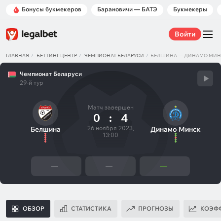
Бонусы букмекеров
Барановичи — БАТЭ
Букмекеры
Войти
ГЛАВНАЯ
БЕТТИНГ-ЦЕНТР
ЧЕМПИОНАТ БЕЛАРУСИ
БЕЛШИНА — ДИНАМО МИН
Чемпионат Беларуси
29-й тур
Матч завершен
0
:
4
26 ноября 2023,
Белшина
Динамо Минск
13:00
—
—
—
ОБЗОР
СТАТИСТИКА
ПРОГНОЗЫ
КОЭФ