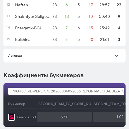
12
Naftan
28
6
5
17
28:57
23
13
Shakhtyor Soligorsk
28
13
5
10
50:40
9
14
Energetik-BGU
28
7
6
15
25:42
4
15
Belshina
28
3
5
20
21:61
3
Легенда
Коэффициенты букмекеров
PROJECT-ID-VERSION: 20260806092056 REPORT-MSGID-BUGS-TO: PO-
Букмекер
SECOND_TEAM_TO_SCORE_NO
SECOND_TEAM_TO_
1.02
Grandsport
9.50