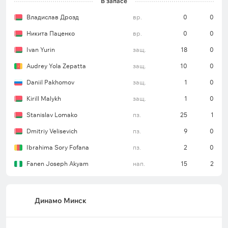
В запасе
Владислав Дрозд
вр.
0
0
Никита Паценко
вр.
0
0
Ivan Yurin
защ.
18
0
Audrey Yola Zepatta
защ.
10
0
Daniil Pakhomov
защ.
1
0
Kirill Malykh
защ.
1
0
Stanislav Lomako
пз.
25
1
Dmitriy Velisevich
пз.
9
0
Ibrahima Sory Fofana
пз.
2
0
Fanen Joseph Akyam
нап.
15
2
Динамо Минск