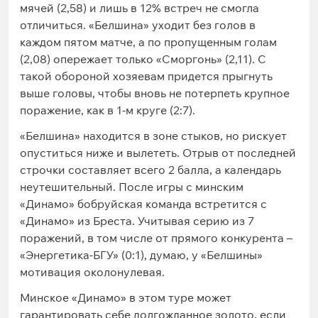
мячей (2,58) и лишь в 12% встреч не смогла
отличиться. «Белшина» уходит без голов в
каждом пятом матче, а по пропущенным голам
(2,08) опережает только «Сморгонь» (2,11). С
такой обороной хозяевам придется прыгнуть
выше головы, чтобы вновь не потерпеть крупное
поражение, как в 1-м круге (2:7).
«Белшина» находится в зоне стыков, но рискует
опуститься ниже и вылететь. Отрыв от последней
строчки составляет всего 2 балла, а календарь
неутешительный. После игры с минским
«Динамо» бобруйская команда встретится с
«Динамо» из Бреста. Учитывая серию из 7
поражений, в том числе от прямого конкурента –
«Энергетика-БГУ» (0:1), думаю, у «Белшины»
мотивация околонулевая.
Минское «Динамо» в этом туре может
гарантировать себе долгожданное золото, если