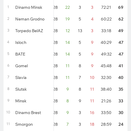
1
Dinamo Minsk
28
22
3
3
72:21
69
2
Neman Grodno
28
19
5
4
60:22
62
3
Torpedo BelAZ
28
12
13
3
33:18
49
4
Isloch
28
14
5
9
40:29
47
5
BATE
28
14
5
9
49:32
47
6
Gomel
28
11
8
9
45:48
41
7
Slavia
28
11
7
10
32:30
40
8
Slutsk
28
9
8
11
38:40
35
9
Minsk
28
8
9
11
21:26
33
10
Dinamo Brest
28
9
3
16
33:50
30
11
Smorgon
28
7
3
18
28:59
24