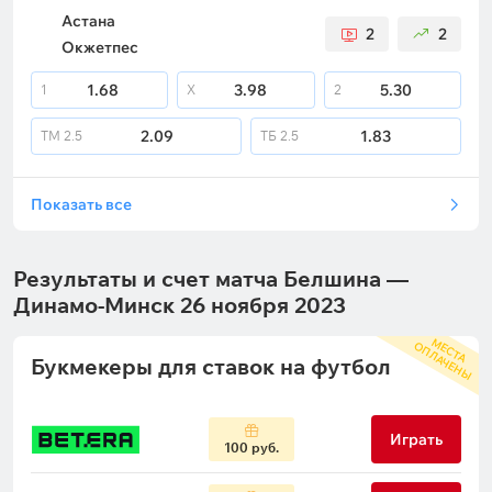
Астана
2
2
Окжетпес
1.68
3.98
5.30
1
X
2
2.09
1.83
ТМ
2.5
ТБ
2.5
Показать все
Результаты и счет матча Белшина —
Динамо-Минск 26 ноября 2023
М
С
Т
А
П
Л
А
Ч
Е
Н
Ы
Е
О
Букмекеры для ставок на футбол
Играть
100 руб.