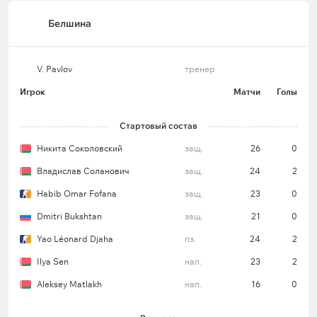
Белшина
V. Pavlov
тренер
Игрок
Матчи
Голы
Стартовый состав
Никита Соколовский
защ.
26
0
Владислав Соланович
защ.
24
2
Habib Omar Fofana
защ.
23
0
Dmitri Bukshtan
защ.
21
0
Yao Léonard Djaha
пз.
24
2
Ilya Sen
нап.
23
2
Aleksey Matlakh
нап.
16
0