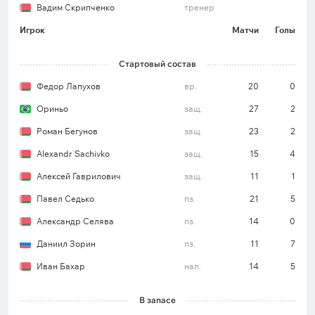
Вадим Скрипченко
тренер
Игрок
Матчи
Голы
Стартовый состав
Федор Лапухов
вр.
20
0
Ориньо
защ.
27
2
Роман Бегунов
защ.
23
2
Alexandr Sachivko
защ.
15
4
Алексей Гаврилович
защ.
11
1
Павел Седько
пз.
21
5
Александр Селява
пз.
14
0
Даниил Зорин
пз.
11
7
Иван Бахар
нап.
14
5
В запасе