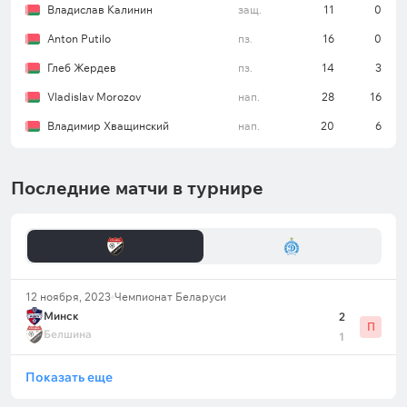
Владислав Калинин
защ.
11
0
Anton Putilo
пз.
16
0
Глеб Жердев
пз.
14
3
Vladislav Morozov
нап.
28
16
Владимир Хващинский
нап.
20
6
Последние матчи в турнире
12 ноября, 2023
Чемпионат Беларуси
Минск
2
П
Белшина
1
Показать еще