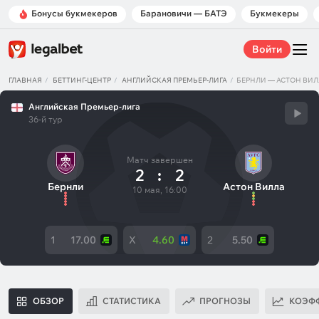
Бонусы букмекеров
Барановичи — БАТЭ
Букмекеры
Войти
ГЛАВНАЯ
БЕТТИНГ-ЦЕНТР
АНГЛИЙСКАЯ ПРЕМЬЕР-ЛИГА
БЕРНЛИ — АСТОН ВИ
Английская Премьер-лига
36-й тур
Матч завершен
2
:
2
Бернли
Астон Вилла
10 мая, 16:00
1
17.00
X
4.60
2
5.50
ОБЗОР
СТАТИСТИКА
ПРОГНОЗЫ
КОЭФ