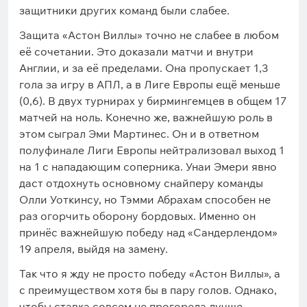
защитники других команд были слабее.
Защита «Астон Виллы» точно не слабее в любом
её сочетании. Это доказали матчи и внутри
Англии, и за её пределами. Она пропускает 1,3
гола за игру в АПЛ, а в Лиге Европы ещё меньше
(0,6). В двух турнирах у бирмингемцев в общем 17
матчей на ноль. Конечно же, важнейшую роль в
этом сыграл Эми Мартинес. Он и в ответном
полуфинале Лиги Европы нейтрализовал выход 1
на 1 с нападающим соперника. Унаи Эмери явно
даст отдохнуть основному снайперу команды
Олли Уоткинсу, но Тэмми Абрахам способен не
раз огорчить оборону бордовых. Именно он
принёс важнейшую победу над «Сандерлендом»
19 апреля, выйдя на замену.
Так что я жду не просто победу «Астон Виллы», а
с преимуществом хотя бы в пару голов. Однако,
чтобы ставка совсем не прогорела лучше