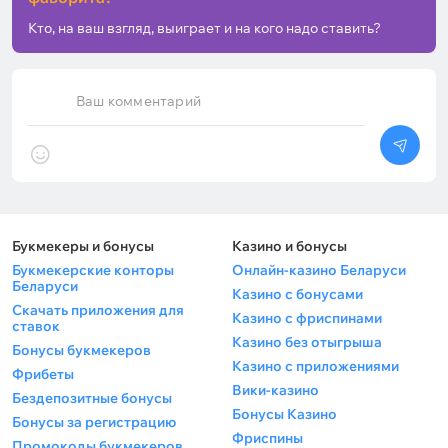
Кто, на ваш взгляд, выиграет и на кого надо ставить?
Ваш комментарий
Букмекеры и бонусы
Казино и бонусы
Букмекерские конторы
Онлайн-казино Беларуси
Беларуси
Казино с бонусами
Скачать приложения для
Казино с фриспинами
ставок
Казино без отыгрыша
Бонусы букмекеров
Казино с приложениями
Фрибеты
Вики-казино
Бездепозитные бонусы
Бонусы Казино
Бонусы за регистрацию
Фриспины
Промокоды букмекеров