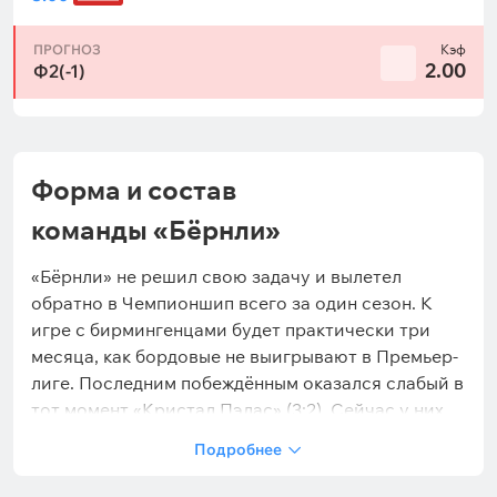
ПРОГНОЗ
Кэф
2.00
Ф2(-1)
Форма и состав
команды «Бёрнли»
«Бёрнли» не решил свою задачу и вылетел
обратно в Чемпионшип всего за один сезон. К
игре с бирмингенцами будет практически три
месяца, как бордовые не выигрывают в Премьер-
лиге. Последним побеждённым оказался слабый в
тот момент «Кристал Пэлас» (3:2). Сейчас у них
самих накопилась серия из пяти поражений с
Подробнее
общим счётом 3:13.