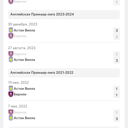
Бернли
1
Английская Премьер-лига 2023-2024
30 декабря, 2023
Астон Вилла
3
Бернли
2
27 августа, 2023
Бернли
1
Астон Вилла
3
Английская Премьер-лига 2021-2022
19 мая, 2022
Астон Вилла
1
Бернли
1
7 мая, 2022
Бернли
1
Астон Вилла
3