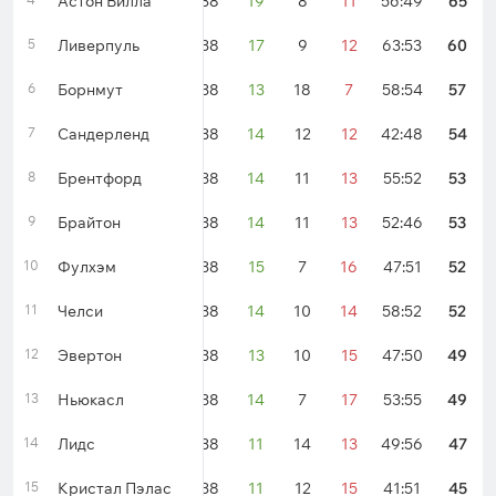
Астон Вилла
38
19
8
11
56:49
65
5
Ливерпуль
38
17
9
12
63:53
60
6
Борнмут
38
13
18
7
58:54
57
7
Сандерленд
38
14
12
12
42:48
54
8
Брентфорд
38
14
11
13
55:52
53
9
Брайтон
38
14
11
13
52:46
53
10
Фулхэм
38
15
7
16
47:51
52
11
Челси
38
14
10
14
58:52
52
12
Эвертон
38
13
10
15
47:50
49
13
Ньюкасл
38
14
7
17
53:55
49
14
Лидс
38
11
14
13
49:56
47
15
Кристал Пэлас
38
11
12
15
41:51
45