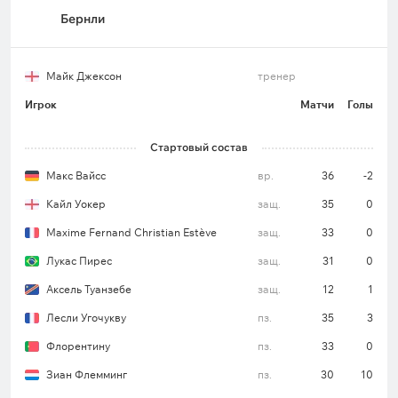
Богард, Юри Тилеманс — Джейдон Санчо, Росс
Бернли
Баркли, Морган Роджерс — Тэмми Абрахам.
Майк Джексон
тренер
Вне игры
: Амаду Онана, Бубакар Камара, Джош
Игрок
Матчи
Голы
Макгинн (травмированы).
Стартовый состав
Макс Вайсс
вр.
36
-2
Кайл Уокер
защ.
35
0
Maxime Fernand Christian Estève
защ.
33
0
Лукас Пирес
защ.
31
0
Аксель Туанзебе
защ.
12
1
Лесли Угочукву
пз.
35
3
Флорентину
пз.
33
0
Зиан Флемминг
пз.
30
10