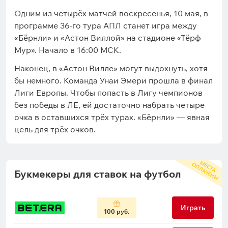
Одним из четырёх матчей воскресенья, 10 мая, в
программе 36-го тура АПЛ станет игра между
«Бёрнли» и «Астон Виллой» на стадионе «Тёрф
Мур». Начало в 16:00 МСК.
Наконец, в «Астон Вилле» могут выдохнуть, хотя
бы немного. Команда Унаи Эмери прошла в финал
Лиги Европы. Чтобы попасть в Лигу чемпионов
без победы в ЛЕ, ей достаточно набрать четыре
очка в оставшихся трёх турах. «Бёрнли» — явная
цель для трёх очков.
М
С
Т
А
П
Л
А
Ч
Е
Н
Ы
Е
О
Букмекеры для ставок на футбол
Играть
100 руб.