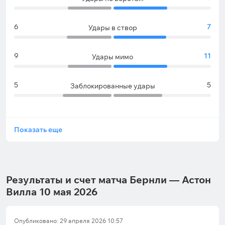
6
7
Удары в створ
9
11
Удары мимо
5
5
Заблокированные удары
Показать еще
Результаты и счет матча Бернли — Астон
Вилла 10 мая 2026
Опубликовано: 29 апреля 2026 10:57