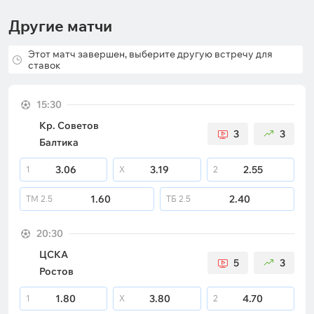
Другие матчи
Этот матч завершен, выберите другую встречу для
ставок
15:30
Кр. Советов
3
3
Балтика
3.06
3.19
2.55
1
X
2
1.60
2.40
ТМ
2.5
ТБ
2.5
20:30
ЦСКА
5
3
Ростов
1.80
3.80
4.70
1
X
2