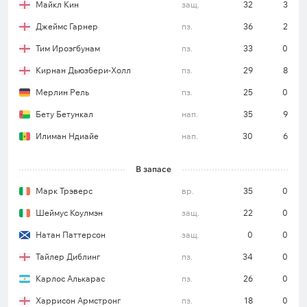
Майкл Кин
защ.
32
3
Джеймс Гарнер
пз.
36
2
Тим Ироэгбунам
пз.
33
0
Кирнан Дьюзбери-Холл
пз.
29
8
Мерлин Рель
пз.
25
0
Бету Бетункал
нап.
35
9
Илиман Ндиайе
нап.
30
6
В запасе
Марк Трэверс
вр.
35
0
Шеймус Коулмэн
защ.
22
0
Натан Паттерсон
защ.
0
0
Тайлер Диблинг
пз.
34
0
Карлос Алькарас
пз.
26
0
Харрисон Армстронг
пз.
18
0