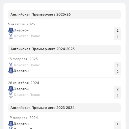
Английская Премьер-лига 2025/26
5 октября, 2025
Эвертон
2
Кристал Пэлас
1
Английская Премьер-лига 2024-2025
15 февраля, 2025
Кристал Пэлас
1
Эвертон
2
28 сентября, 2024
Эвертон
2
Кристал Пэлас
1
Английская Премьер-лига 2023-2024
19 февраля, 2024
Эвертон
1