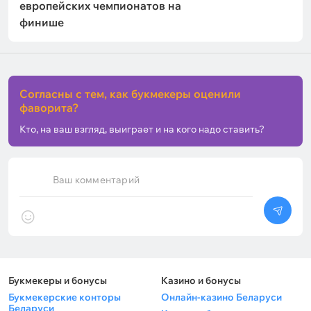
европейских чемпионатов на
финише
Согласны с тем, как букмекеры оценили
фаворита?
Кто, на ваш взгляд, выиграет и на кого надо ставить?
Ваш комментарий
Букмекеры и бонусы
Казино и бонусы
Букмекерские конторы
Онлайн-казино Беларуси
Беларуси