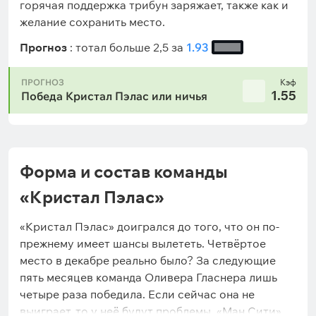
горячая поддержка трибун заряжает, также как и
желание сохранить место.
Прогноз
: тотал больше 2,5 за
1.93
ПРОГНОЗ
Кэф
1.55
Победа Кристал Пэлас или ничья
Форма и состав команды
«Кристал Пэлас»
«Кристал Пэлас» доигрался до того, что он по-
прежнему имеет шансы вылететь. Четвёртое
место в декабре реально было? За следующие
пять месяцев команда Оливера Гласнера лишь
четыре раза победила. Если сейчас она не
выиграет, то у неё будут проблемы. «Ман Сити»