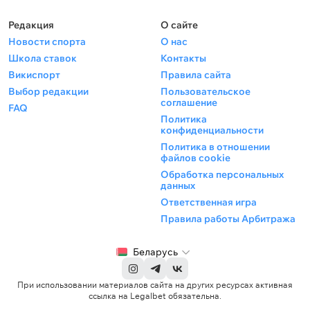
Редакция
О сайте
Новости спорта
О нас
Школа ставок
Контакты
Викиспорт
Правила сайта
Выбор редакции
Пользовательское
соглашение
FAQ
Политика
конфиденциальности
Политика в отношении
файлов cookie
Обработка персональных
данных
Ответственная игра
Правила работы Арбитража
Беларусь
При использовании материалов сайта на других ресурсах активная
ссылка на Legalbet обязательна.