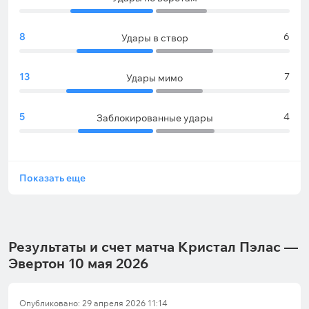
8
6
Удары в створ
13
7
Удары мимо
5
4
Заблокированные удары
Показать еще
Результаты и счет матча Кристал Пэлас —
Эвертон 10 мая 2026
Опубликовано: 29 апреля 2026 11:14