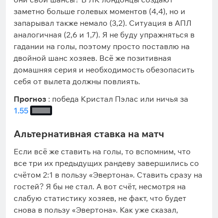
заметно больше голевых моментов (4,4), но и
запарывал также немало (3,2). Ситуация в АПЛ
аналогичная (2,6 и 1,7). Я не буду упражняться в
гадании на голы, поэтому просто поставлю на
двойной шанс хозяев. Всё же позитивная
домашняя серия и необходимость обезопасить
себя от вылета должны повлиять.
Прогноз
: победа Кристал Пэлас или ничья за
1.55
Альтернативная ставка на матч
Если всё же ставить на голы, то вспомним, что
все три их предыдущих рандеву завершились со
счётом 2:1 в пользу «Эвертона». Ставить сразу на
гостей? Я бы не стал. А вот счёт, несмотря на
слабую статистику хозяев, не факт, что будет
снова в пользу «Эвертона». Как уже сказал,