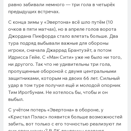
равно забивали немного — три гола в четырёх
предыдущих встречах.
С конца зимы у «Эвертона» всё шло путём (10
очков в пяти матчах), но в апреле голов ворота
Джордана Пикфорда стало влетать больше. Два
тура подряд выбывали важные для обороны
игроки, сначала Джаррад Брантуэйт, а потом
Идрисса Гейе. С «Ман Сити» уже не было ни того,
ни другого. Так что не удивительны три гола,
пропущенные обороной с двумя центральными
защитниками, которым на двоих 66 лет. Сильный
удар в том туре получил ещё и молодой опорник
Тим Ирогбунам. Не хотелось бы, чтобы и он
выбыл.
С учётом потерь «Эвертона» в обороне, у
«Кристал Пэлас» появится больше возможностей
забить, вот только с его точностью реализуют ли
они свои шансы? В ЛК лондонцы создают