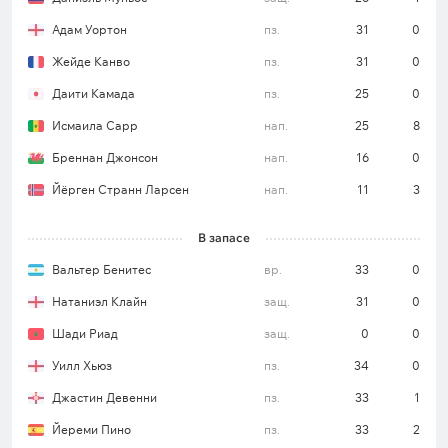
Адам Уортон
пз.
31
0
Жейде Канво
пз.
31
0
Даити Камада
пз.
25
0
Исмаила Сарр
нап.
25
8
Бреннан Джонсон
нап.
16
0
Йёрген Странн Ларсен
нап.
11
3
В запасе
Вальтер Бенитес
вр.
33
0
Натаниэл Клайн
защ.
31
0
Шади Риад
защ.
0
0
Уилл Хьюз
пз.
34
0
Джастин Девенни
пз.
33
1
Йереми Пино
пз.
33
2