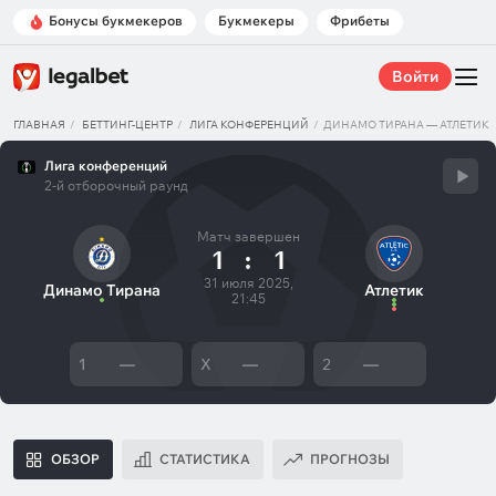
Бонусы букмекеров
Букмекеры
Фрибеты
Войти
ГЛАВНАЯ
БЕТТИНГ-ЦЕНТР
ЛИГА КОНФЕРЕНЦИЙ
ДИНАМО ТИРАНА — АТЛЕТИК
Лига конференций
2-й отборочный раунд
Матч завершен
1
:
1
31 июля 2025,
Динамо Тирана
Атлетик
21:45
1
—
X
—
2
—
ОБЗОР
СТАТИСТИКА
ПРОГНОЗЫ