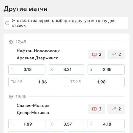
Другие матчи
Этот матч завершен, выберите другую встречу для
ставок
17:45
Нафтан-Новополоцк
2
2
Арсенал Дзержинск
3.18
3.31
2.35
1
X
2
1.86
1.98
ТМ
2.5
ТБ
2.5
19:45
Славия-Мозырь
3
2
Днепр-Могилев
1.89
3.57
4.18
1
X
2