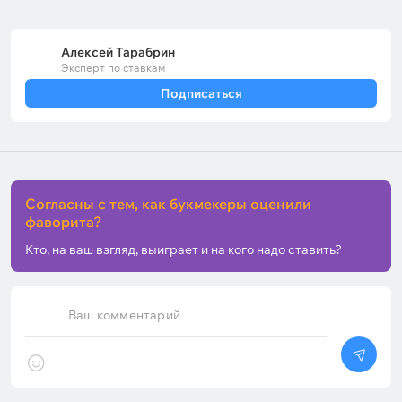
Алексей Тарабрин
Эксперт по ставкам
Подписаться
Согласны с тем, как букмекеры оценили
фаворита?
Кто, на ваш взгляд, выиграет и на кого надо ставить?
Ваш комментарий