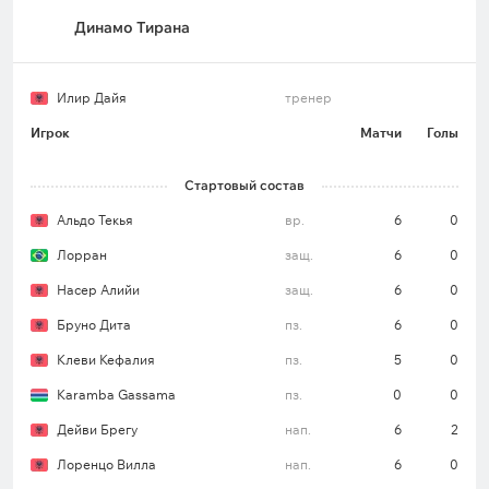
Динамо Тирана
Илир Дайя
тренер
Игрок
Матчи
Голы
Стартовый состав
Альдо Текья
вр.
6
0
Лорран
защ.
6
0
Насер Алийи
защ.
6
0
Бруно Дита
пз.
6
0
Клеви Кефалия
пз.
5
0
Karamba Gassama
пз.
0
0
Дейви Брегу
нап.
6
2
Лоренцо Вилла
нап.
6
0