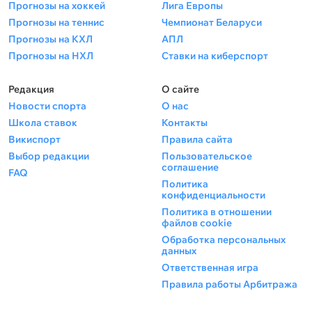
Прогнозы на хоккей
Лига Европы
Прогнозы на теннис
Чемпионат Беларуси
Прогнозы на КХЛ
АПЛ
Прогнозы на НХЛ
Ставки на киберспорт
Редакция
О сайте
Новости спорта
О нас
Школа ставок
Контакты
Викиспорт
Правила сайта
Выбор редакции
Пользовательское
соглашение
FAQ
Политика
конфиденциальности
Политика в отношении
файлов cookie
Обработка персональных
данных
Ответственная игра
Правила работы Арбитража