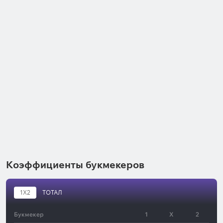
200 руб.
2000 руб.
Fonbet: 30% страховка ставки на
Fonbet: розыгрыш 10000 рубл
Еврокубки
фрибетами за ставки на теннис
Истекает:
через
5 часов
Истекает:
через
10 дней
Коэффициенты букмекеров
1X2
ТОТАЛ
Букмекер
1
X
2