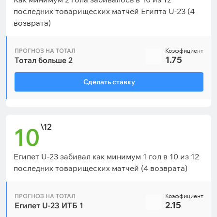
последних товарищеских матчей Египта U-23 (4
Ориентировочные составы на матч Египет U-23
возврата)
– Россия U-23
Сборная Египта U-23
(4-3-3): Мохамед Ахмед
ПРОГНОЗ НА ТОТАЛ
Коэффициент
Сайед – Халед Авад, Ахмед Эйд, Мохаммед
1.75
Тотал больше 2
Тарек, Мохаммед Самир – Мустафа Ашраф,
Махмуд Сабер, Хатем Шукар – Ахмед Атеф, Ахмад
Сделать ставку
Фавзи, Ахмед Хаваш.
Сборная России U-23
(4-4-2): Владислав Тороп –
\12
10
Илья Вахания, Даниил Денисов, Виктор
Мелёхин, Виктор Александров – Кирилл Кравцов,
Египет U-23 забивал как минимум 1 гол в 10 из 12
Никита Ермаков, Ярослав Михайлов, Дмитрий
последних товарищеских матчей (4 возврата)
Васильев – Тамерлан Мусаев, Никита Салтыков.
Сборная Египта U-23
ПРОГНОЗ НА ТОТАЛ
Коэффициент
2.15
Египет U-23 ИТБ 1
Подопечные Рожерио Микале разошлись миром с