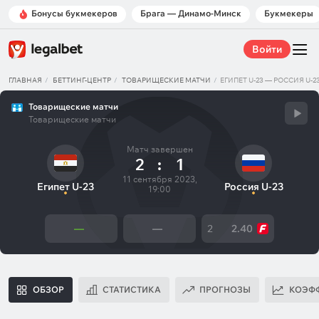
Бонусы букмекеров
Брага — Динамо-Минск
Букмекеры
Войти
ГЛАВНАЯ
БЕТТИНГ-ЦЕНТР
ТОВАРИЩЕСКИЕ МАТЧИ
ЕГИПЕТ U-23 — РОССИЯ U-2
Товарищеские матчи
Товарищеские матчи
Матч завершен
2
:
1
11 сентября 2023,
Египет U-23
Россия U-23
19:00
—
—
2
2.40
ОБЗОР
СТАТИСТИКА
ПРОГНОЗЫ
КОЭФ