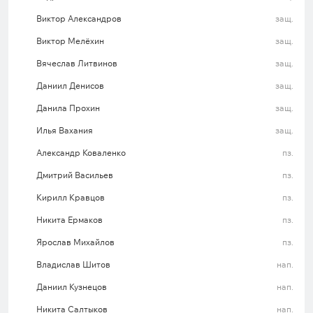
Автор
:
Алексей Тарабрин
Виктор Александров
защ.
Виктор Мелёхин
защ.
Вячеслав Литвинов
защ.
Даниил Денисов
защ.
Данила Прохин
защ.
Илья Вахания
защ.
Александр Коваленко
пз.
Дмитрий Васильев
пз.
Кирилл Кравцов
пз.
Никита Ермаков
пз.
Ярослав Михайлов
пз.
Владислав Шитов
нап.
Даниил Кузнецов
нап.
Никита Салтыков
нап.