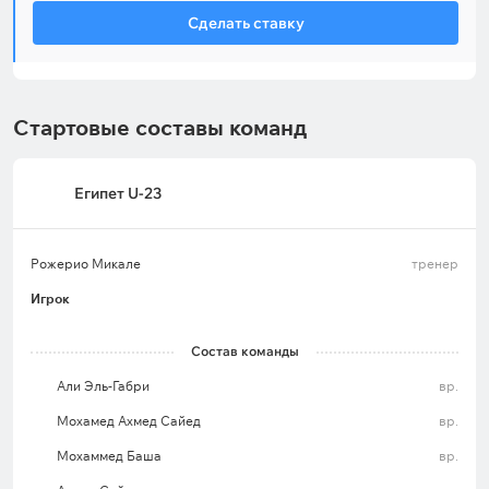
россиянами в первом матче – 1:1. Египтяне
Сделать ставку
забили уже на 7-й минуте встречи,
отличился Билал Мазхар, но удержать
преимущество команда не смогла. Тем не менее
беспроигрышная серия сборной в товарищеских
Стартовые составы команд
поединках достигла отметки в шесть матчей (3
победы, 3 ничьи).
Египет U-23
В шести последних контрольных встречах
Египет не пропускал больше одного гола.
Рожерио Микале
тренер
Игрок
Забивает сборная на протяжении пяти
товарищеских игр.
Состав команды
Али Эль-Габри
вр.
Мохамед Ахмед Сайед
вр.
Все ставки и прогнозы на футбол
Мохаммед Баша
вр.