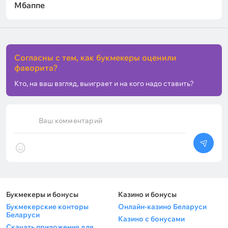
Мбаппе
Согласны с тем, как букмекеры оценили
фаворита?
Кто, на ваш взгляд, выиграет и на кого надо ставить?
Ваш комментарий
Букмекеры и бонусы
Казино и бонусы
Букмекерские конторы
Онлайн-казино Беларуси
Беларуси
Казино с бонусами
Скачать приложения для