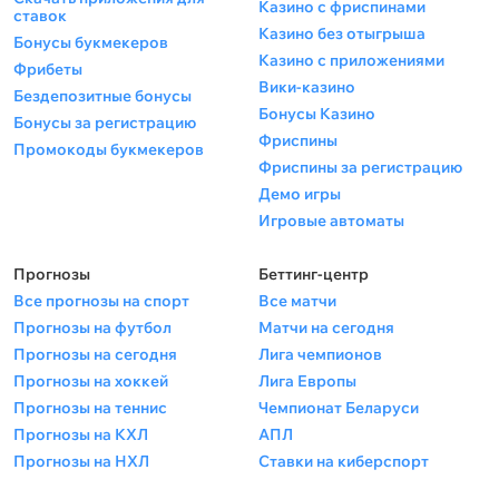
Казино с фриспинами
ставок
Казино без отыгрыша
Бонусы букмекеров
Казино с приложениями
Фрибеты
Вики-казино
Бездепозитные бонусы
Бонусы Казино
Бонусы за регистрацию
Фриспины
Промокоды букмекеров
Фриспины за регистрацию
Демо игры
Игровые автоматы
Прогнозы
Беттинг-центр
Все прогнозы на спорт
Все матчи
Прогнозы на футбол
Матчи на сегодня
Прогнозы на сегодня
Лига чемпионов
Прогнозы на хоккей
Лига Европы
Прогнозы на теннис
Чемпионат Беларуси
Прогнозы на КХЛ
АПЛ
Прогнозы на НХЛ
Ставки на киберспорт