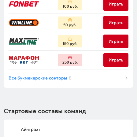
Играть
100 руб.
Играть
50 руб.
Играть
150 руб.
Играть
250 руб.
Все букмекерские конторы
8
Стартовые составы команд
Айнтрахт