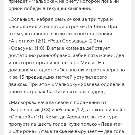
приедет «Мальорка», на счету которой пока ни
одной победы в текущей кампании.
«Эспаньол» набрал семь очков за три тура и
расположился на пятой строчке Ла Лиги. При
этом у каталонцев были сильные соперники —
«Атлетико» (2:1), «Реал Сосьедад» (2:2) и
«Осасуна» (1:0). В атаке команда действует
достаточно разнообразно, забив пять мячей, два
из которых организовал Пере Милья. На
домашнем стадионе «Эспаньол» играет уверенно
и за 15 предыдущих матчей уступил всего
дважды. При этом «Мальорку» хозяева одолели в
очных встречах Ла Лиги пять раз подряд.
«Мальорка» начала сезон с поражений от
«Барселоны» (0:3) и «Реала» (1:2), а также ничьей с
«Сельтой» (1:1). Команда Аррасате за три тура
пропустила шесть голов, хуже только «Леванте»
и «Жирона». Атака также не выручает — два гола