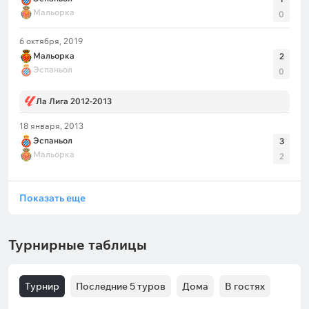
Мальорка
0
6 октября, 2019
Мальорка
2
Эспаньол
0
Ла Лига 2012-2013
18 января, 2013
Эспаньол
3
Мальорка
2
Показать еще
Турнирные таблицы
Турнир
Последние 5 туров
Дома
В гостях