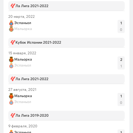
Ла Лига 2021-2022
20 марта, 2022
Эспаньол
1
Мальорка
0
Кубок Испании 2021-2022
15 января, 2022
Мальорка
2
Эспаньол
1
Ла Лига 2021-2022
27 августа, 2021
Мальорка
1
Эспаньол
0
Ла Лига 2019-2020
9 февраля, 2020
Эспаньол
1