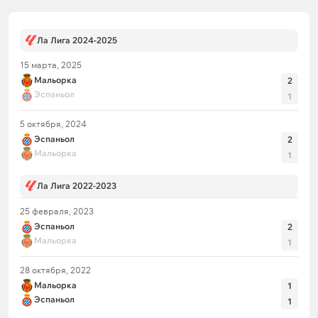
Ла Лига 2024-2025
15 марта, 2025
Мальорка
2
Эспаньол
1
5 октября, 2024
Эспаньол
2
Мальорка
1
Ла Лига 2022-2023
25 февраля, 2023
Эспаньол
2
Мальорка
1
28 октября, 2022
Мальорка
1
Эспаньол
1