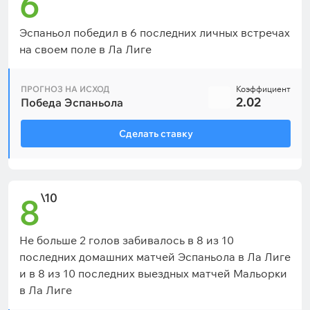
6
Эспаньол победил в 6 последних личных встречах
на своем поле в Ла Лиге
ПРОГНОЗ НА ИСХОД
Коэффициент
2.02
Победа Эспаньола
Сделать ставку
\10
8
Не больше 2 голов забивалось в 8 из 10
последних домашних матчей Эспаньола в Ла Лиге
и в 8 из 10 последних выездных матчей Мальорки
в Ла Лиге