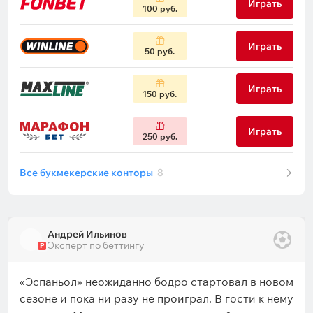
Играть
100 руб.
Играть
50 руб.
Играть
150 руб.
Играть
250 руб.
Все букмекерские конторы
8
Андрей Ильинов
Эксперт по беттингу
Р
«Эспаньол» неожиданно бодро стартовал в новом
сезоне и пока ни разу не проиграл. В гости к нему