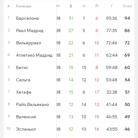
#
Команда
Форма
М
В
Н
П
Г
Очки
1
Барселона
38
31
1
6
95:36
94
2
Реал Мадрид
38
27
5
6
77:35
86
3
Вильярреал
38
22
6
10
72:46
72
4
Атлетико Мадрид
38
21
6
11
62:44
69
5
Бетис
38
15
15
8
59:48
60
6
Сельта
38
14
12
12
53:48
54
7
Хетафе
38
15
6
17
32:38
51
8
Райо Вальекано
38
12
14
12
41:44
50
9
Валенсия
38
13
10
15
46:55
49
10
Эспаньол
38
12
10
16
43:55
46