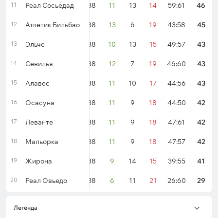
11
Реал Сосьедад
38
11
13
14
59:61
46
12
Атлетик Бильбао
38
13
6
19
43:58
45
13
Эльче
38
10
13
15
49:57
43
14
Севилья
38
12
7
19
46:60
43
15
Алавес
38
11
10
17
44:56
43
16
Осасуна
38
11
9
18
44:50
42
17
Леванте
38
11
9
18
47:61
42
18
Мальорка
38
11
9
18
47:57
42
19
Жирона
38
9
14
15
39:55
41
20
Реал Овьедо
38
6
11
21
26:60
29
Легенда