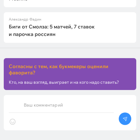
Александр Фадин
Биги от Смолза: 5 матчей, 7 ставок
и парочка россиян
Согласны с тем, как букмекеры оценили
фаворита?
Кто, на ваш взгляд, выиграет и на кого надо ставить?
Ваш комментарий