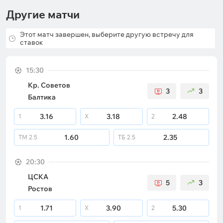
Другие матчи
Этот матч завершен, выберите другую встречу для
ставок
15:30
Кр. Советов
3
3
Балтика
3.16
3.18
2.48
1
X
2
1.60
2.35
ТМ
2.5
ТБ
2.5
20:30
ЦСКА
5
3
Ростов
1.71
3.90
5.30
1
X
2