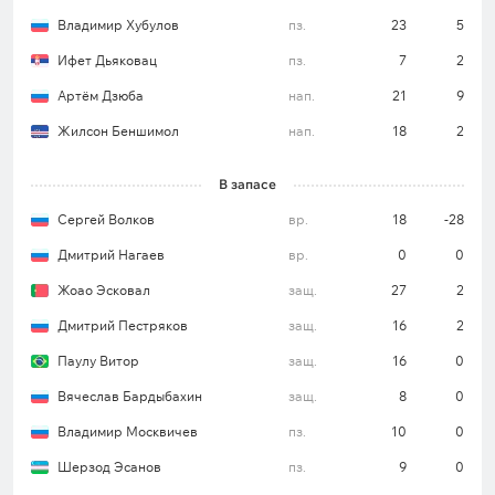
она хотя бы старается проявить себя в атаке: за
Владимир Хубулов
пз.
23
5
22 последних домашних матча в рамках РПЛ
Ифет Дьяковац
пз.
7
2
игроки «Пари НН» только в шести случаях не
Артём Дзюба
нап.
21
9
смогли поразить чужие ворота. В то же время
действия клуба в обороне оставляют желать
Жилсон Беншимол
нап.
18
2
лучшего: в 11 из 14 предыдущих встреч в родных
стенах в чемпионате нижегородцы пропускали,
В запасе
причем в восьми поединках на этом отрезке – как
Сергей Волков
вр.
18
-28
минимум трижды.
Дмитрий Нагаев
вр.
0
0
Жоао Эсковал
защ.
27
2
«Акрон» пусть и не показывает стабильно
Дмитрий Пестряков
защ.
16
2
качественную игру впереди на выезде, однако за
Паулу Витор
защ.
16
0
десять гостевых противостояний в нынешнем
сезоне Премьер-лиги подопечные Заура Тедеева
Вячеслав Бардыбахин
защ.
8
0
смогли забить 11 голов – по этому показателю
Владимир Москвичев
пз.
10
0
клуб совсем немного уступает сильным
Шерзод Эсанов
пз.
9
0
«Спартаку» (12) и ЦСКА (13). При этом у своих