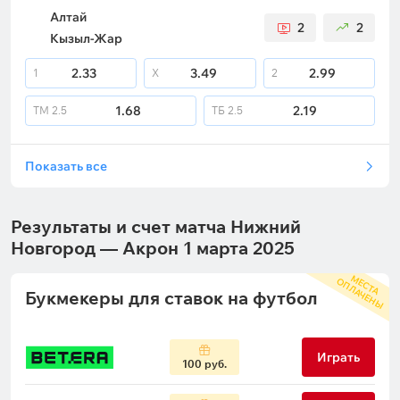
Алтай
2
2
Кызыл-Жар
2.33
3.49
2.99
1
X
2
1.68
2.19
ТМ
2.5
ТБ
2.5
Показать все
Результаты и счет матча Нижний
Новгород — Акрон 1 марта 2025
М
С
Т
А
П
Л
А
Ч
Е
Н
Ы
Е
О
Букмекеры для ставок на футбол
Играть
100 руб.