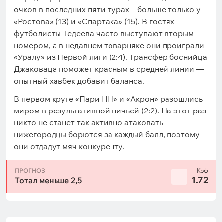
очков в последних пяти турах – больше только у
«Ростова» (13) и «Спартака» (15). В гостях
футболисты Тедеева часто выступают вторым
номером, а в недавнем товарняке они проиграли
«Уралу» из Первой лиги (2:4). Трансфер боснийца
Джаковаца поможет красным в средней линии —
опытный хавбек добавит баланса.
В первом круге «Пари НН» и «Акрон» разошлись
миром в результативной ничьей (2:2). На этот раз
никто не станет так активно атаковать —
нижегородцы борются за каждый балл, поэтому
они отдадут мяч конкуренту.
ПРОГНОЗ
Кэф
1.72
Тотал меньше 2,5