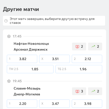
Другие матчи
Этот матч завершен, выберите другую встречу для
ставок
17:45
Нафтан-Новополоцк
2
2
Арсенал Дзержинск
3.82
3.51
2.12
1
X
2
1.85
1.96
ТМ
2.5
ТБ
2.5
19:45
Славия-Мозырь
3
2
Днепр-Могилев
2.20
3.47
3.98
1
X
2