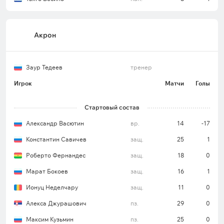
Матчей – 13 (РПЛ, 2023/24–2024/25);
Акрон
Показал ж/к (с учётом вторых) – 52;
Заур Тедеев
тренер
В среднем за матч ж/к – 4;
Игрок
Матчи
Голы
Показал к/к – 2;
Фолов в среднем за матч – 27;
Стартовый состав
Пенальти – 15%.
Александр Васютин
вр.
14
-17
Константин Савичев
защ.
25
1
Прогноз на матч «Пари НН» –
Роберто Фернандес
защ.
18
0
«Акрон»
Марат Бокоев
защ.
16
1
За два последних сезона нижегородцы показали,
Ионуц Неделчару
защ.
11
0
что на своем поле могут доставить неприятности
Алекса Джурашович
пз.
29
0
обороне любого соперника. Даже если у команды
Максим Кузьмин
пз.
25
0
не получается добыть положительный результат,