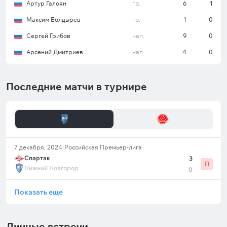
ворот тольяттинцы часто допускают ошибки:
Артур Галоян
пз.
6
1
всего три «сухих» матча в гостях в текущем
Максим Болдырев
пз.
1
0
чемпионате и 18 пропущенных мячей – больше
Сергей Грибов
нап.
9
0
только у «Факела» (19) и «Химок» (22).
Арсений Дмитриев
нап.
4
0
Думаю, в этой встрече команды покажут
Последние матчи в турнире
результативный футбол. Мой прогноз:
«Тотал
больше 2»
с кэфом
1.52
Автор:
Дмитрий Щурко
7 декабря, 2024
Российская Премьер-лига
Спартак
3
П
Нижний Новгород
0
Показать еще
Личные встречи