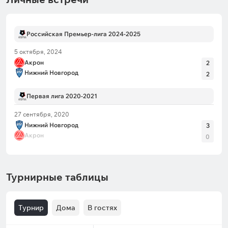
Российская Премьер-лига 2024-2025
5 октября, 2024
Акрон
2
Нижний Новгород
2
Первая лига 2020-2021
27 сентября, 2020
Нижний Новгород
3
Акрон
0
Турнирные таблицы
Турнир
Дома
В гостях