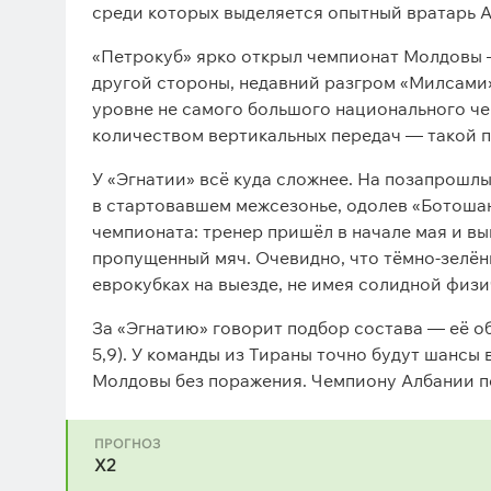
среди которых выделяется опытный вратарь 
«Петрокуб» ярко открыл чемпионат Молдовы — 
другой стороны, недавний разгром «Милсами» 
уровне не самого большого национального че
количеством вертикальных передач — такой п
У «Эгнатии» всё куда сложнее. На позапрошл
в стартовавшем межсезонье, одолев «Ботошани
чемпионата: тренер пришёл в начале мая и вы
пропущенный мяч. Очевидно, что тёмно-зелёны
еврокубках на выезде, не имея солидной физ
За «Эгнатию» говорит подбор состава — её об
5,9). У команды из Тираны точно будут шансы 
Молдовы без поражения. Чемпиону Албании по
ПРОГНОЗ
Х2