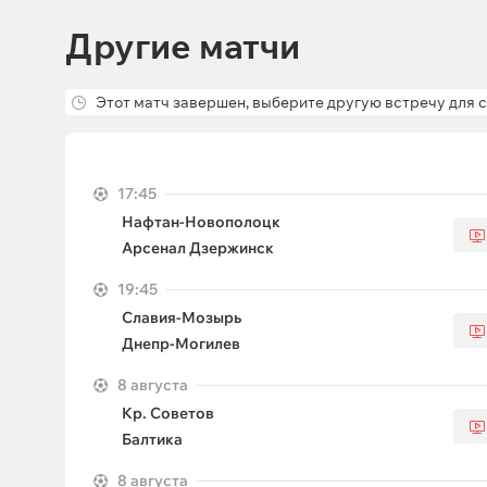
Другие матчи
Этот матч завершен, выберите другую встречу для 
17:45
Нафтан-Новополоцк
Арсенал Дзержинск
19:45
Славия-Мозырь
Днепр-Могилев
8 августа
Кр. Советов
Балтика
8 августа