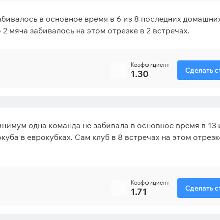
забивалось в основное время в 6 из 8 последних домашни
 2 мяча забивалось на этом отрезке в 2 встречах.
Коэффициент
Сделать с
1.30
инимум одна команда не забивала в основное время в 13 
уба в еврокубках. Сам клуб в 8 встречах на этом отрезк
Коэффициент
Сделать с
1.71