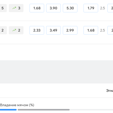
5
3
1.68
3.90
5.30
1.79
2.5
2
2
2
2.33
3.49
2.99
1.68
2.5
Эгн
Владение мячом (%)