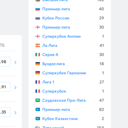
Премьер-лига
40
Кубок России
29
Премьер-лига
30
Суперкубок Англии
1
ТБ
Ла Лига
41
Серия А
30
.98
Бундеслига
18
Суперкубок Германии
1
Лига 1
27
1.91
Суперкубок
1
Саудовская Про-Лига
47
Премьер-лига
82
.35
Кубок Казахстана
2
Лига наций
104