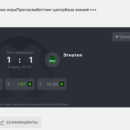
...
мо игры
Прогнозы
Беттинг-центр
База знаний
Тран
Матч завершен
Эгнатия
1
:
1
8 июля, 20:00
X
1.07
2
16.00
тч представлены букмекерской конторой Betera.
КОЭФФИЦИЕНТЫ