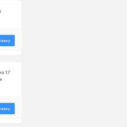
х
тавку
из 17
е
тавку