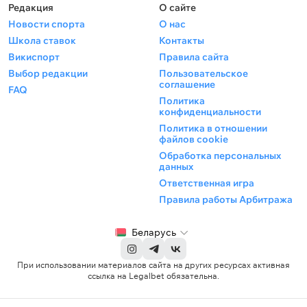
Редакция
О сайте
Новости спорта
О нас
Школа ставок
Контакты
Викиспорт
Правила сайта
Выбор редакции
Пользовательское
соглашение
FAQ
Политика
конфиденциальности
Политика в отношении
файлов cookie
Обработка персональных
данных
Ответственная игра
Правила работы Арбитража
Беларусь
При использовании материалов сайта на других ресурсах активная
ссылка на Legalbet обязательна.