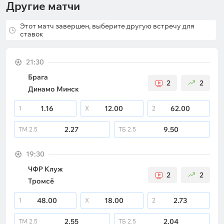
Другие матчи
Этот матч завершен, выберите другую встречу для
ставок
21:30
Брага
2
2
Динамо Минск
1.16
12.00
62.00
1
X
2
2.27
9.50
ТМ
2.5
ТБ
2.5
19:30
ЧФР Клуж
2
2
Тромсё
48.00
18.00
2.73
1
X
2
2.55
2.04
ТМ
2.5
ТБ
2.5