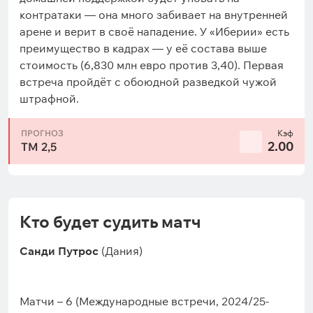
контратаки — она много забивает на внутренней
арене и верит в своё нападение. У «Иберии» есть
преимущество в кадрах — у её состава выше
стоимость (6,830 млн евро против 3,40). Первая
встреча пройдёт с обоюдной разведкой чужой
штрафной.
ПРОГНОЗ
Кэф
2.00
ТМ 2,5
Кто будет судить матч
Санди Путрос
(Дания)
Матчи – 6 (Международные встречи, 2024/25-