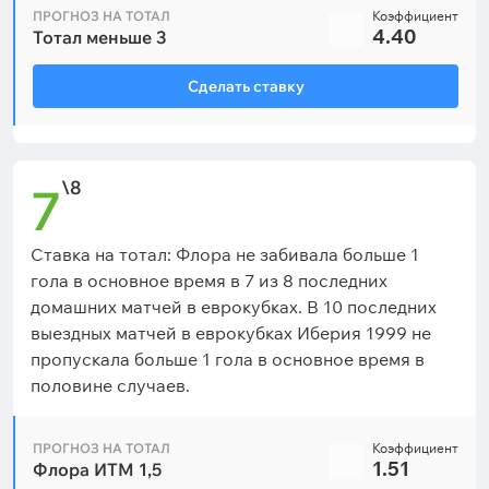
ПРОГНОЗ НА ТОТАЛ
Коэффициент
4.40
Тотал меньше 3
Сделать ставку
\8
7
Ставка на тотал: Флора не забивала больше 1
гола в основное время в 7 из 8 последних
домашних матчей в еврокубках. В 10 последних
выездных матчей в еврокубках Иберия 1999 не
пропускала больше 1 гола в основное время в
половине случаев.
ПРОГНОЗ НА ТОТАЛ
Коэффициент
1.51
Флора ИТМ 1,5