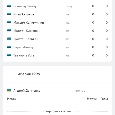
Рональд Саммул
защ.
0
0
Илья Антонов
пз.
0
0
Максим Калимуллин
пз.
0
0
Мартен Кукконен
пз.
0
0
Тристан Теэвяли
пз.
0
0
Рауно Аллику
нап.
0
0
Тааниэль Уста
нап.
0
0
Иберия 1999
Андрей Демченко
тренер
Игрок
Матчи
Голы
Стартовый состав