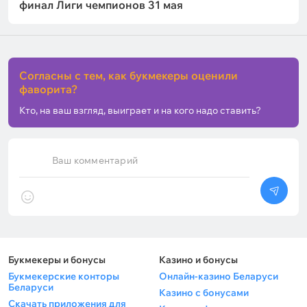
финал Лиги чемпионов 31 мая
Согласны с тем, как букмекеры оценили
фаворита?
Кто, на ваш взгляд, выиграет и на кого надо ставить?
Ваш комментарий
Букмекеры и бонусы
Казино и бонусы
Букмекерские конторы
Онлайн-казино Беларуси
Беларуси
Казино с бонусами
Скачать приложения для