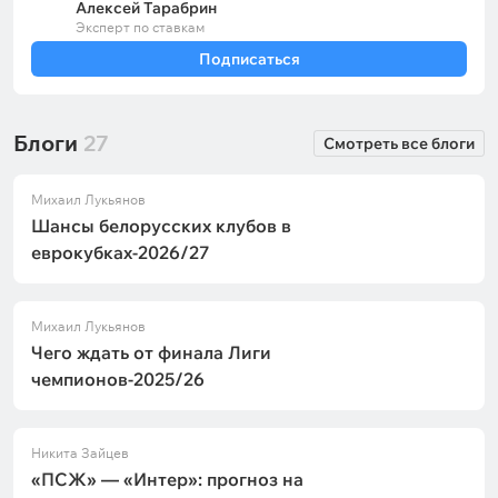
Алексей Тарабрин
Эксперт по ставкам
Подписаться
Блоги
27
Смотреть все блоги
Михаил Лукьянов
Шансы белорусских клубов в
еврокубках-2026/27
Михаил Лукьянов
Чего ждать от финала Лиги
чемпионов-2025/26
Никита Зайцев
«ПСЖ» — «Интер»: прогноз на