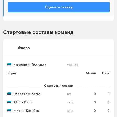
Сделать ставку
Стартовые составы команд
Флора
Константин Васильев
тренер
Игрок
Матчи
Голы
Стартовый состав
Эверт Грюнвальд
вр.
0
0
Айрон Колло
защ.
0
0
Михаил Колобов
защ.
0
0