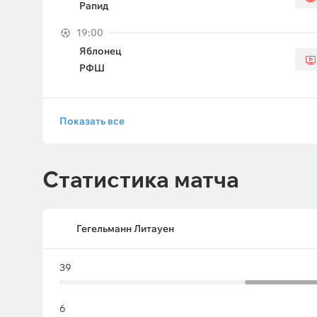
Рапид
19:00
Яблонец
РФШ
Показать все
Статистика матча
Гегельманн Литауен
39
6