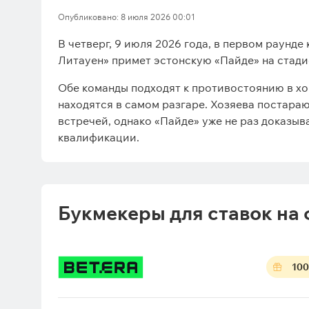
Опубликовано: 8 июля 2026 00:01
В четверг, 9 июля 2026 года, в первом раун
Литауен» примет эстонскую «Пайде» на стади
Обе команды подходят к противостоянию в х
находятся в самом разгаре. Хозяева постара
встречей, однако «Пайде» уже не раз доказыв
квалификации.
Букмекеры для ставок на
100