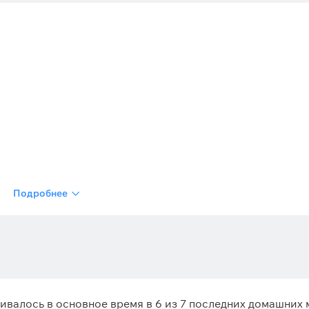
;
Подробнее
абивалось в основное время в 6 из 7 последних домашних