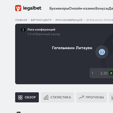
Букмекеры
Онлайн-казино
Бонусы
Де
ГЛАВНАЯ
БЕТТИНГ-ЦЕНТР
ЛИГА КОНФЕРЕНЦИЙ
ГЕГЕЛЬМАНН ЛИТАУ
Лига конференций
1-й отборочный раунд
Гегельманн Литауен
1
2.20
ОБЗОР
СТАТИСТИКА
ПРОГНОЗЫ