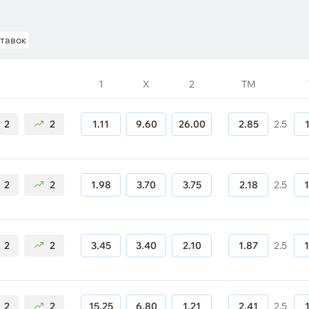
ставок
1
X
2
ТМ
2
2
1.11
9.60
26.00
2.85
2.5
2
2
1.98
3.70
3.75
2.18
2.5
1
2
2
3.45
3.40
2.10
1.87
2.5
1
2
2
15.25
6.80
1.21
2.41
2.5