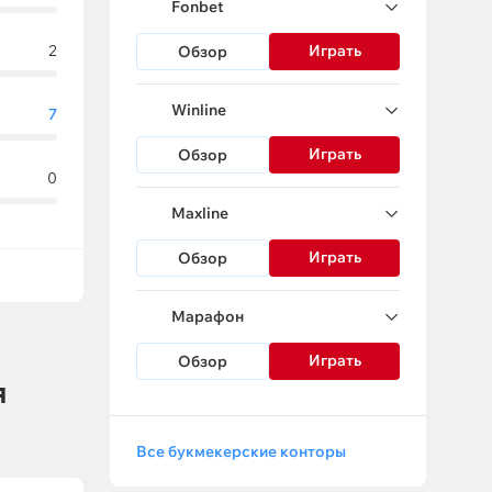
Fonbet
2
Играть
Обзор
Winline
7
Играть
Обзор
0
Maxline
Играть
Обзор
Марафон
Играть
Обзор
я
Все букмекерские конторы