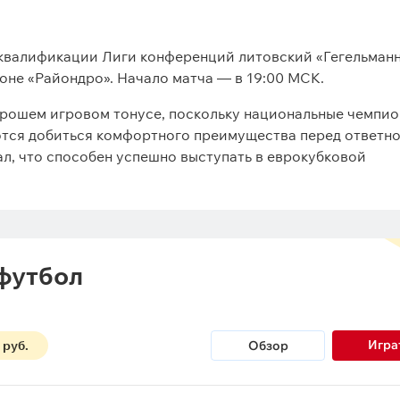
де квалификации Лиги конференций литовский «Гегельман
оне «Райондро». Начало матча — в 19:00 МСК.
орошем игровом тонусе, поскольку национальные чемпи
ются добиться комфортного преимущества перед ответн
ал, что способен успешно выступать в еврокубковой
 футбол
Игра
 руб.
Обзор