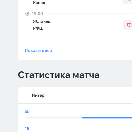
Рапид
19:00
Яблонец
РФШ
Показать все
Статистика матча
Интер
55
18