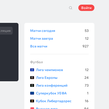
Войти
сляция
Матчи сегодня
53
Матчи завтра
12
Все матчи
927
Футбол
Лига чемпионов
12
Лига Европы
24
Лига конференций
73
Суперкубок УЕФА
1
Кубок Либертадорес
16
Высшая лига
94