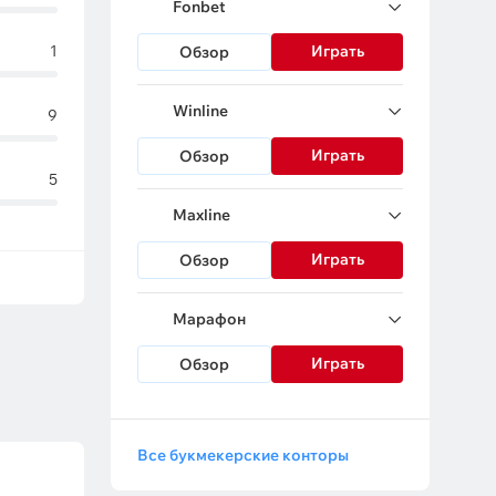
Fonbet
1
Играть
Обзор
Winline
9
Играть
Обзор
5
Maxline
Играть
Обзор
Марафон
Играть
Обзор
Все букмекерские конторы