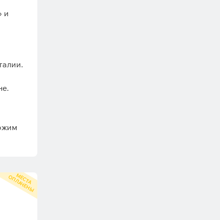
» и
талии.
не.
ложим
М
С
Т
А
П
Л
А
Ч
Е
Н
Ы
Е
О