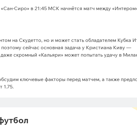
е «Сан-Сиро» в 21:45 МСК начнётся матч между «Интером
нтом на Скудетто, но и может стать обладателем Кубка И
, поэтому сейчас основная задача у Кристиана Киву —
м даже скромный «Кальяри» может попытать удачу в Мила
обсудим ключевые факторы перед матчем, а также пред
 1.75.
 футбол