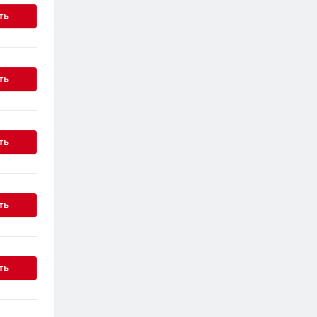
ть
ть
ть
ть
ть