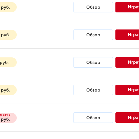
Игра
 руб.
Обзор
Игра
 руб.
Обзор
Игра
руб.
Обзор
Игра
 руб.
Обзор
LUSIVE
Игра
Обзор
 руб.