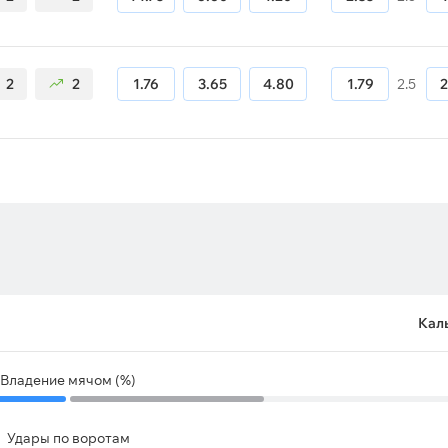
2
2
1.76
3.65
4.80
1.79
2.5
2
Кал
Владение мячом (%)
Удары по воротам