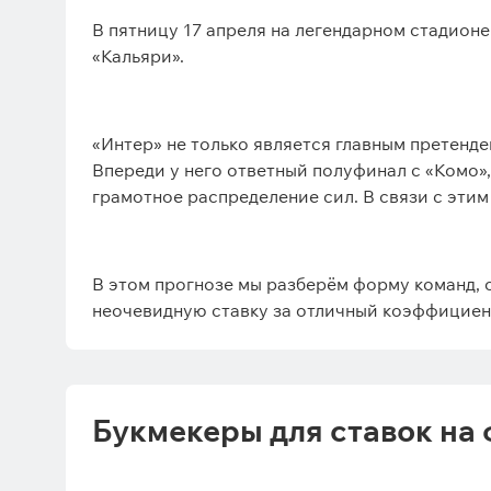
В пятницу 17 апреля на легендарном стадион
«Кальяри».
«Интер» не только является главным претенде
Впереди у него ответный полуфинал с «Комо»
грамотное распределение сил. В связи с эти
В этом прогнозе мы разберём форму команд, 
неочевидную ставку за отличный коэффициент
Букмекеры для ставок на