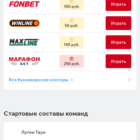
Играть
100 руб.
Играть
50 руб.
Играть
150 руб.
Играть
250 руб.
Все букмекерские конторы
8
Стартовые составы команд
Лутон Таун