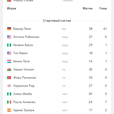
Марку Силва
тренер
Игрок
Матчи
Голы
Стартовый состав
Бернд Лено
вр.
38
-61
Энтони Робинсон
защ.
37
0
Келвин Бэсси
защ.
29
1
Tim Ream
защ.
18
1
Кенни Тете
защ.
14
1
Харри Уилсон
пз.
35
4
Жоау Пальинья
пз.
33
4
Харрисон Рид
пз.
27
0
Алекс Ивоби
нап.
30
5
Рауль Хименес
нап.
24
7
Адама Траоре
нап.
17
2