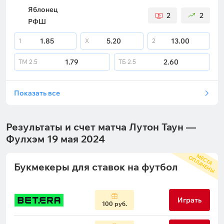
Яблонец
2
2
РФШ
1.85
5.20
13.00
1
X
2
1.79
2.60
ТМ
2.5
ТБ
2.5
Показать все
Результаты и счет матча Лутон Таун —
Фулхэм 19 мая 2024
М
С
Т
А
П
Л
А
Ч
Е
Н
Ы
Е
О
Букмекеры для ставок на футбол
Играть
100 руб.