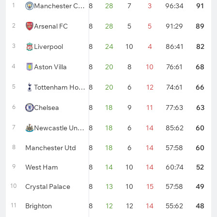
1
Manchester City
38
28
7
3
96:34
91
2
Arsenal FC
38
28
5
5
91:29
89
3
Liverpool
38
24
10
4
86:41
82
4
Aston Villa
38
20
8
10
76:61
68
5
Tottenham Hotspur
38
20
6
12
74:61
66
6
Chelsea
38
18
9
11
77:63
63
7
Newcastle United
38
18
6
14
85:62
60
8
Manchester Utd
38
18
6
14
57:58
60
9
West Ham
38
14
10
14
60:74
52
10
Crystal Palace
38
13
10
15
57:58
49
11
Brighton
38
12
12
14
55:62
48