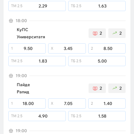
2.29
1.63
ТМ
2.5
ТБ
2.5
18:00
КуПС
2
2
Университатя
9.50
3.45
8.50
1
X
2
1.83
5.00
ТМ
2.5
ТБ
2.5
19:00
Пайде
2
2
Рапид
18.00
7.05
1.40
1
X
2
4.90
1.58
ТМ
2.5
ТБ
2.5
19:00