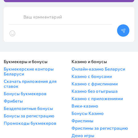
Ваш комментарий
Букмекеры и бонусы
Казино и бонусы
Букмекерские конторы
Онлайн-казино Беларуси
Беларуси
Казино с бонусами
Скачать приложения для
Казино с фриспинами
ставок
Казино без отыгрыша
Бонусы букмекеров
Казино с приложениями
Фрибеты
Вики-казино
Бездепозитные бонусы
Бонусы Казино
Бонусы за регистрацию
Фриспины
Промокоды букмекеров
Фриспины за регистрацию
Демо игры