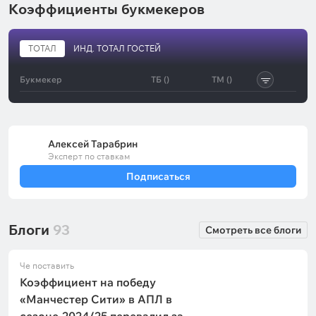
Коэффициенты букмекеров
ТОТАЛ
ИНД. ТОТАЛ ГОСТЕЙ
Букмекер
ТБ ()
ТМ ()
Алексей Тарабрин
Эксперт по ставкам
Подписаться
Блоги
93
Смотреть все блоги
Че поставить
Коэффициент на победу
«Манчестер Сити» в АПЛ в