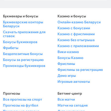
Букмекеры и бонусы
Казино и бонусы
Букмекерские конторы
Онлайн-казино Беларуси
Беларуси
Казино с бонусами
Скачать приложения для
Казино с фриспинами
ставок
Казино без отыгрыша
Бонусы букмекеров
Казино с приложениями
Фрибеты
Вики-казино
Бездепозитные бонусы
Бонусы Казино
Бонусы за регистрацию
Фриспины
Промокоды букмекеров
Фриспины за регистрацию
Демо игры
Игровые автоматы
Прогнозы
Беттинг-центр
Все прогнозы на спорт
Все матчи
Прогнозы на футбол
Матчи на сегодня