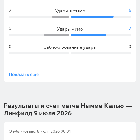
2
5
Удары в створ
5
7
Удары мимо
0
0
Заблокированные удары
Показать еще
Результаты и счет матча Нымме Калью —
Линфилд 9 июля 2026
Опубликовано: 8 июля 2026 00:01