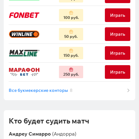
Играть
100 руб.
Играть
50 руб.
Играть
150 руб.
Играть
250 руб.
Все букмекерские конторы
8
Кто будет судить матч
Андреу Симарро
(Андорра)