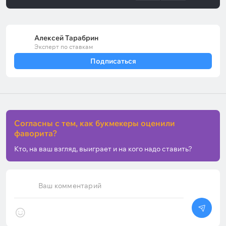
Алексей Тарабрин
Эксперт по ставкам
Подписаться
Согласны с тем, как букмекеры оценили
фаворита?
Кто, на ваш взгляд, выиграет и на кого надо ставить?
Ваш комментарий