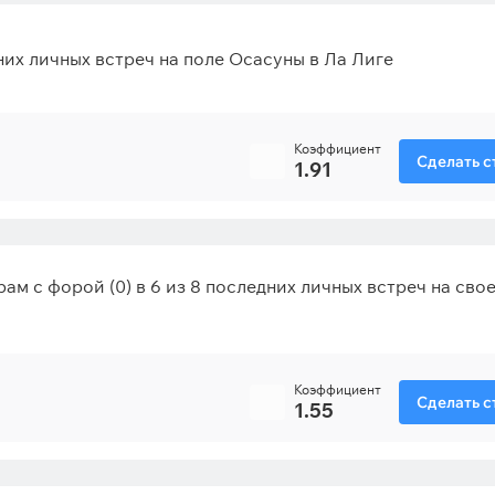
них личных встреч на поле Осасуны в Ла Лиге
ате, одолев дома «Сельту» (2:1) и «Леганес» (2:0), а та
Коэффициент
1). Но в прошлом туре команда ничего не смогла сделать
Сделать с
1.91
уступив на своей арене «Атлетико» со счетом 0:3. Клуб
ьмаса», который перед стартом тура занимает 17-е место,
ам с форой (0) в 6 из 8 последних личных встреч на сво
 последних игр «Валенсии» в Ла Лиге.
щих встреч клуба в чемпионате.
Коэффициент
Сделать с
1.55
гостевых матчей в Примере.
4-2)*