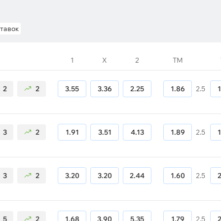
ставок
1
X
2
ТМ
2
2
3.55
3.36
2.25
1.86
2.5
1
3
2
1.91
3.51
4.13
1.89
2.5
1
3
2
3.20
3.20
2.44
1.60
2.5
2
5
2
1.68
3.90
5.35
1.79
2.5
2