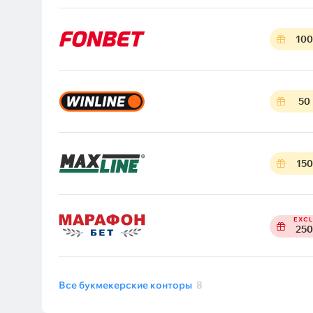
100
50 
150
EXC
250
Все букмекерские конторы
8