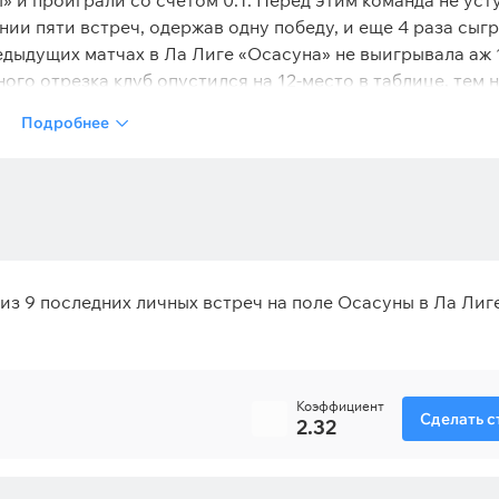
 и проиграли со счетом 0:1. Перед этим команда не уст
нии пяти встреч, одержав одну победу, и еще 4 раза сыг
редыдущих матчах в Ла Лиге «Осасуна» не выигрывала аж 
ного отрезка клуб опустился на 12-место в таблице, тем 
и балла.
Подробнее
х игр памплонцев в Примере.
 предыдущих матчей «Осасуны» в чемпионате.
 своем поле в Ла Лиге.
 из 9 последних личных встреч на поле Осасуны в Ла Лиге
-1)*
я, Хорхе Эррандо Орос, Энцо Бойомо, Алехандро Катена 
Коэффициент
а, Мои Гомес – Анте Будимир.
Сделать с
2.32