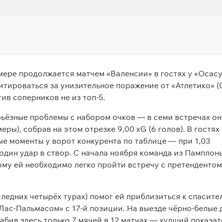
мере продолжается матчем «Валенсии» в гостях у «Осасу
ироваться за унизительное поражение от «Атлетико» (0
ив соперников не из топ-5.
рьёзные проблемы с набором очков — в семи встречах он
ры), собрав на этом отрезке 9,00 xG (6 голов). В гостях 
ные моменты у ворот конкурента по таблице — при 1,03
один удар в створ. С начала ноября команда из Памплон
ому ей необходимо легко пройти встречу с претендентом
следних четырёх турах) помог ей приблизиться к спасит
Лас-Пальмасом» с 17-й позиции. На выезде чёрно-белые 
забив здесь только 7 мячей в 12 матчах — худший показат