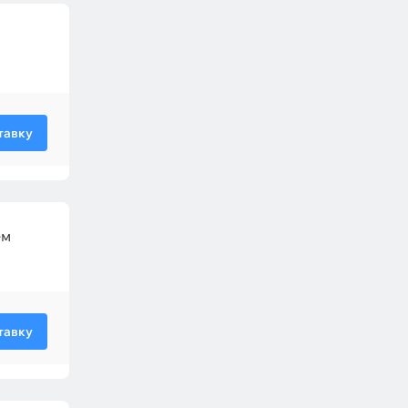
кже
 в
тавку
ем
тавку