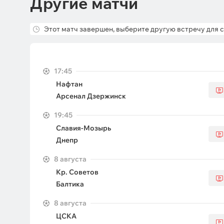
Другие матчи
Этот матч завершен, выберите другую встречу для 
17:45
Нафтан
Арсенал Дзержинск
19:45
Славия-Мозырь
Днепр
8 августа
Кр. Советов
Балтика
8 августа
ЦСКА