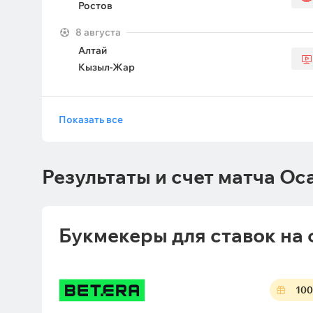
Ростов
8 августа
Алтай
Кызыл-Жар
Показать все
Результаты и счет матча Ос
Букмекеры для ставок на
100