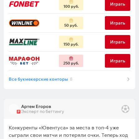
Играть
100 руб.
Играть
50 руб.
Играть
150 руб.
Играть
250 руб.
Все букмекерские конторы
8
Артем Егоров
Эксперт по беттингу
Р
Конкуренты «Ювентуса» за места в топ-4 уже
сыграли свои матчи и потеряли очки. Теперь ход