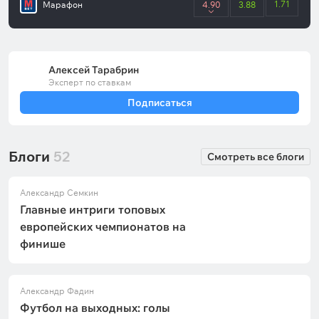
1.71
Марафон
4.90
3.88
Алексей Тарабрин
Эксперт по ставкам
Подписаться
Блоги
52
Смотреть все блоги
Александр Семкин
Главные интриги топовых
европейских чемпионатов на
финише
Александр Фадин
Футбол на выходных: голы