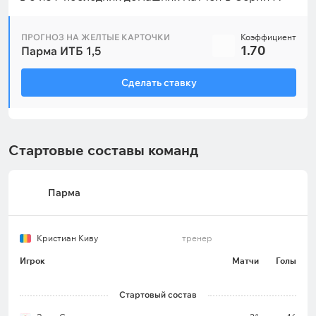
(30).
ПРОГНОЗ НА ЖЕЛТЫЕ КАРТОЧКИ
Коэффициент
1.70
Парма ИТБ 1,5
Клуб не уступил в 17 из 19 последних
выездных матчей в Серии А (6 побед, 11
Сделать ставку
ничьих).
Оба оппонента отличались в 7 из 9
предыдущих гостевых встреч команды в
Стартовые составы команд
чемпионате.
Ровно два или три гола забивалось в 8 из 9
Парма
последних выездных поединков туринцев в
Серии А.
Ориентировочный состав «Ювентуса» (4-5-1)*
Кристиан Киву
тренер
Микеле Ди Грегорио – Пьер Калулу, Ллойд Келли,
Игрок
Матчи
Голы
Ренату Вейга, Уэстон Маккенни – Мануэль
Локателли, Хефрен Тюрам, Николас Гонсалес,
Стартовый состав
Кенан Йылдыз, Тён Копмейнерс – Душан