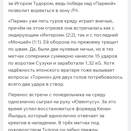
за Игором Тудором, ведь победа над «Пармой»
позволит ворваться в зону ЛЧ.
«Парма» уже пять туров кряду играет вничью,
причём на этом отрезке она встречалась как с
лидирующим «Интером» (2:2), так и с последней
«Монцей» (1:1). Её оборона по-прежнему трещит
по швам. Да, были две нулевые ничьи, но в тех
матчах соперники суммарно нанесли 15 ударов
по воротам Сузуки и заработали 1,32 xG. Хотя
надёжность японского вратаря тоже вызывает
вопросы: «Торино» для двух голов потребовалось
всего два удара в створ.
Перенос встречи с понедельника на среду
однозначно сыграл на руку «Ювентусу». За это
время успел восстановиться форвард Кенан
Йылдыз, который единолично отвечает за
креатив в нападении. В трёх матчах под
руководством Тудора он забил дважды.