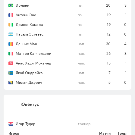
Эрнани
пз.
20
3
Пенальти – 29%.
Антони Эно
пз.
19
1
Прогноз на матч «Парма» –
Дрисса Камара
пз.
19
0
«Ювентус»
Науэль Эстевес
пз.
12
0
Деннис Ман
нап.
30
4
В родных стенах у «Пармы» не всегда получается
добывать положительный результат в нынешнем
Маттео Канчельери
нап.
26
3
сезоне, однако команде нужно отдать должное –
Анас Хадж Мохамед
нап.
15
1
она старается играть смело и активно атакует.
Якоб Ондрейка
нап.
7
1
Клуб отличается регулярно: в текущем
чемпионате игроки «Пармы» уходили с поля без
Милан Джурич
нап.
5
0
забитых мячей лишь в двух случаях за 16
домашних встреч. В то же время команда редко
обходится без результативных ошибок в обороне:
Ювентус
клуб оформил всего один сухой матч в нынешнем
сезоне Серии А.
Игор Тудор
тренер
Игрок
Матчи
Голы