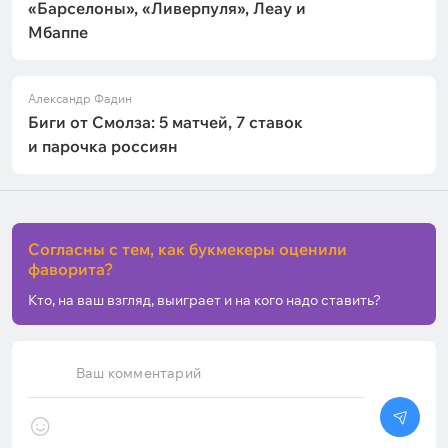
«Барселоны», «Ливерпуля», Леау и
Мбаппе
Александр Фадин
Биги от Смолза: 5 матчей, 7 ставок
и парочка россиян
Согласны с тем, как букмекеры оценили
фаворита?
Кто, на ваш взгляд, выиграет и на кого надо ставить?
Ваш комментарий