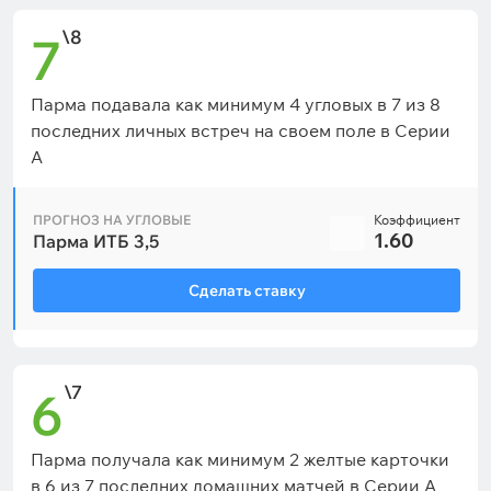
Михэйлэ и Габриэль Карпентье пропустят игру
из-за травм.
\8
7
Все ставки и прогнозы на Серию А
Парма подавала как минимум 4 угловых в 7 из 8
последних личных встреч на своем поле в Серии
А
«Ювентус»
В прошлом туре подопечные Игора Тудора
ПРОГНОЗ НА УГЛОВЫЕ
Коэффициент
1.60
сломили сопротивление «Лечче» на своем поле
Парма ИТБ 3,5
(2:1). Для «Ювентуса» это всего вторая победа за
Сделать ставку
пять последних матчей в Серии А (1 ничья, 2
поражения). Кроме того, команда впервые на
этом отрезке смогла отличиться больше одного
раза. Туринцы набрали 59 очков и смогли
\7
6
подняться на четвертую строчку в турнирной
таблице. Отметим надежную игру клуба в
обороне – только «Наполи» (25) пропустил в
Парма получала как минимум 2 желтые карточки
нынешнем чемпионате меньше, чем «Ювентус»
в 6 из 7 последних домашних матчей в Серии А