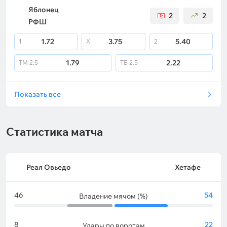
Яблонец
2
2
РФШ
1.72
3.75
5.40
1
X
2
1.79
2.22
ТМ
2.5
ТБ
2.5
Показать все
Статистика матча
Реал Овьедо
Хетафе
46
54
Владение мячом (%)
8
22
Удары по воротам