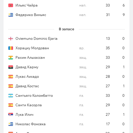
Показал ж/к (с учётом вторых) – 73;
Ильяс Чайра
нап.
33
6
В среднем за матч ж/к – 4,1;
Федерико Виньяс
нап.
31
9
Показал к/к – 4;
В запасе
Фолов в среднем за матч – 22;
Oviemuno Dominic Ejaria
13
0
Пенальти – 33%.
Хорациу Молдован
вр.
35
0
Рахим Альхассан
защ.
33
0
Давид Карму
защ.
29
1
Лукас Аихадо
защ.
28
0
Давид Костас
защ.
27
1
Сантьяго Коломбатто
пз.
33
0
Санти Касорла
пз.
29
0
Лука Илич
пз.
27
1
Николас Фонсека
пз.
17
0