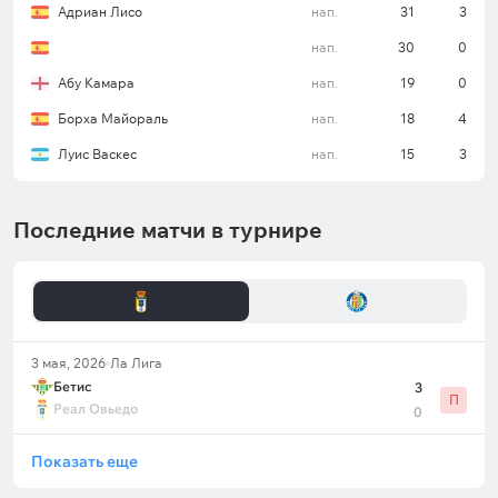
Адриан Лисо
нап.
31
3
нап.
30
0
Абу Камара
нап.
19
0
Борха Майораль
нап.
18
4
Луис Васкес
нап.
15
3
Последние матчи в турнире
3 мая, 2026
Ла Лига
Бетис
3
П
Реал Овьедо
0
Показать еще