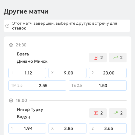
Другие матчи
Этот матч завершен, выберите другую встречу для
ставок
21:30
Брага
2
2
Динамо Минск
1.12
9.00
23.00
1
X
2
2.55
1.50
ТМ
2.5
ТБ
2.5
18:00
Интер Турку
2
2
Вадуц
1.94
3.85
3.65
1
X
2