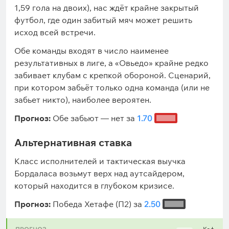
1,59 гола на двоих), нас ждёт крайне закрытый
футбол, где один забитый мяч может решить
исход всей встречи.
Обе команды входят в число наименее
результативных в лиге, а «Овьедо» крайне редко
забивает клубам с крепкой обороной. Сценарий,
при котором забьёт только одна команда (или не
забьет никто), наиболее вероятен.
Прогноз:
Обе забьют — нет за
1.70
Альтернативная ставка
Класс исполнителей и тактическая выучка
Бордаласа возьмут верх над аутсайдером,
который находится в глубоком кризисе.
Прогноз:
Победа Хетафе (П2) за
2.50