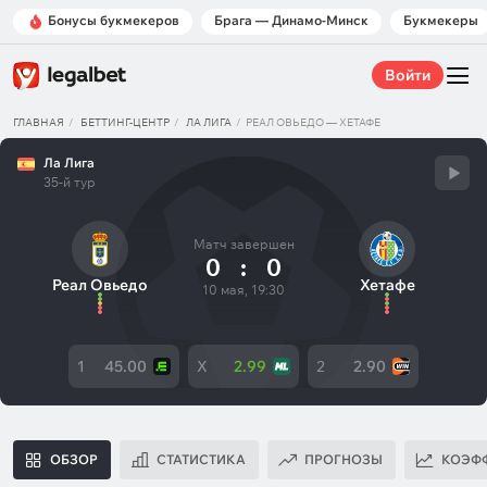
Бонусы букмекеров
Брага — Динамо-Минск
Букмекеры
Войти
ГЛАВНАЯ
БЕТТИНГ-ЦЕНТР
ЛА ЛИГА
РЕАЛ ОВЬЕДО — ХЕТАФЕ
Ла Лига
35-й тур
Матч завершен
0
:
0
Реал Овьедо
Хетафе
10 мая, 19:30
1
45.00
X
2.99
2
2.90
ОБЗОР
СТАТИСТИКА
ПРОГНОЗЫ
КОЭФ