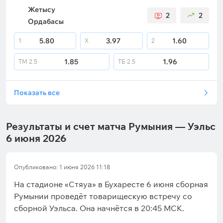
Жетысу
2
2
Ордабасы
5.80
3.97
1.60
1
X
2
1.85
1.96
ТМ
2.5
ТБ
2.5
Показать все
Результаты и счет матча Румыния — Уэльс
6 июня 2026
Опубликовано: 1 июня 2026 11:18
На стадионе «Стяуа» в Бухаресте 6 июня сборная
Румынии проведёт товарищескую встречу со
сборной Уэльса. Она начнётся в 20:45 МСК.