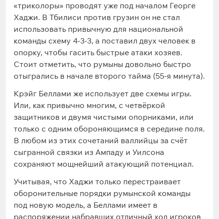
«триколоры» проводят уже под началом Георге
Хаджи. В Тбилиси против грузин он не стал
использовать привычную для национальной
команды схему 4-3-3, а поставил двух человек в
опорку, чтобы гасить быстрые атаки хозяев.
Стоит отметить, что румыны довольно быстро
отыгрались в начале второго тайма (55-я минута).
Крэйг Беллами же использует две схемы игры.
Или, как привычно многим, с четвёркой
защитников и двумя чистыми опорниками, или
только с одним обороняющимся в середине поля.
В любом из этих сочетаний валлийцы за счёт
сыгранной связки из Ампаду и Уилсона
сохраняют мощнейший атакующий потенциал.
Учитывая, что Хаджи только перестраивает
оборонительные порядки румынской команды
под новую модель, а Беллами имеет в
распоряжении набравших отличный ход игроков