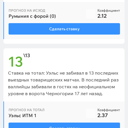
ПРОГНОЗ НА ИСХОД
Коэффициент
Ориентировочный состав (4-2-3-1):
Михай
2.12
Румыния с форой (0)
Айоани — Андрей Борза, Раду Дрэгушин, Виржил
Гицэ, Андрей Сореску — Владимир Скречу,
Сделать ставку
Рэзван Марин — Флоринел Коман, Янис Хаджи,
Олимпиу Моруцан — Флоринел Коман.
\13
13
Форма и состав сборной Уэльса
Ставка на тотал: Уэльс не забивал в 13 последних
Сборная Уэльса уже пять матчей не проигрывает,
выездных товарищеских матчах. В последний раз
но есть неприятный нюанс: этого оказалось
валлийцы забивали в гостях на неофициальном
недостаточно, чтобы пробиться на чемпионат
уровне в ворота Черногории 17 лет назад.
мира. Ничья с Боснией и Герцеговиной привела к
серии пенальти, в которой оказались сильнее
ПРОГНОЗ НА ТОТАЛ
Коэффициент
боснийцы. В большинстве случаев ни для
2.37
Уэльс ИТМ 1
валлийцев, ни для их оппонентов недостаточно
одного забитого гола: за последние 12 месяцев