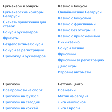
Букмекеры и бонусы
Казино и бонусы
Букмекерские конторы
Онлайн-казино Беларуси
Беларуси
Казино с бонусами
Скачать приложения для
Казино с фриспинами
ставок
Казино без отыгрыша
Бонусы букмекеров
Казино с приложениями
Фрибеты
Вики-казино
Бездепозитные бонусы
Бонусы Казино
Бонусы за регистрацию
Фриспины
Промокоды букмекеров
Фриспины за регистрацию
Демо игры
Игровые автоматы
Прогнозы
Беттинг-центр
Все прогнозы на спорт
Все матчи
Прогнозы на футбол
Матчи на сегодня
Прогнозы на сегодня
Лига чемпионов
Прогнозы на хоккей
Лига Европы