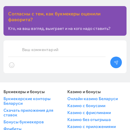
Согласны с тем, как букмекеры оценили
фаворита?
Кто, на ваш взгляд, выиграет и на кого надо ставить?
Ваш комментарий
Букмекеры и бонусы
Казино и бонусы
Букмекерские конторы
Онлайн-казино Беларуси
Беларуси
Казино с бонусами
Скачать приложения для
Казино с фриспинами
ставок
Казино без отыгрыша
Бонусы букмекеров
Казино с приложениями
Фрибеты