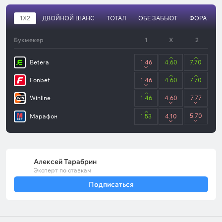
1X2
ДВОЙНОЙ ШАНС
ТОТАЛ
ОБЕ ЗАБЬЮТ
ФОРА
Букмекер
1
X
2
Betera
1.46
4.60
7.70
Fonbet
1.46
4.60
7.70
Winline
1.46
4.60
7.77
5.70
Марафон
1.53
4.10
Алексей Тарабрин
Эксперт по ставкам
Подписаться