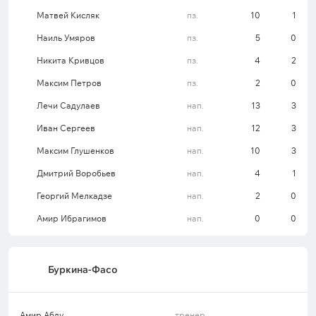
Ж/К в среднем за матч (с учетом вторых) – 4;
Матвей Кисляк
пз.
10
1
Фолов в среднем за матч – 24;
Наиль Умяров
пз.
5
0
Матчи с К/К – 0 из 5;
Никита Кривцов
пз.
4
2
Матчи с пенальти – 1 из 5.
Максим Петров
пз.
2
0
Лечи Садулаев
нап.
13
3
Иван Сергеев
нап.
12
3
Максим Глушенков
нап.
10
3
Дмитрий Воробьев
нап.
4
1
Георгий Мелкадзе
нап.
2
0
Амир Ибрагимов
нап.
0
0
Буркина-Фасо
Амир Абду
тренер