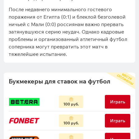
После недавнего минимального гостевого
поражения от Египта (0:1) и блеклой безголевой
ничьей с Мали (0:0) россиянам важно прервать
затянувшуюся серию неудач. Однако кадровые
проблемы и организованный атлетичный футбол
соперника могут превратить этот матч в
тяжелейшее испытание.
М
С
Т
А
П
Л
А
Ч
Е
Н
Ы
Е
О
Букмекеры для ставок на футбол
Играть
100 руб.
Играть
100 руб.