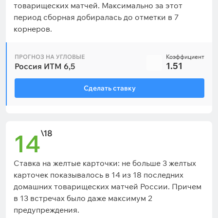
товарищеских матчей. Максимально за этот
(не вызван).
период сборная добиралась до отметки в 7
корнеров.
Форма и состав сборной
Буркина-Фасо
ПРОГНОЗ НА УГЛОВЫЕ
Коэффициент
1.51
Россия ИТМ 6,5
Буркина-Фасо — это классический
представитель новой волны африканского
Сделать ставку
футбола: физически мощная, бегущая и
тактически гибкая команда. На недавнем Кубке
африканских наций буркинийцы уверенно вышли
в плей-офф, где проиграли Кот-д-Ивуару (0:3).
\18
14
Пусть команда и не отобралась на чемпионат
мира, по своему потенциалу она входит в топ-10
Ставка на желтые карточки: не больше 3 желтых
команд Африки.
карточек показывалось в 14 из 18 последних
домашних товарищеских матчей России. Причем
в 13 встречах было даже максимум 2
В мартовских матчах «жеребцы»
предупреждения.
продемонстрировали отличный баланс: сначала