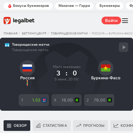
Бонусы букмекеров
Махачев — Гэрри
Букмекеры
Ф
Войти
ГЛАВНАЯ
БЕТТИНГ-ЦЕНТР
ТОВАРИЩЕСКИЕ МАТЧИ
РОССИЯ — БУРКИНА-ФАСО
Товарищеские матчи
Товарищеские матчи
Матч завершен
3
:
0
Россия
Буркина-Фасо
5 июня, 20:00
1
1.53
X
18.00
2
78.00
ОБЗОР
СТАТИСТИКА
ПРОГНОЗЫ
КОЭФ