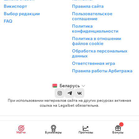
Викиспорт
Правила сайта
Выбор редакции
Пользовательское
соглашение
FAQ
Политика
конфиденциальности
Политика в отношении
файлов cookie
Обработка персональных
данных
Ответственная игра
Правила работы Арбитража
Беларусь
При использовании материалов сайта на других ресурсах активная
ссылка на Legalbet обязательна.
© 2019 - 2026 MC Media Corp.
Для лиц
Limited. Все права защищены.
старше 21 года
Матчи
Букмекеры
Прогнозы
Бонусы