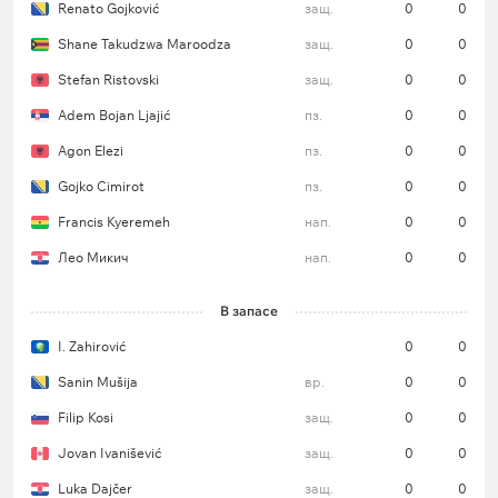
Renato Gojković
защ.
0
0
Shane Takudzwa Maroodza
защ.
0
0
Stefan Ristovski
защ.
0
0
Adem Bojan Ljajić
пз.
0
0
Agon Elezi
пз.
0
0
Gojko Cimirot
пз.
0
0
Francis Kyeremeh
нап.
0
0
Лео Микич
нап.
0
0
В запасе
I. Zahirović
0
0
Sanin Mušija
вр.
0
0
Filip Kosi
защ.
0
0
Jovan Ivanišević
защ.
0
0
Luka Dajčer
защ.
0
0