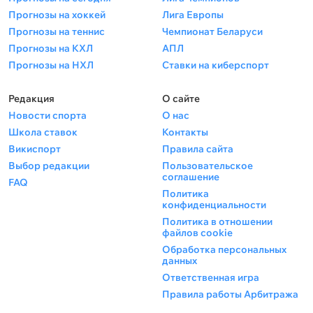
Прогнозы на хоккей
Лига Европы
Прогнозы на теннис
Чемпионат Беларуси
Прогнозы на КХЛ
АПЛ
Прогнозы на НХЛ
Ставки на киберспорт
Редакция
О сайте
Новости спорта
О нас
Школа ставок
Контакты
Викиспорт
Правила сайта
Выбор редакции
Пользовательское
соглашение
FAQ
Политика
конфиденциальности
Политика в отношении
файлов cookie
Обработка персональных
данных
Ответственная игра
Правила работы Арбитража