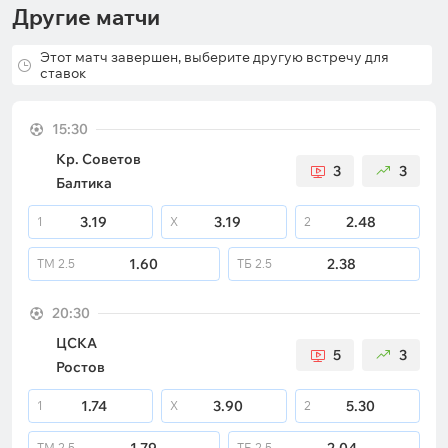
Другие матчи
Этот матч завершен, выберите другую встречу для
ставок
15:30
Кр. Советов
3
3
Балтика
3.19
3.19
2.48
1
X
2
1.60
2.38
ТМ
2.5
ТБ
2.5
20:30
ЦСКА
5
3
Ростов
1.74
3.90
5.30
1
X
2
ТМ
2.5
ТБ
2.5