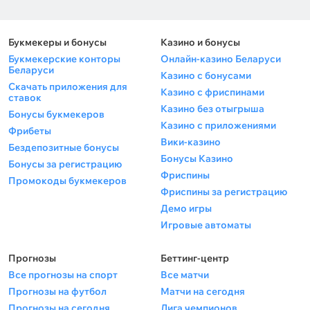
Букмекеры и бонусы
Казино и бонусы
Букмекерские конторы
Онлайн-казино Беларуси
Беларуси
Казино с бонусами
Скачать приложения для
Казино с фриспинами
ставок
Казино без отыгрыша
Бонусы букмекеров
Казино с приложениями
Фрибеты
Вики-казино
Бездепозитные бонусы
Бонусы Казино
Бонусы за регистрацию
Фриспины
Промокоды букмекеров
Фриспины за регистрацию
Демо игры
Игровые автоматы
Прогнозы
Беттинг-центр
Все прогнозы на спорт
Все матчи
Прогнозы на футбол
Матчи на сегодня
Прогнозы на сегодня
Лига чемпионов