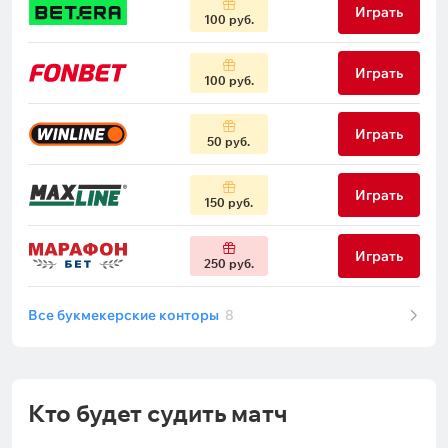
Играть
100 руб.
Играть
100 руб.
Играть
50 руб.
Играть
150 руб.
Играть
250 руб.
Все букмекерские конторы
8
Кто будет судить матч