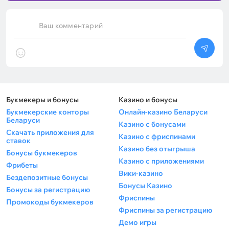
Ваш комментарий
Букмекеры и бонусы
Казино и бонусы
Букмекерские конторы
Онлайн-казино Беларуси
Беларуси
Казино с бонусами
Скачать приложения для
Казино с фриспинами
ставок
Казино без отыгрыша
Бонусы букмекеров
Казино с приложениями
Фрибеты
Вики-казино
Бездепозитные бонусы
Бонусы Казино
Бонусы за регистрацию
Фриспины
Промокоды букмекеров
Фриспины за регистрацию
Демо игры