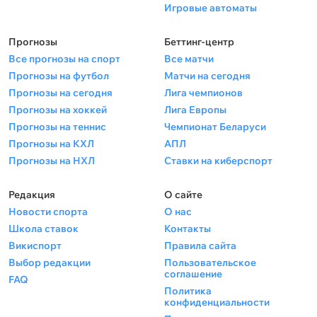
Игровые автоматы
Прогнозы
Беттинг-центр
Все прогнозы на спорт
Все матчи
Прогнозы на футбол
Матчи на сегодня
Прогнозы на сегодня
Лига чемпионов
Прогнозы на хоккей
Лига Европы
Прогнозы на теннис
Чемпионат Беларуси
Прогнозы на КХЛ
АПЛ
Прогнозы на НХЛ
Ставки на киберспорт
Редакция
О сайте
Новости спорта
О нас
Школа ставок
Контакты
Викиспорт
Правила сайта
Выбор редакции
Пользовательское
соглашение
FAQ
Политика
конфиденциальности