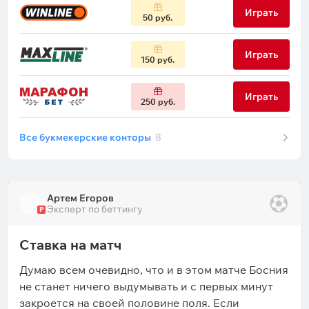
Играть
50 руб.
Играть
150 руб.
Играть
250 руб.
Все букмекерские конторы
8
Артем Егоров
Эксперт по беттингу
Р
Ставка на матч
Думаю всем очевидно, что и в этом матче Босния
не станет ничего выдумывать и с первых минут
закроется на своей половине поля. Если