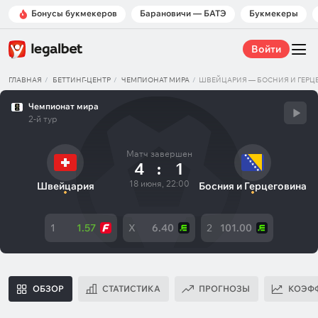
Бонусы букмекеров
Барановичи — БАТЭ
Букмекеры
Войти
ГЛАВНАЯ
БЕТТИНГ-ЦЕНТР
ЧЕМПИОНАТ МИРА
ШВЕЙЦАРИЯ — БОСНИЯ И ГЕРЦ
Чемпионат мира
2-й тур
Матч завершен
4
:
1
18 июня, 22:00
Швейцария
Босния и Герцеговина
1
1.57
X
6.40
2
101.00
ОБЗОР
СТАТИСТИКА
ПРОГНОЗЫ
КОЭФ