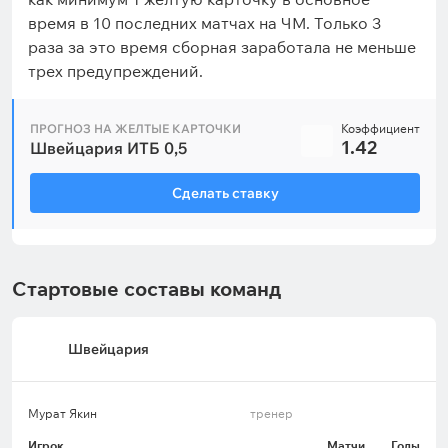
время в 10 последних матчах на ЧМ. Только 3
Важные цифры Боснии и Герцеговины:
раза за это время сборная заработала не меньше
трех предупреждений.
Восемь матчей кряду не пропускает больше
ПРОГНОЗ НА ЖЕЛТЫЕ КАРТОЧКИ
Коэффициент
одного гола.
1.42
Швейцария ИТБ 0,5
В пяти из шести матчей забивала один мяч.
Сделать ставку
Ни разу в своей истории не выходила в плей-
офф ЧМ.
Стартовые составы команд
Ориентировочный состав Боснии и
Герцеговины (4-4-2):
Никола Василь — Амар
Дедич, Никола Катич, Тарик Мухаремович, Сеад
Швейцария
Колашинац — Эсмир Байрактаревич, Беньямин
Тахирович, Иван Башич, Амар Мемич — Йово
Мурат Якин
тренер
Лукич, Эрмедин Демирович.
Игрок
Матчи
Голы