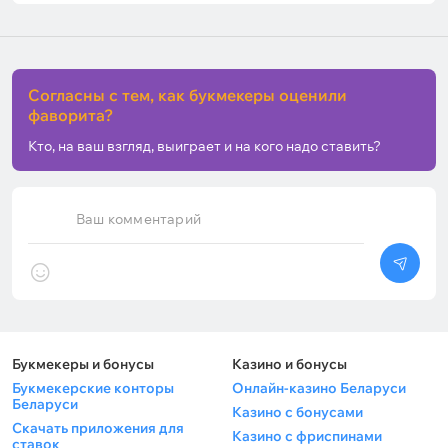
Согласны с тем, как букмекеры оценили
фаворита?
Кто, на ваш взгляд, выиграет и на кого надо ставить?
Ваш комментарий
Букмекеры и бонусы
Казино и бонусы
Букмекерские конторы
Онлайн-казино Беларуси
Беларуси
Казино с бонусами
Скачать приложения для
Казино с фриспинами
ставок