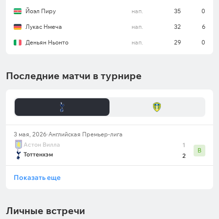
Йоэл Пиру
нап.
35
0
Лукас Нмеча
нап.
32
6
Деньян Ньонто
нап.
29
0
Последние матчи в турнире
3 мая, 2026
Английская Премьер-лига
Астон Вилла
1
В
Тоттенхэм
2
Показать еще
Личные встречи