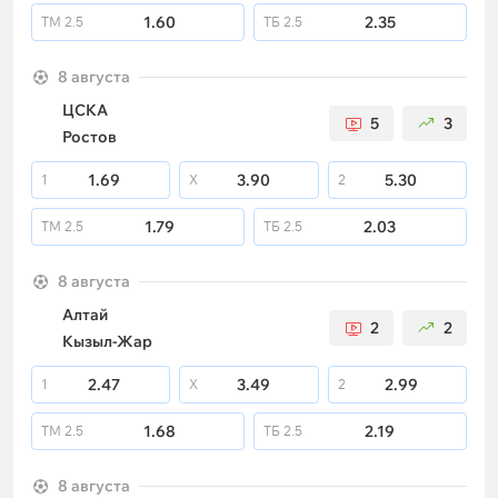
1.60
2.35
ТМ
2.5
ТБ
2.5
8 августа
ЦСКА
5
3
Ростов
1.69
3.90
5.30
1
X
2
1.79
2.03
ТМ
2.5
ТБ
2.5
8 августа
Алтай
2
2
Кызыл-Жар
2.47
3.49
2.99
1
X
2
1.68
2.19
ТМ
2.5
ТБ
2.5
8 августа