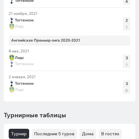
Тоттенхэм
4
21 ноября, 2021
Тоттенхэм
2
Лидс
1
Английская Премьер-лига 2020-2021
8 мая, 2021
Лидс
3
Тоттенхэм
1
2 января, 2021
Тоттенхэм
3
Лидс
0
Турнирные таблицы
Турнир
Последние 5 туров
Дома
В гостях