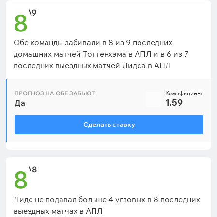
Пальинья, Родриго Бентанкур – Матис Тель,
Конор Галлахер, Рандаль Коло-Муани –
\9
8
Ришарлисон.
Обе команды забивали в 8 из 9 последних
домашних матчей Тоттенхэма в АПЛ и в 6 из 7
Вне игры:
Доминик Соланке, Хави Симонс,
последних выездных матчей Лидса в АПЛ
Гульельмо Викарио, Кристиан Ромеро, Мохаммед
Кудус, Вильсон Одобер, Деян Кулусевски, Бен
Дэвис (травмы).
ПРОГНОЗ НА ОБЕ ЗАБЬЮТ
Коэффициент
1.59
Да
Сделать ставку
Форма и состав команды «Лидс»
В конце апреля у «Лидса» был выматывающий
график для клуба с такими ресурсами: три матча
\8
8
за 10 дней. Выиграть удалось только у уже
вылетевшего «Бёрнли» (3:1), оборона которого
Лидс не подавал больше 4 угловых в 8 последних
прозрачна словно вода. Тем не менее стоит
выездных матчах в АПЛ
отметить, что только в одном из пяти последних