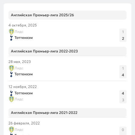
Английская Премьер-лига 2025/26
4 октября, 2025
Лидс
1
Тоттенхэм
2
Английская Премьер-лига 2022-2023
28 мая, 2023
Лидс
1
Тоттенхэм
4
12 ноября, 2022
Тоттенхэм
4
Лидс
3
Английская Премьер-лига 2021-2022
26 февраля, 2022
Лидс
0