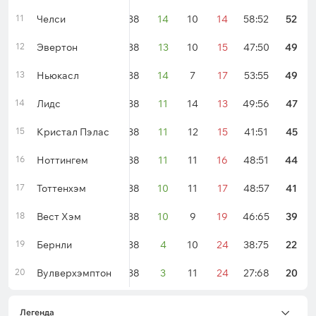
11
Челси
38
14
10
14
58:52
52
12
Эвертон
38
13
10
15
47:50
49
13
Ньюкасл
38
14
7
17
53:55
49
14
Лидс
38
11
14
13
49:56
47
15
Кристал Пэлас
38
11
12
15
41:51
45
16
Ноттингем
38
11
11
16
48:51
44
17
Тоттенхэм
38
10
11
17
48:57
41
18
Вест Хэм
38
10
9
19
46:65
39
19
Бернли
38
4
10
24
38:75
22
20
Вулверхэмптон
38
3
11
24
27:68
20
Легенда