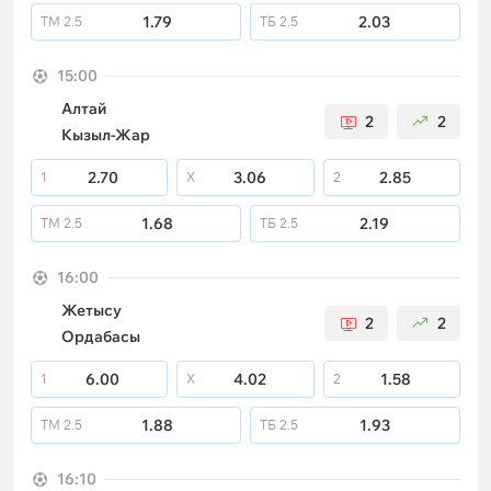
1.79
2.03
ТМ
2.5
ТБ
2.5
15:00
Алтай
2
2
Кызыл-Жар
2.70
3.06
2.85
1
X
2
1.68
2.19
ТМ
2.5
ТБ
2.5
16:00
Жетысу
2
2
Ордабасы
6.00
4.02
1.58
1
X
2
1.88
1.93
ТМ
2.5
ТБ
2.5
16:10