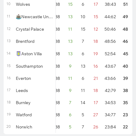
10
Wolves
38
15
6
17
38:43
51
11
Newcastle United
38
13
10
15
44:62
49
12
Crystal Palace
38
11
15
12
50:46
48
13
Brentford
38
13
7
18
48:56
46
14
Aston Villa
38
13
6
19
52:54
45
15
Southampton
38
9
13
16
43:67
40
16
Everton
38
11
6
21
43:66
39
17
Leeds
38
9
11
18
42:79
38
18
Burnley
38
7
14
17
34:53
35
19
Watford
38
6
5
27
34:77
23
20
Norwich
38
5
7
26
23:84
22