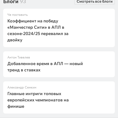
Блоги
93
Смотреть все блоги
Че поставить
Коэффициент на победу
«Манчестер Сити» в АПЛ в
сезоне-2024/25 перевалил за
двойку
Антон Тивелев
Добавленное время в АПЛ — новый
тренд в ставках
Александр Семкин
Главные интриги топовых
европейских чемпионатов на
финише