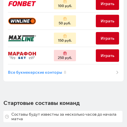
Играть
100 руб.
Играть
50 руб.
Играть
150 руб.
Играть
250 руб.
Все букмекерские конторы
8
Стартовые составы команд
Составы будут известны за несколько часов до начала
матча