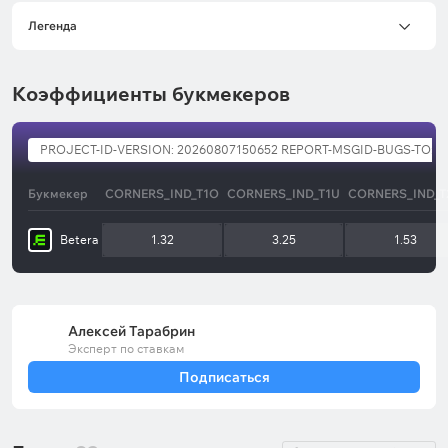
Легенда
Коэффициенты букмекеров
PROJECT-ID-VERSION: 20260807150652 REPORT-MSGID-BUGS-TO: PO-
Букмекер
CORNERS_IND_T1O
CORNERS_IND_T1U
CORNERS_IND_T
Betera
1.32
3.25
1.53
Алексей Тарабрин
Эксперт по ставкам
Подписаться