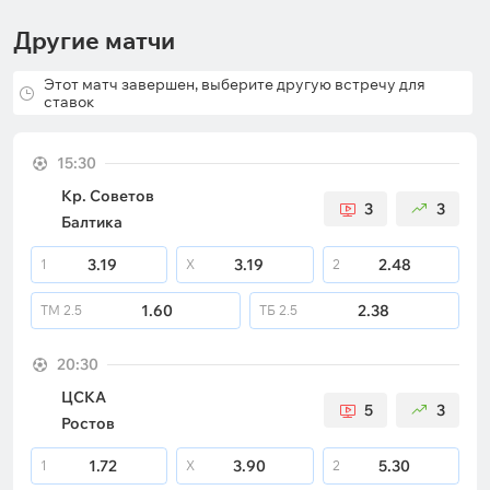
Другие матчи
Этот матч завершен, выберите другую встречу для
ставок
15:30
Кр. Советов
3
3
Балтика
3.19
3.19
2.48
1
X
2
1.60
2.38
ТМ
2.5
ТБ
2.5
20:30
ЦСКА
5
3
Ростов
1.72
3.90
5.30
1
X
2