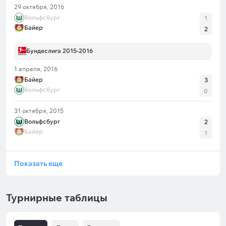
29 октября, 2016
Вольфсбург
1
Байер
2
Бундеслига 2015-2016
1 апреля, 2016
Байер
3
Вольфсбург
0
31 октября, 2015
Вольфсбург
2
Байер
1
Показать еще
Турнирные таблицы