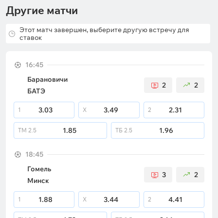
Другие матчи
Этот матч завершен, выберите другую встречу для
ставок
16:45
Барановичи
2
2
БАТЭ
3.03
3.49
2.31
1
X
2
1.85
1.96
ТМ
2.5
ТБ
2.5
18:45
Гомель
3
2
Минск
1.88
3.44
4.41
1
X
2