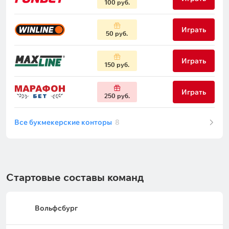
100 руб.
Играть
50 руб.
Играть
150 руб.
Играть
250 руб.
Все букмекерские конторы
8
Стартовые составы команд
Вольфсбург