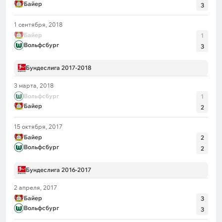
Байер
3
1 сентября, 2018
Байер
1
Вольфсбург
3
Бундеслига 2017-2018
3 марта, 2018
Вольфсбург
1
Байер
2
15 октября, 2017
Байер
2
Вольфсбург
2
Бундеслига 2016-2017
2 апреля, 2017
Байер
3
Вольфсбург
3