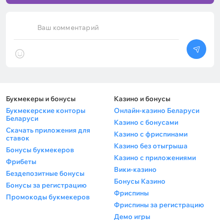
Ваш комментарий
Букмекеры и бонусы
Казино и бонусы
Букмекерские конторы
Онлайн-казино Беларуси
Беларуси
Казино с бонусами
Скачать приложения для
Казино с фриспинами
ставок
Казино без отыгрыша
Бонусы букмекеров
Казино с приложениями
Фрибеты
Вики-казино
Бездепозитные бонусы
Бонусы Казино
Бонусы за регистрацию
Фриспины
Промокоды букмекеров
Фриспины за регистрацию
Демо игры