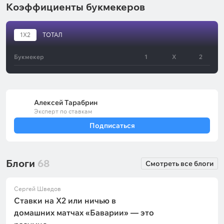
Коэффициенты букмекеров
1X2
ТОТАЛ
Букмекер
1
X
2
Алексей Тарабрин
Эксперт по ставкам
Подписаться
Блоги
68
Смотреть все блоги
Сергей Шведов
Ставки на X2 или ничью в
домашних матчах «Баварии» — это