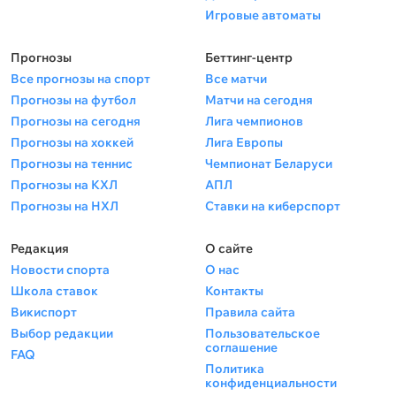
Игровые автоматы
Прогнозы
Беттинг-центр
Все прогнозы на спорт
Все матчи
Прогнозы на футбол
Матчи на сегодня
Прогнозы на сегодня
Лига чемпионов
Прогнозы на хоккей
Лига Европы
Прогнозы на теннис
Чемпионат Беларуси
Прогнозы на КХЛ
АПЛ
Прогнозы на НХЛ
Ставки на киберспорт
Редакция
О сайте
Новости спорта
О нас
Школа ставок
Контакты
Викиспорт
Правила сайта
Выбор редакции
Пользовательское
соглашение
FAQ
Политика
конфиденциальности