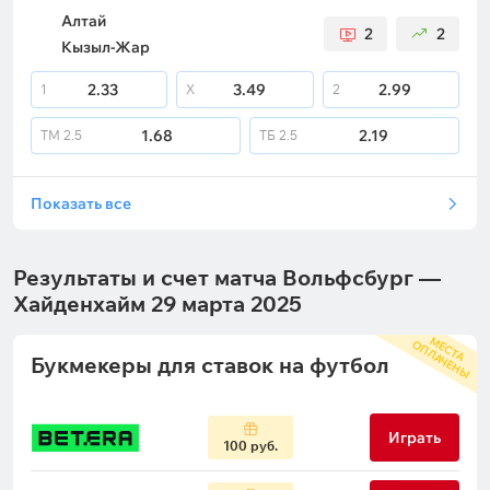
Алтай
2
2
Кызыл-Жар
2.33
3.49
2.99
1
X
2
1.68
2.19
ТМ
2.5
ТБ
2.5
Показать все
Результаты и счет матча Вольфсбург —
Хайденхайм 29 марта 2025
М
С
Т
А
П
Л
А
Ч
Е
Н
Ы
Е
О
Букмекеры для ставок на футбол
Играть
100 руб.