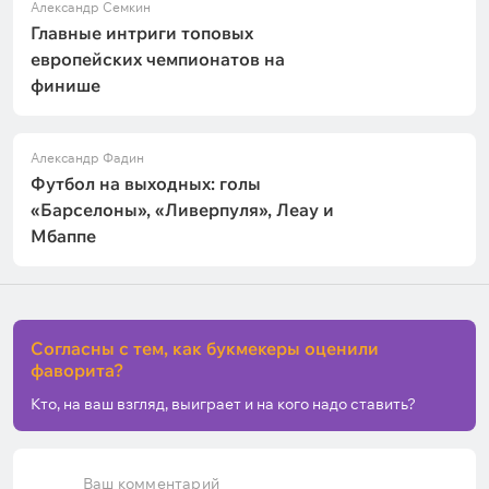
Александр Семкин
Главные интриги топовых
европейских чемпионатов на
финише
Александр Фадин
Футбол на выходных: голы
«Барселоны», «Ливерпуля», Леау и
Мбаппе
Согласны с тем, как букмекеры оценили
фаворита?
Кто, на ваш взгляд, выиграет и на кого надо ставить?
Ваш комментарий