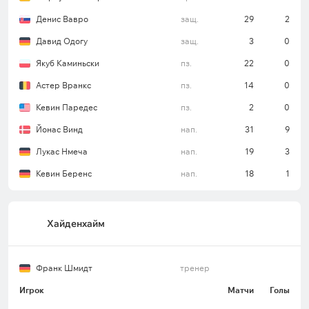
«Вольфсбург» достаточно скромно выглядит в
нападении. Но в предстоящей встрече клуб
Денис Вавро
защ.
29
2
может порадовать забитыми голами, ведь в гости
Давид Одогу
защ.
3
0
приезжает не отличающийся надежной игрой в
Якуб Каминьски
пз.
22
0
защите соперник.
Астер Вранкс
пз.
14
0
Кевин Паредес
пз.
2
0
«Хайденхайм» пропускает в 10 подряд поединках
Йонас Винд
нап.
31
9
в Бундеслиге, причем в 7 встречах на этом
отрезке – как минимум два мяча. Понятно, что с
Лукас Нмеча
нап.
19
3
такими показателями в обороне тяжело
Кевин Беренс
нап.
18
1
добиваться хороших результатов. Победа в
прошлом туре стала для подопечных Франка
Шмидта всего второй в нынешнем году, при этом
Хайденхайм
на выезде команда в Бундеслиге не может
выиграть на протяжении 10 матчей.
Франк Шмидт
тренер
Игрок
Матчи
Голы
«Вольфсбург» неплохо выглядит на своем поле,