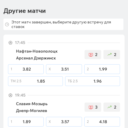
Другие матчи
Этот матч завершен, выберите другую встречу для
ставок
17:45
Нафтан-Новополоцк
2
2
Арсенал Дзержинск
3.82
3.51
1.99
1
X
2
1.85
1.96
ТМ
2.5
ТБ
2.5
19:45
Славия-Мозырь
3
2
Днепр-Могилев
1.89
3.57
4.18
1
X
2