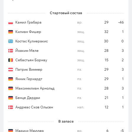
Бастиан Данкерт
(Германия)
Стартовый состав
Матчей – 17 (Бундеслига, 2024/25);
Камил Грабара
вр.
29
-46
Килиан Фишер
защ.
32
1
Показал ж/к (с учётом вторых) – 52;
Костас Кулиеракис
защ.
30
0
В среднем за матч ж/к – 3,1;
Йоаким Меле
защ.
28
3
Показал к/к – 3;
Себастьян Борнау
защ.
15
2
Фолов в среднем за матч – 22;
Патрик Виммер
пз.
29
3
Пенальти – 29%.
Янник Герхардт
пз.
29
1
Прогноз на матч «Вольфсбург» –
Максимилиан Арнольд
пз.
28
3
«Хайденхайм»
Бенце Дардаи
пз.
21
1
Андреас Сков Ольсен
нап.
12
1
Подопечные Ральфа Хазенхюттля остаются в
числе самых результативных команд в нынешнем
В запасе
чемпионате, хотя в последних матчах
Мариус Мюллер
вр.
6
-5