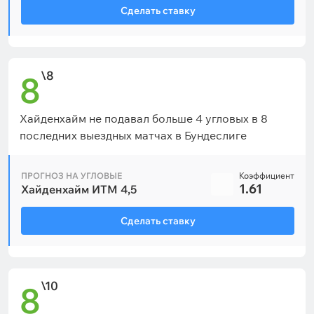
Сделать ставку
«Хайденхайм»
Подопечные Франка Шмидта в прошлом туре,
\8
8
наоборот, прервали безвыигрышную серию.
Победа над «Хольштайном» (3:1) стала для
команды первой в 10 последних матчах в
Хайденхайм не подавал больше 4 угловых в 8
чемпионате (3 ничьи, 6 поражений). Ну а больше
последних выездных матчах в Бундеслиге
двух голов в Бундеслиге-2024/25 «Хайденхайм»
забил всего лишь в третий раз. В турнирной
ПРОГНОЗ НА УГЛОВЫЕ
Коэффициент
таблице клуб остался на 17-м месте, но ему
1.61
Хайденхайм ИТМ 4,5
удалось до одного очка сократить отставание от
зоны стыков.
Сделать ставку
«Хайденхайм» пропускает на протяжении 10
\10
8
поединков в чемпионате.
На выезде команда не выиграла в 10