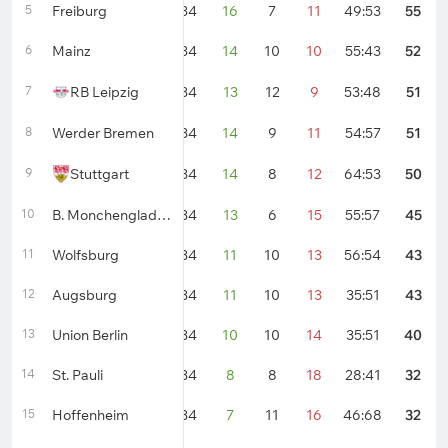
5
Freiburg
34
16
7
11
49:53
55
6
Mainz
34
14
10
10
55:43
52
7
RB Leipzig
34
13
12
9
53:48
51
8
Werder Bremen
34
14
9
11
54:57
51
9
Stuttgart
34
14
8
12
64:53
50
10
B. Monchengladbach
34
13
6
15
55:57
45
11
Wolfsburg
34
11
10
13
56:54
43
12
Augsburg
34
11
10
13
35:51
43
13
Union Berlin
34
10
10
14
35:51
40
14
St. Pauli
34
8
8
18
28:41
32
15
Hoffenheim
34
7
11
16
46:68
32