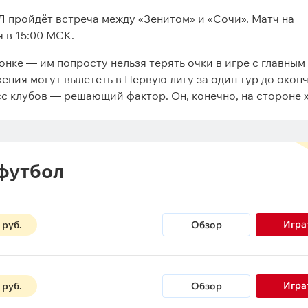
ПЛ пройдёт встреча между «Зенитом» и «Сочи». Матч на
 в 15:00 МСК.
нке — им попросту нельзя терять очки в игре с главным
ения могут вылететь в Первую лигу за один тур до окон
асс клубов — решающий фактор. Он, конечно, на стороне 
 футбол
Игра
 руб.
Обзор
Игра
 руб.
Обзор