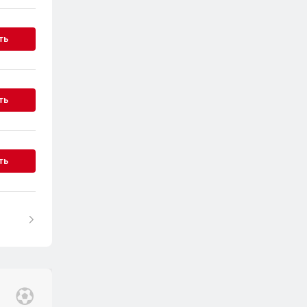
ть
ть
ть