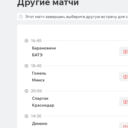
Другие матчи
Этот матч завершен, выберите другую встречу для 
16:45
Барановичи
БАТЭ
18:45
Гомель
Минск
20:00
Спартак
Краснодар
14:30
Динамо