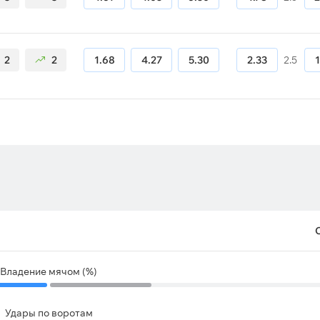
2
2
1.68
4.27
5.30
2.33
2.5
1
Владение мячом (%)
Удары по воротам