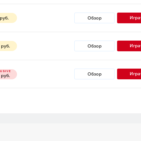
Игра
руб.
Обзор
Игра
 руб.
Обзор
LUSIVE
Игра
Обзор
 руб.