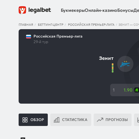
Букмекеры
Онлайн-казино
Бонусы
Де
ГЛАВНАЯ
БЕТТИНГ-ЦЕНТР
РОССИЙСКАЯ ПРЕМЬЕР-ЛИГА
ЗЕНИТ — СО
Российская Премьер-лига
29-й тур
Зенит
1
1.90
ОБЗОР
СТАТИСТИКА
ПРОГНОЗЫ