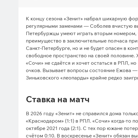
К концу сезона «Зенит» набрал шикарную фо
регулярными заменами — Соболев вчистую вы
Петербуржцы умеют играть вторым номером, ч
преимущество в заключительные полчаса при л
Санкт-Петербурге, но и не будет опасен в ко
свободное пространство на своей половине. 
«Сочи» не сдаётся и хочет остаться в РПЛ, н
очков. Вызывает вопросы состояние Ежова — е
Зиньковского «леопарды» крайне редко заигр
Ставка на матч
В 2026 году «Зенит» не справился дома только
«Краснодаром» (1:1) в РПЛ. «Сочи» когда-то 
октябре 2021 года (2:1). С тех пор южане пот
счётом 0:10. В воскресенье «Зенит» обязан вы