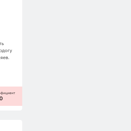
ть
ердогу
яев.
ффициент
0