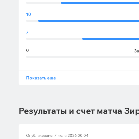
10
7
0
За
Показать еще
Результаты и счет матча Зи
Опубликовано: 7 июля 2026 00:04