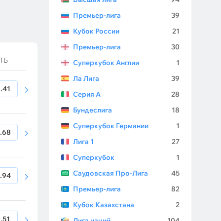
Премьер-лига
39
Кубок России
21
Премьер-лига
30
ТБ
Суперкубок Англии
1
Ла Лига
39
1.41
Серия А
28
Бундеслига
18
Суперкубок Германии
1
.68
Лига 1
27
Суперкубок
1
Саудовская Про-Лига
45
.94
Премьер-лига
82
Кубок Казахстана
2
1.51
Лига наций
104