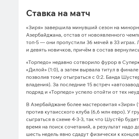
Ставка на матч
«Зиря» завершила минувший сезон на минорно
Азербайджана, отстав от новоявленного чемпи
топ-5 — они пропустили 36 мячей в 33 играх
и девять новичков, причём в состав вернулис
«Торпедо» недавно сотворило фурор в Суперк
«Дилой» (1:0), а затем вырвала титул в финал
позволив тому отыграться с 0:2. Банда Шустер
владения). За последние 15 встреч «автозав
подряд и «Торпедо» успело отойти от тех неуд
В Азербайджане более мастеровитая «Зиря» (1
против кутаисского клуба (6,6 млн евро). У 
сыграться в схеме 4-3-3, так что Шустёр буде
время на поиск сочетаний, а результат надо д
шесть недель явно сдадут физически к концов