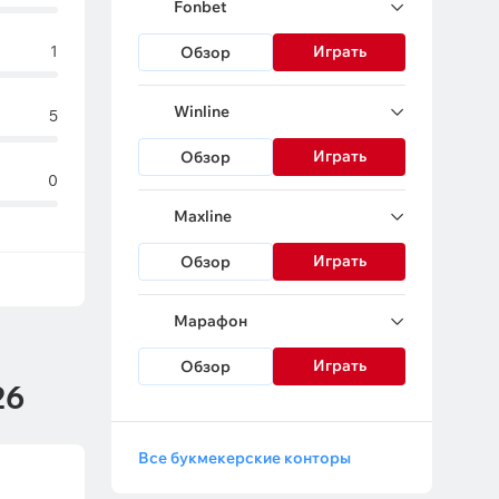
Fonbet
1
Играть
Обзор
Winline
5
Играть
Обзор
0
Maxline
Играть
Обзор
Марафон
Играть
Обзор
26
Все букмекерские конторы