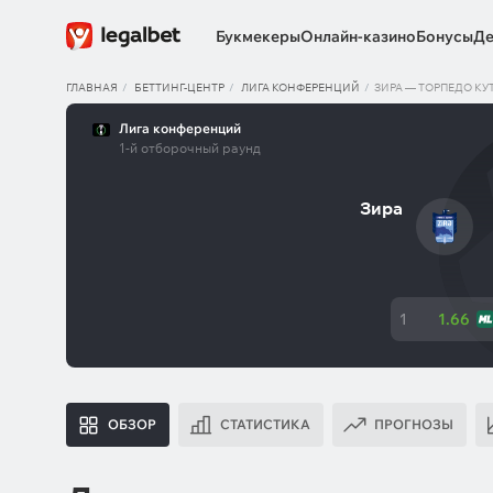
Букмекеры
Онлайн-казино
Бонусы
Де
ГЛАВНАЯ
БЕТТИНГ-ЦЕНТР
ЛИГА КОНФЕРЕНЦИЙ
ЗИРА — ТОРПЕДО КУ
Лига конференций
1-й отборочный раунд
Зира
1
1.66
ОБЗОР
СТАТИСТИКА
ПРОГНОЗЫ