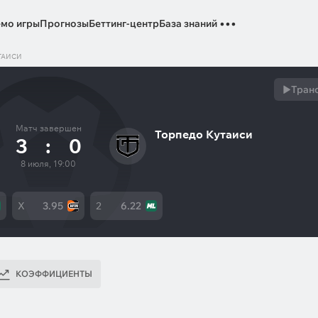
...
мо игры
Прогнозы
Беттинг-центр
База знаний
ТАИСИ
Тран
Матч завершен
Торпедо Кутаиси
3
:
0
8 июля, 19:00
X
3.95
2
6.22
КОЭФФИЦИЕНТЫ