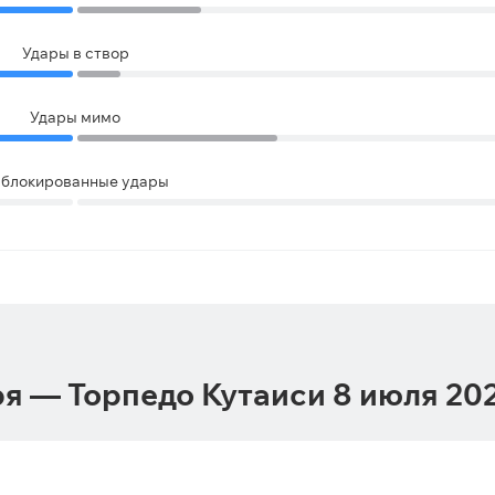
Удары в створ
Удары мимо
блокированные удары
ря — Торпедо Кутаиси 8 июля 20